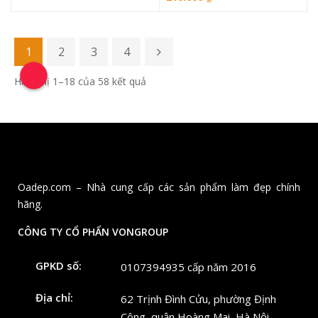
1
2
3
4
Hiển thị 1–18 của 58 kết quả
Oadep.com – Nhà cung cấp các sản phẩm làm đẹp chính
hãng.
CÔNG TY CỔ PHẨN VONGROUP
GPKD số:
0107394935 cấp năm 2016
Địa chỉ:
62 Trịnh Đình Cửu, phường Định
Công, quận Hoàng Mai, Hà Nội