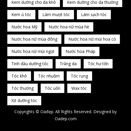
Kem dưỡng cho da khô
Kem dưỡng cho da thường
Kem ủ tóc
Làm mượt tóc
Làm sạch tóc
Nước hoa Mỹ
Nước hoa nữ mùa hè
Nước hoa nữ mùa đông
Nước hoa nữ mùi hoa cỏ
Nước hoa nữ mùi ngọt
Nước hoa Pháp
Tinh dầu dưỡng tóc
Trắng da
Tóc hư tổn
Tóc khô
Tóc nhuộm
Tóc rụng
Tóc thường
Tóc uốn
Wax tóc
Xịt dưỡng tóc
Copyrights © Oađẹp. All Rights Reserved. Designed by
Oadep.com