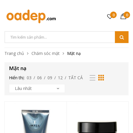
0
0
Trang chủ
Chăm sóc mặt
Mặt nạ
Mặt nạ
Hiển thị:
03
/
06
/
09
/
12
/
TẤT CẢ