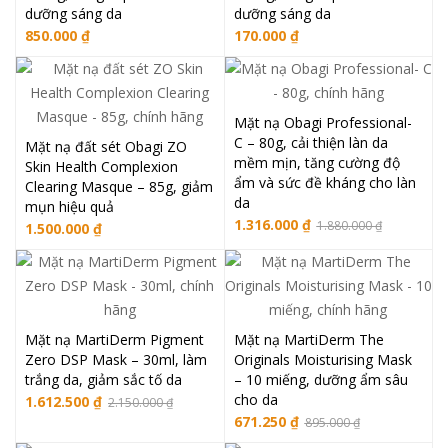
dưỡng sáng da
dưỡng sáng da
850.000
₫
170.000
₫
Mặt nạ Obagi Professional-
C – 80g, cải thiện làn da
Mặt nạ đất sét Obagi ZO
mềm mịn, tăng cường độ
Skin Health Complexion
ẩm và sức đề kháng cho làn
Clearing Masque – 85g, giảm
da
mụn hiệu quả
1.316.000
₫
1.880.000
₫
1.500.000
₫
Mặt nạ MartiDerm Pigment
Mặt nạ MartiDerm The
Zero DSP Mask – 30ml, làm
Originals Moisturising Mask
trắng da, giảm sắc tố da
– 10 miếng, dưỡng ẩm sâu
cho da
1.612.500
₫
2.150.000
₫
671.250
₫
895.000
₫