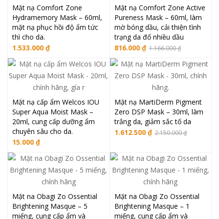
Mặt nạ Comfort Zone
Mặt nạ Comfort Zone Active
Hydramemory Mask – 60ml,
Pureness Mask – 60ml, làm
mặt nạ phục hồi độ ẩm tức
mờ bóng dầu, cải thiện tình
thì cho da.
trạng da đổ nhiều dầu
1.533.000
₫
816.000
₫
1.166.000
₫
Mặt nạ cấp ẩm Welcos IOU
Mặt nạ MartiDerm Pigment
Super Aqua Moist Mask –
Zero DSP Mask – 30ml, làm
20ml, cung cấp dưỡng ẩm
trắng da, giảm sắc tố da
chuyên sâu cho da.
1.612.500
₫
2.150.000
₫
15.000
₫
Mặt na Obagi Zo Ossential
Mặt na Obagi Zo Ossential
Brightening Masque – 5
Brightening Masque – 1
miếng, cung cấp ẩm và
miếng, cung cấp ẩm và