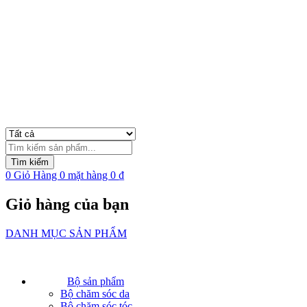
Tìm
kiếm
Tìm kiếm
sản
0
Giỏ Hàng
0
mặt hàng
0
₫
phẩm
Giỏ hàng của bạn
DANH MỤC SẢN PHẨM
Bộ sản phẩm
Bộ chăm sóc da
Bộ chăm sóc tóc