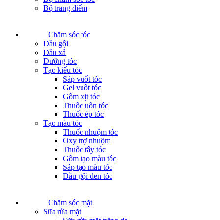
Bộ trang điểm
Chăm sóc tóc
Dầu gội
Dầu xả
Dưỡng tóc
Tạo kiểu tóc
Sáp vuốt tóc
Gel vuốt tóc
Gôm xịt tóc
Thuốc uốn tóc
Thuốc ép tóc
Tạo màu tóc
Thuốc nhuộm tóc
Oxy trợ nhuộm
Thuốc tẩy tóc
Gôm tạo màu tóc
Sáp tạo màu tóc
Dầu gội đen tóc
Chăm sóc mặt
Sữa rửa mặt