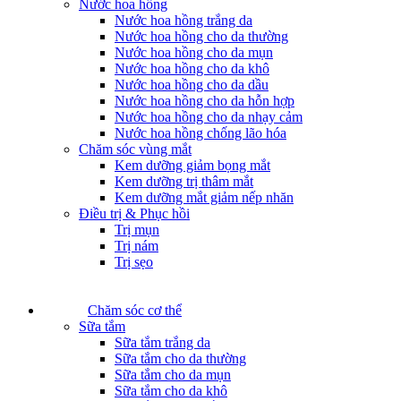
Nước hoa hồng
Nước hoa hồng trắng da
Nước hoa hồng cho da thường
Nước hoa hồng cho da mụn
Nước hoa hồng cho da khô
Nước hoa hồng cho da dầu
Nước hoa hồng cho da hỗn hợp
Nước hoa hồng cho da nhạy cảm
Nước hoa hồng chống lão hóa
Chăm sóc vùng mắt
Kem dưỡng giảm bọng mắt
Kem dưỡng trị thâm mắt
Kem dưỡng mắt giảm nếp nhăn
Điều trị & Phục hồi
Trị mụn
Trị nám
Trị sẹo
Chăm sóc cơ thể
Sữa tắm
Sữa tắm trắng da
Sữa tắm cho da thường
Sữa tắm cho da mụn
Sữa tắm cho da khô