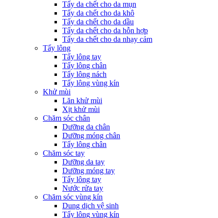
Tẩy da chết cho da mụn
Tẩy da chết cho da khô
Tẩy da chết cho da dầu
Tẩy da chết cho da hỗn hợp
Tẩy da chết cho da nhạy cảm
Tẩy lông
Tẩy lông tay
Tẩy lông chân
Tẩy lông nách
Tẩy lông vùng kín
Khử mùi
Lăn khử mùi
Xịt khử mùi
Chăm sóc chân
Dưỡng da chân
Dưỡng móng chân
Tẩy lông chân
Chăm sóc tay
Dưỡng da tay
Dưỡng móng tay
Tẩy lông tay
Nước rửa tay
Chăm sóc vùng kín
Dung dịch vệ sinh
Tẩy lông vùng kín