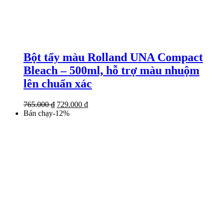
Bột tẩy màu Rolland UNA Compact
Bleach – 500ml, hỗ trợ màu nhuộm
lên chuẩn xác
Giá
Giá
765.000
₫
729.000
₫
gốc
hiện
Bán chạy
-
12
%
là:
tại
765.000 ₫.
là:
729.000 ₫.