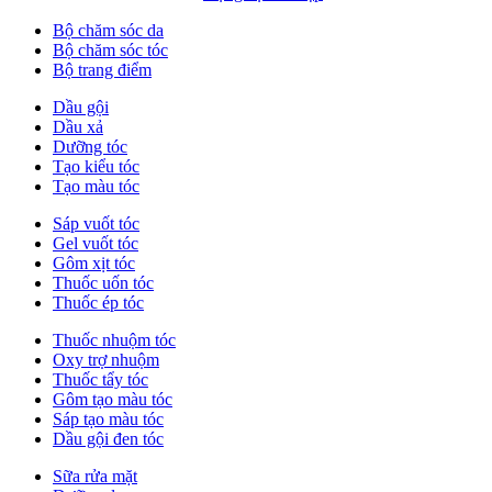
Bộ chăm sóc da
Bộ chăm sóc tóc
Bộ trang điểm
Dầu gội
Dầu xả
Dưỡng tóc
Tạo kiểu tóc
Tạo màu tóc
Sáp vuốt tóc
Gel vuốt tóc
Gôm xịt tóc
Thuốc uốn tóc
Thuốc ép tóc
Thuốc nhuộm tóc
Oxy trợ nhuộm
Thuốc tẩy tóc
Gôm tạo màu tóc
Sáp tạo màu tóc
Dầu gội đen tóc
Sữa rửa mặt