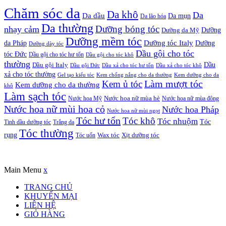
Chăm sóc da
Da khô
Da
Da dầu
Da mụn
Da lão hóa
Da thường
nhạy cảm
Dưỡng bóng tóc
Dưỡng da Mỹ
Dưỡng
Dưỡng mềm tóc
Dưỡng tóc Italy
da Pháp
Dưỡng
Dưỡng dày tóc
Dầu gội cho tóc
tóc Đức
Dầu gội cho tóc hư tổn
Dầu gội cho tóc khô
thường
Dầu gội Italy
Dầu
Dầu gội Đức
Dầu xả cho tóc hư tổn
Dầu xả cho tóc khô
xả cho tóc thường
Gel tạo kiểu tóc
Kem chống nắng cho da thường
Kem dưỡng cho da
Kem ủ tóc
Làm mượt tóc
Kem dưỡng cho da thường
khô
Làm sạch tóc
Nước hoa Mỹ
Nước hoa nữ mùa hè
Nước hoa nữ mùa đông
Nước hoa nữ mùi hoa cỏ
Nước hoa Pháp
Nước hoa nữ mùi ngọt
Tóc hư tổn
Tóc khô
Tóc nhuộm
Tóc
Tinh dầu dưỡng tóc
Trắng da
Tóc thường
rụng
Xịt dưỡng tóc
Tóc uốn
Wax tóc
Copyrights © Oađẹp. All Rights Reserved. Designed by
Oadep.com
Main Menu
x
TRANG CHỦ
KHUYẾN MẠI
LIÊN HỆ
GIỎ HÀNG