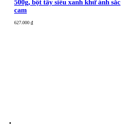
500g, bột tẩy siêu xanh khử ánh sắc
cam
627.000
₫