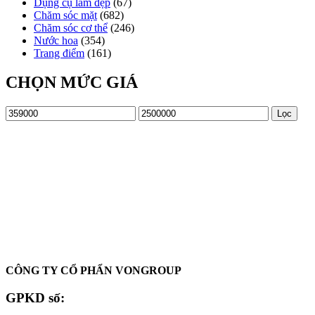
Dụng cụ làm đẹp
(67)
Chăm sóc mặt
(682)
Chăm sóc cơ thể
(246)
Nước hoa
(354)
Trang điểm
(161)
CHỌN MỨC GIÁ
Giá
Giá
Lọc
tối
tối
thiểu
đa
Oadep.com – Nhà cung cấp các sản phẩm làm đẹp chính hãng.
CÔNG TY CỔ PHẨN VONGROUP
GPKD số: