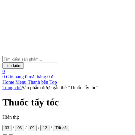
Tìm
kiếm
Tìm kiếm
sản
0
phẩm
0
Giỏ hàng
0
mặt hàng
0
₫
Home
Menu
Thanh bên
Top
Trang chủ
Sản phẩm được gắn thẻ “Thuốc tẩy tóc”
Thuốc tẩy tóc
Hiển thị:
/
/
/
/
03
06
09
12
Tất cả