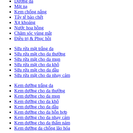
Dưỡng da
Mặt nạ
Kem chống nắng
Tẩy tế bào chết
Xịt khoáng
Nước hoa hồng
Chăm sóc vùng mắt
Điều trị & Phục hồi
Sữa rửa mặt trắng da
Sữa rửa mặt cho da thường
Sữa rửa mặt cho da mụn
Sữa rửa mặt cho da khô
Sữa rửa mặt cho da dầu
Sữa rửa mặt cho da nhạy cảm
Kem dưỡng trắng da
Kem dưỡng cho da thường
Kem dưỡng cho da mụn
Kem dưỡng cho da khô
Kem dưỡng cho da dầu
Kem dưỡng cho da hỗn hợp
Kem dưỡng cho da nhạy cảm
Kem dưỡng cho da thấm nám
Kem dưỡng da chống lão hóa