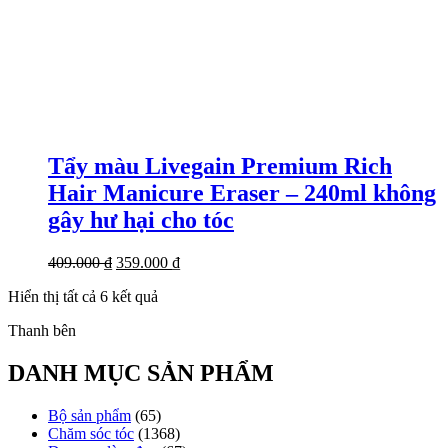
Tẩy màu Livegain Premium Rich
Hair Manicure Eraser – 240ml không
gây hư hại cho tóc
Giá
Giá
409.000
₫
359.000
₫
gốc
hiện
Đã
Hiển thị tất cả 6 kết quả
là:
tại
sắp
409.000 ₫.
là:
Thanh bên
xếp
359.000 ₫.
theo
mới
DANH MỤC SẢN PHẨM
nhất
Bộ sản phẩm
(65)
Chăm sóc tóc
(1368)