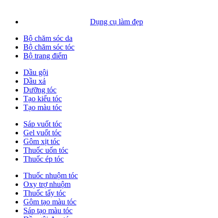
Dụng cụ làm đẹp
Bộ chăm sóc da
Bộ chăm sóc tóc
Bộ trang điểm
Dầu gội
Dầu xả
Dưỡng tóc
Tạo kiểu tóc
Tạo màu tóc
Sáp vuốt tóc
Gel vuốt tóc
Gôm xịt tóc
Thuốc uốn tóc
Thuốc ép tóc
Thuốc nhuộm tóc
Oxy trợ nhuộm
Thuốc tẩy tóc
Gôm tạo màu tóc
Sáp tạo màu tóc