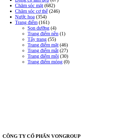
Chăm sóc mặt
(682)
Chăm sóc cơ thể
(246)
Nước hoa
(354)
Trang điểm
(161)
Son dưỡng
(4)
Trang điểm nền
(1)
Tẩy trang
(55)
Trang điểm mặt
(46)
Trang điểm mắt
(27)
Trang điểm môi
(30)
Trang điểm móng
(0)
Oadep.com – Nhà cung cấp các sản phẩm làm đẹp chính hãng.
CÔNG TY CỔ PHẨN VONGROUP