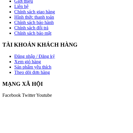
Giới thiệu
Liên hệ
Chính sách giao hàng
Hình thức thanh toán
Chính sách bảo hành
Chính sách đổi trả
Chính sách bảo mật
TÀI KHOẢN KHÁCH HÀNG
Đăng nhập / Đăng ký
Xem giỏ hàng
Sản phẩm yêu thích
Theo dõi đơn hàng
MẠNG XÃ HỘI
Facebook
Twitter
Youtube