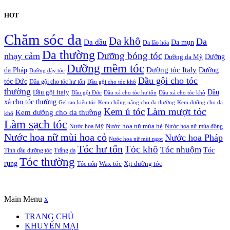
HOT
Chăm sóc da
Da khô
Da
Da dầu
Da mụn
Da lão hóa
Da thường
nhạy cảm
Dưỡng bóng tóc
Dưỡng da Mỹ
Dưỡng
Dưỡng mềm tóc
Dưỡng tóc Italy
da Pháp
Dưỡng
Dưỡng dày tóc
Dầu gội cho tóc
tóc Đức
Dầu gội cho tóc hư tổn
Dầu gội cho tóc khô
thường
Dầu gội Italy
Dầu
Dầu gội Đức
Dầu xả cho tóc hư tổn
Dầu xả cho tóc khô
xả cho tóc thường
Gel tạo kiểu tóc
Kem chống nắng cho da thường
Kem dưỡng cho da
Kem ủ tóc
Làm mượt tóc
Kem dưỡng cho da thường
khô
Làm sạch tóc
Nước hoa Mỹ
Nước hoa nữ mùa hè
Nước hoa nữ mùa đông
Nước hoa nữ mùi hoa cỏ
Nước hoa Pháp
Nước hoa nữ mùi ngọt
Tóc hư tổn
Tóc khô
Tóc nhuộm
Tóc
Tinh dầu dưỡng tóc
Trắng da
Tóc thường
rụng
Xịt dưỡng tóc
Tóc uốn
Wax tóc
Copyrights © Oađẹp. All Rights Reserved. Designed by
Oadep.com
Main Menu
x
TRANG CHỦ
KHUYẾN MẠI