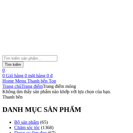
Tìm
kiếm
Tìm kiếm
sản
0
phẩm
0
Giỏ hàng
0
mặt hàng
0
₫
Home
Menu
Thanh bên
Top
Trang chủ
Trang điểm
Trang điểm móng
Không tìm thấy sản phẩm nào khớp với lựa chọn của bạn.
Thanh bên
DANH MỤC SẢN PHẨM
Bộ sản phẩm
(65)
Chăm sóc tóc
(1368)
Dụng cụ làm đẹp
(67)