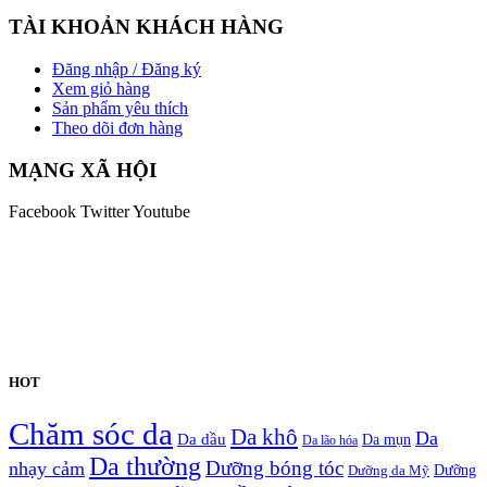
TÀI KHOẢN KHÁCH HÀNG
Đăng nhập / Đăng ký
Xem giỏ hàng
Sản phẩm yêu thích
Theo dõi đơn hàng
MẠNG XÃ HỘI
Facebook
Twitter
Youtube
HOT
Chăm sóc da
Da khô
Da
Da dầu
Da mụn
Da lão hóa
Da thường
nhạy cảm
Dưỡng bóng tóc
Dưỡng da Mỹ
Dưỡng