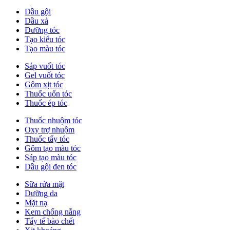
Dầu gội
Dầu xả
Dưỡng tóc
Tạo kiểu tóc
Tạo màu tóc
Sáp vuốt tóc
Gel vuốt tóc
Gôm xịt tóc
Thuốc uốn tóc
Thuốc ép tóc
Thuốc nhuộm tóc
Oxy trợ nhuộm
Thuốc tẩy tóc
Gôm tạo màu tóc
Sáp tạo màu tóc
Dầu gội đen tóc
Sữa rửa mặt
Dưỡng da
Mặt nạ
Kem chống nắng
Tẩy tế bào chết