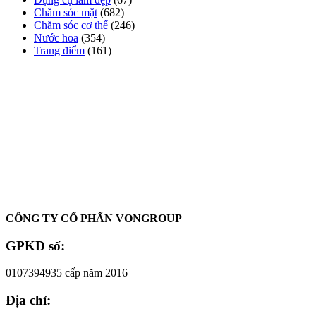
Chăm sóc mặt
(682)
Chăm sóc cơ thể
(246)
Nước hoa
(354)
Trang điểm
(161)
Oadep.com – Nhà cung cấp các sản phẩm làm đẹp chính hãng.
CÔNG TY CỔ PHẨN VONGROUP
GPKD số:
0107394935 cấp năm 2016
Địa chỉ: