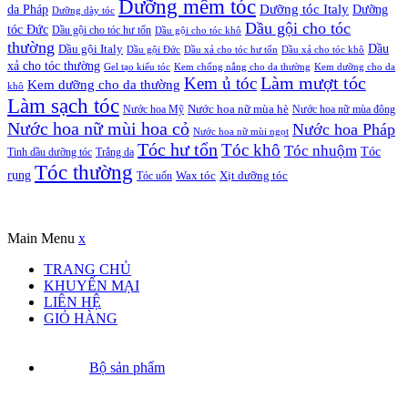
Dưỡng mềm tóc
Dưỡng tóc Italy
da Pháp
Dưỡng
Dưỡng dày tóc
Dầu gội cho tóc
tóc Đức
Dầu gội cho tóc hư tổn
Dầu gội cho tóc khô
thường
Dầu gội Italy
Dầu
Dầu gội Đức
Dầu xả cho tóc hư tổn
Dầu xả cho tóc khô
xả cho tóc thường
Gel tạo kiểu tóc
Kem chống nắng cho da thường
Kem dưỡng cho da
Kem ủ tóc
Làm mượt tóc
Kem dưỡng cho da thường
khô
Làm sạch tóc
Nước hoa Mỹ
Nước hoa nữ mùa hè
Nước hoa nữ mùa đông
Nước hoa nữ mùi hoa cỏ
Nước hoa Pháp
Nước hoa nữ mùi ngọt
Tóc hư tổn
Tóc khô
Tóc nhuộm
Tóc
Tinh dầu dưỡng tóc
Trắng da
Tóc thường
rụng
Xịt dưỡng tóc
Tóc uốn
Wax tóc
Copyrights © Oađẹp. All Rights Reserved. Designed by
Oadep.com
Main Menu
x
TRANG CHỦ
KHUYẾN MẠI
LIÊN HỆ
GIỎ HÀNG
Bộ sản phẩm