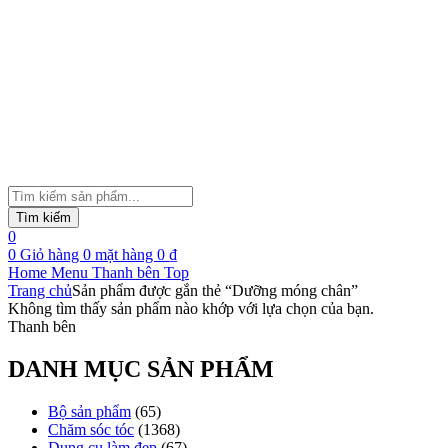
Tìm
kiếm
Tìm kiếm
sản
0
phẩm
0
Giỏ hàng
0
mặt hàng
0
₫
Home
Menu
Thanh bên
Top
Trang chủ
Sản phẩm được gắn thẻ “Dưỡng móng chân”
Không tìm thấy sản phẩm nào khớp với lựa chọn của bạn.
Thanh bên
DANH MỤC SẢN PHẨM
Bộ sản phẩm
(65)
Chăm sóc tóc
(1368)
Dụng cụ làm đẹp
(67)