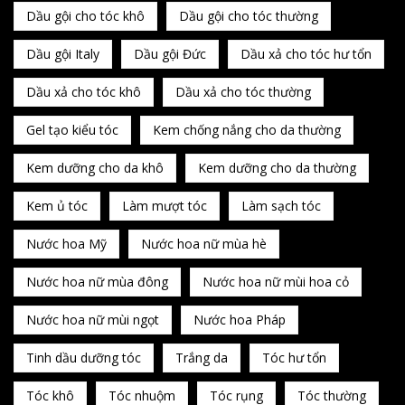
Dầu gội cho tóc khô
Dầu gội cho tóc thường
Dầu gội Italy
Dầu gội Đức
Dầu xả cho tóc hư tổn
Dầu xả cho tóc khô
Dầu xả cho tóc thường
Gel tạo kiểu tóc
Kem chống nắng cho da thường
Kem dưỡng cho da khô
Kem dưỡng cho da thường
Kem ủ tóc
Làm mượt tóc
Làm sạch tóc
Nước hoa Mỹ
Nước hoa nữ mùa hè
Nước hoa nữ mùa đông
Nước hoa nữ mùi hoa cỏ
Nước hoa nữ mùi ngọt
Nước hoa Pháp
Tinh dầu dưỡng tóc
Trắng da
Tóc hư tổn
Tóc khô
Tóc nhuộm
Tóc rụng
Tóc thường