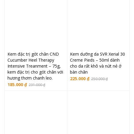
Kem đặc trị gót chân CND
Kem dưỡng da SVR Xerial 30
Cucumber Heel Therapy
Creme Pieds – 50ml dành
Intensive Treanment – 75g,
cho da rất khô và nứt nẻ ở
kem đặc trị cho gót chân với
bàn chân
hương thơm chanh leo.
Giá
Giá
225.000
₫
250.000
₫
Giá
Giá
185.000
₫
231.000
₫
gốc
hiện
gốc
hiện
là:
tại
là:
tại
250.000 ₫.
là:
231.000 ₫.
là:
225.000 ₫.
185.000 ₫.