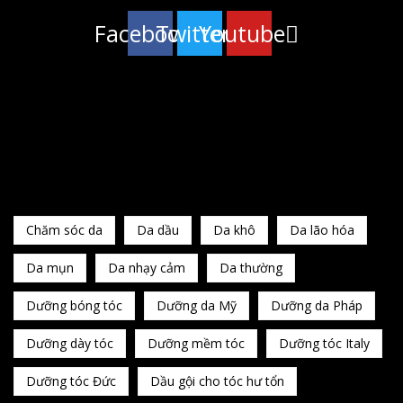
Facebook
Twitter
Youtube
HOT
Chăm sóc da
Da dầu
Da khô
Da lão hóa
Da mụn
Da nhạy cảm
Da thường
Dưỡng bóng tóc
Dưỡng da Mỹ
Dưỡng da Pháp
Dưỡng dày tóc
Dưỡng mềm tóc
Dưỡng tóc Italy
Dưỡng tóc Đức
Dầu gội cho tóc hư tổn