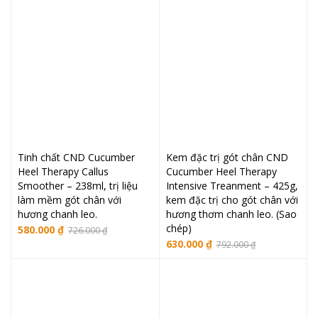
Tinh chất CND Cucumber
Kem đặc trị gót chân CND
Heel Therapy Callus
Cucumber Heel Therapy
Smoother – 238ml, trị liệu
Intensive Treanment – 425g,
làm mềm gót chân với
kem đặc trị cho gót chân với
hương chanh leo.
hương thơm chanh leo. (Sao
chép)
Giá
Giá
580.000
₫
726.000
₫
Giá
Giá
630.000
₫
792.000
₫
gốc
hiện
gốc
hiện
là:
tại
là:
tại
726.000 ₫.
là:
792.000 ₫.
là:
580.000 ₫.
630.000 ₫.