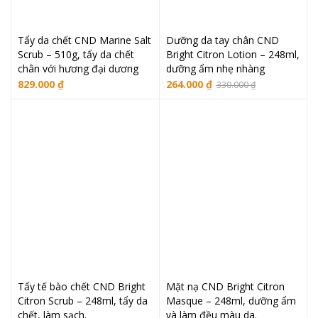
Tẩy da chết CND Marine Salt
Dưỡng da tay chân CND
Scrub – 510g, tẩy da chết
Bright Citron Lotion – 248ml,
chân với hương đại dương
dưỡng ẩm nhẹ nhàng
Giá
Giá
829.000
₫
264.000
₫
330.000
₫
gốc
hiện
là:
tại
330.000 ₫.
là:
264.000 ₫.
Tẩy tế bào chết CND Bright
Mặt nạ CND Bright Citron
Citron Scrub – 248ml, tẩy da
Masque – 248ml, dưỡng ẩm
chết, làm sạch.
và làm đều màu da.