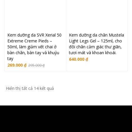
Kem dưỡng da SVR Xerial 50
Kem dưỡng da chân Mustela
Extreme Creme Pieds –
Light Legs Gel – 125ml, cho
50ml, làm giảm vết chai ở
đôi chân cảm giác thư giãn,
bàn chân, bàn tay và khuỷu
tươi mát và khoan khoái.
tay
640.000
₫
Giá
Giá
269.000
₫
295.000
₫
gốc
hiện
là:
tại
295.000 ₫.
là:
Đã
Hiển thị tất cả 14 kết quả
269.000 ₫.
sắp
xếp
theo
mới
nhất