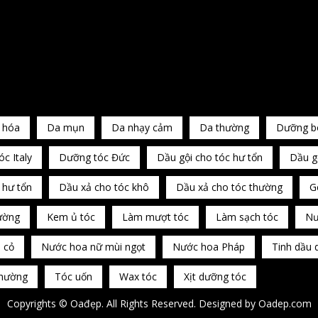
 hóa
Da mụn
Da nhạy cảm
Da thường
Dưỡng b
c Italy
Dưỡng tóc Đức
Dầu gội cho tóc hư tổn
Dầu g
 hư tổn
Dầu xả cho tóc khô
Dầu xả cho tóc thường
G
ường
Kem ủ tóc
Làm mượt tóc
Làm sạch tóc
Nư
 cỏ
Nước hoa nữ mùi ngọt
Nước hoa Pháp
Tinh dầu 
thường
Tóc uốn
Wax tóc
Xịt dưỡng tóc
Copyrights © Oađẹp. All Rights Reserved. Designed by
Oadep.com