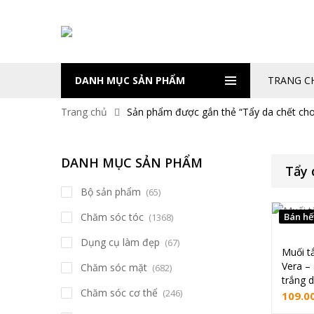
DANH MỤC SẢN PHẨM
TRANG C
Trang chủ
Sản phẩm được gắn thẻ “Tẩy da chết cho
DANH MỤC SẢN PHẨM
Tẩy 
Bộ sản phẩm
(65)
Chăm sóc tóc
Bán hế
(1368)
Dụng cụ làm đẹp
(67)
Muối t
Vera – 
Chăm sóc mặt
(682)
trắng 
Chăm sóc cơ thể
(246)
109.0