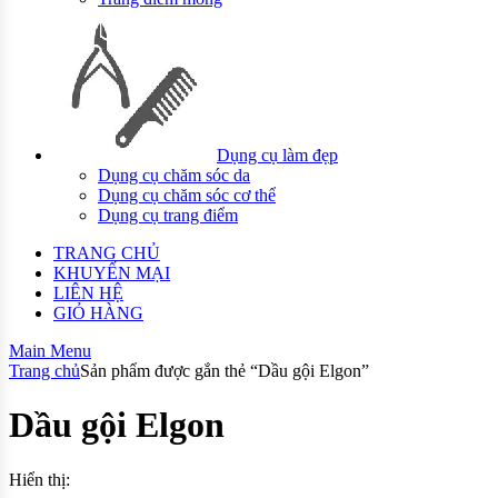
Dụng cụ làm đẹp
Dụng cụ chăm sóc da
Dụng cụ chăm sóc cơ thể
Dụng cụ trang điểm
TRANG CHỦ
KHUYẾN MẠI
LIÊN HỆ
GIỎ HÀNG
Main Menu
Trang chủ
Sản phẩm được gắn thẻ “Dầu gội Elgon”
Dầu gội Elgon
Hiển thị: