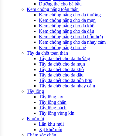
Dưỡng thể cho bà bầu
Kem chống nắng toàn thân
Kem chống nắng cho da thường
Kem chống nắng cho da mụn
Kem chống nắng cho da khô
Kem chống nắng cho da dầu
Kem chống nắng cho da hỗn hợp
Kem chống nắng cho da nhạy cảm
Kem chống nắng cho bé
Tẩy da chết toàn thân
Tẩy da chết cho da thường
Tẩy da chết cho da mụn
Tẩy da chết cho da khô
Tẩy da chết cho da dầu
Tẩy da chết cho da hỗn hợp
Tẩy da chết cho da nhạy cảm
Tẩy lông
Tẩy lông tay
Tẩy lông chân
Tẩy lông nách
Tẩy lông vùng kín
Khử mùi
Lăn khử mùi
Xịt khử mùi
Chăm sóc chân