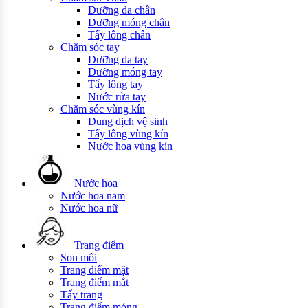
Dưỡng da chân
Dưỡng móng chân
Tẩy lông chân
Chăm sóc tay
Dưỡng da tay
Dưỡng móng tay
Tẩy lông tay
Nước rửa tay
Chăm sóc vùng kín
Dung dịch vệ sinh
Tẩy lông vùng kín
Nước hoa vùng kín
Nước hoa
Nước hoa nam
Nước hoa nữ
Trang điểm
Son môi
Trang điểm mặt
Trang điểm mắt
Tẩy trang
Trang điểm móng