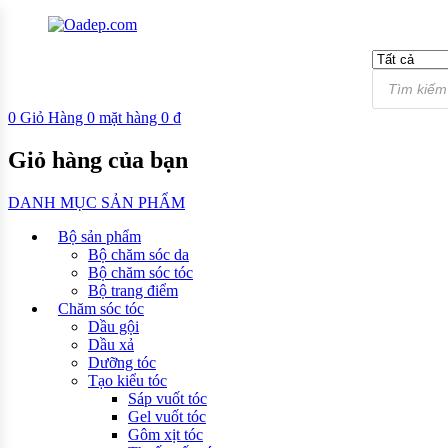
0
Giỏ Hàng
0
mặt hàng
0
₫
Giỏ hàng của bạn
DANH MỤC SẢN PHẨM
Bộ sản phẩm
Bộ chăm sóc da
Bộ chăm sóc tóc
Bộ trang điểm
Chăm sóc tóc
Dầu gội
Dầu xả
Dưỡng tóc
Tạo kiểu tóc
Sáp vuốt tóc
Gel vuốt tóc
Gôm xịt tóc