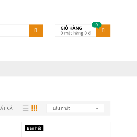
0
GIỎ HÀNG
0
mặt hàng
0
₫
TẤT CẢ
Bán hết