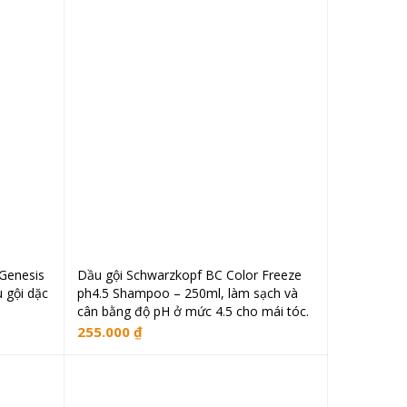
Genesis
Dầu gội Schwarzkopf BC Color Freeze
ng
Đọc tiếp
 gội dặc
ph4.5 Shampoo – 250ml, làm sạch và
cân bằng độ pH ở mức 4.5 cho mái tóc.
255.000
₫