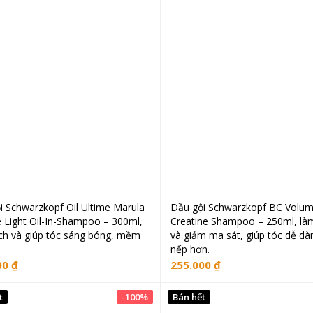
i Schwarzkopf Oil Ultime Marula
Dầu gội Schwarzkopf BC Volu
Đọc tiếp
Đọc tiếp
 Light Oil-In-Shampoo – 300ml,
Creatine Shampoo – 250ml, là
ch và giúp tóc sáng bóng, mềm
và giảm ma sát, giúp tóc dễ dà
nếp hơn.
00
₫
255.000
₫
t
-
100
%
Bán hết