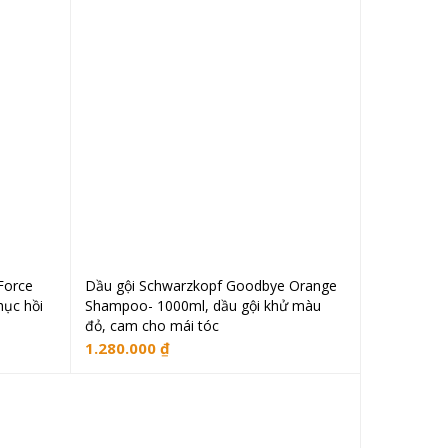
Force
Dầu gội Schwarzkopf Goodbye Orange
Thêm vào giỏ hàng
hục hồi
Shampoo- 1000ml, dầu gội khử màu
đỏ, cam cho mái tóc
1.280.000
₫