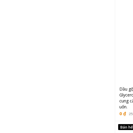
Dầu gộ
Glycer
cung c
uốn.
0
₫
25
Bán hế