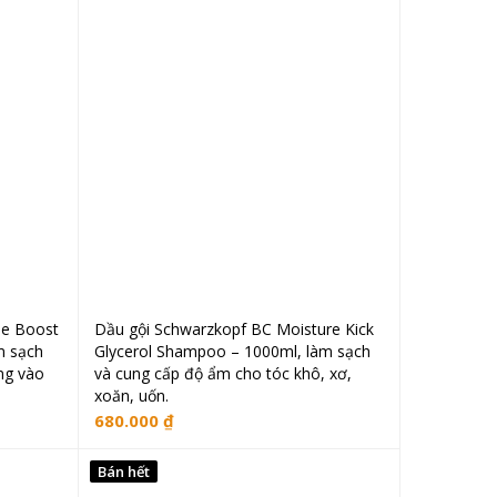
me Boost
Dầu gội Schwarzkopf BC Moisture Kick
Đọc tiếp
m sạch
Glycerol Shampoo – 1000ml, làm sạch
ng vào
và cung cấp độ ẩm cho tóc khô, xơ,
xoăn, uốn.
680.000
₫
Bán hết