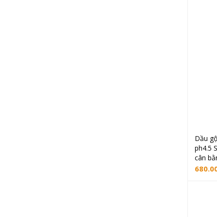
Dầu gộ
ph4.5 
cân bằ
680.0