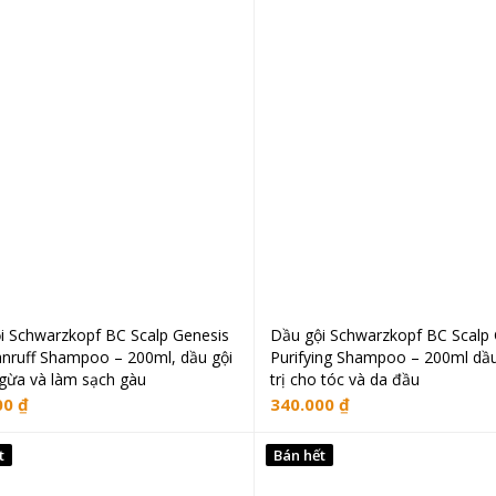
i Schwarzkopf BC Scalp Genesis
Dầu gội Schwarzkopf BC Scalp 
Đọc tiếp
Thêm vào giỏ hà
anruff Shampoo – 200ml, dầu gội
Purifying Shampoo – 200ml dầu
gừa và làm sạch gàu
trị cho tóc và da đầu
00
₫
340.000
₫
t
Bán hết