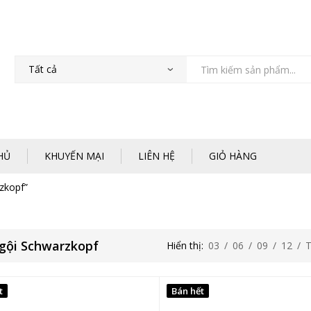
HỦ
KHUYẾN MẠI
LIÊN HỆ
GIỎ HÀNG
zkopf”
gội Schwarzkopf
Hiển thị:
03
/
06
/
09
/
12
/
t
Bán hết