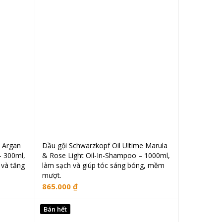
e Argan
Dầu gội Schwarzkopf Oil Ultime Marula
Đọc tiếp
– 300ml,
& Rose Light Oil-In-Shampoo – 1000ml,
 và tăng
làm sạch và giúp tóc sáng bóng, mềm
mượt.
865.000
₫
Bán hết