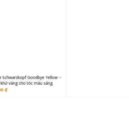
i Schwarzkopf Goodbye Yellow –
Thêm vào giỏ hàng
 khử vàng cho tóc màu sáng.
00
₫