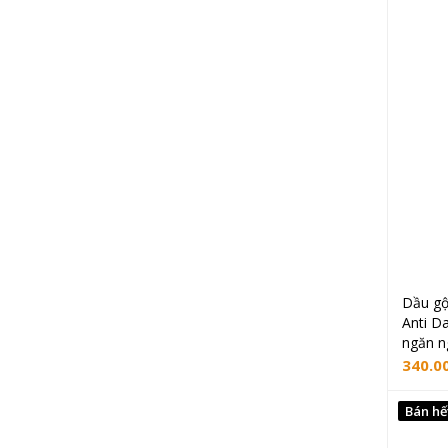
Dầu gộ
Anti D
ngăn n
340.0
Bán hế