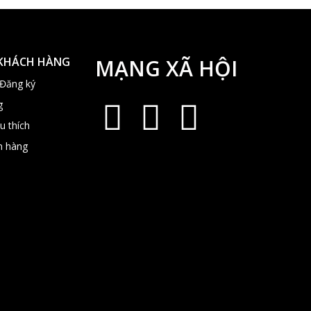
 KHÁCH HÀNG
MẠNG XÃ HỘI
 Đăng ký
g
u thích
n hàng