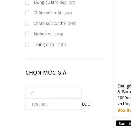
Dụng cụ làm đẹp
(67)
Chăm sóc mặt
(682)
Chăm sóc cơ thể
(246)
Nước hoa
(354)
Trang điểm
(161)
CHỌN MỨC GIÁ
Dầu gộ
& Barb
1000ml
và tăn
LỌC
865.0
Bán hế