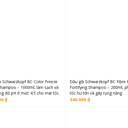
i Schwarzkopf BC Color Freeze
Dầu gội Schwarzkopf BC Fibre 
Đọc tiếp
Đọc tiếp
Shampoo – 1000ml, làm sạch và
Fortifying Shampoo – 200ml, p
ng độ pH ở mức 4.5 cho mái tóc.
tóc hư tổn và gãy rụng nặng
00
₫
340.000
₫