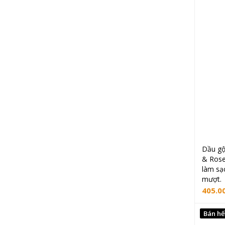
Dầu gộ
& Rose
làm sạ
mượt.
405.0
Bán hế