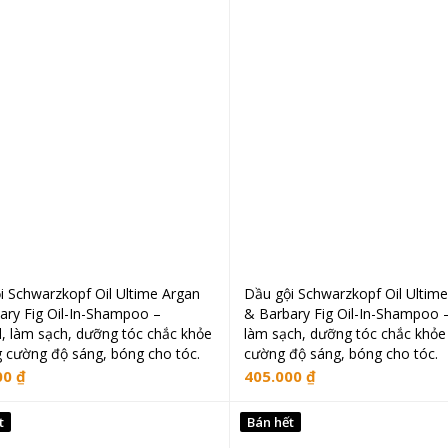
i Schwarzkopf Oil Ultime Argan
Dầu gội Schwarzkopf Oil Ultim
Đọc tiếp
Đọc tiếp
ary Fig Oil-In-Shampoo –
& Barbary Fig Oil-In-Shampoo 
, làm sạch, dưỡng tóc chắc khỏe
làm sạch, dưỡng tóc chắc khỏe
g cường độ sáng, bóng cho tóc.
cường độ sáng, bóng cho tóc.
00
₫
405.000
₫
t
Bán hết