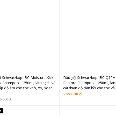
i Schwarzkopf BC Moisture Kick
Dầu gội Schwarzkopf BC Q10+
Đọc tiếp
Đọc tiếp
ol Shampoo – 250ml, làm sạch và
Restore Shampoo – 250ml, làm
ấp độ ẩm cho tóc khô, xơ, xoăn,
cải thiện độ đàn hồi cho tóc và
255.000
₫
5.000
₫
t