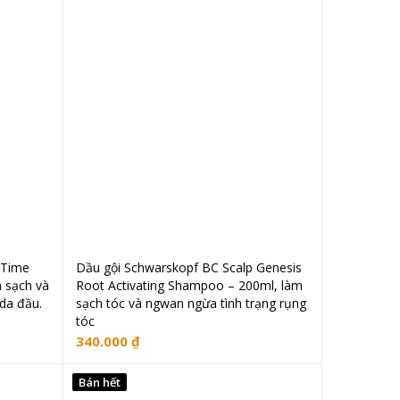
 Time
Dầu gội Schwarskopf BC Scalp Genesis
Đọc tiếp
 sạch và
Root Activating Shampoo – 200ml, làm
 da đầu.
sạch tóc và ngwan ngừa tình trạng rụng
tóc
340.000
₫
Bán hết