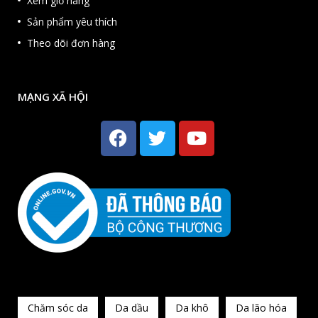
Xem giỏ hàng
Sản phẩm yêu thích
Theo dõi đơn hàng
MẠNG XÃ HỘI
HOT
Chăm sóc da
Da dầu
Da khô
Da lão hóa