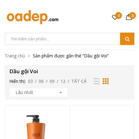
0
0
Trang chủ
Sản phẩm được gắn thẻ “Dầu gội Voi”
Dầu gội Voi
Hiển thị:
03
/
06
/
09
/
12
/
TẤT CẢ