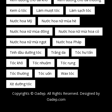
Kem ủ tóc
Làm mượt tóc
Làm sạch tóc
Nước hoa Mỹ
Nước hoa nữ mùa hè
Nước hoa nữ mùa đông
Nước hoa nữ mùi hoa cỏ
Nước hoa nữ mùi ngọt
Nước hoa Pháp
Tinh dầu dưỡng tóc
Trắng da
Tóc hư tổn
Tóc khô
Tóc nhuộm
Tóc rụng
Tóc thường
Tóc uốn
Wax tóc
Xịt dưỡng tóc
Copyrights © Oađẹp. All Rights Reserved. Designed by
Oadep.com