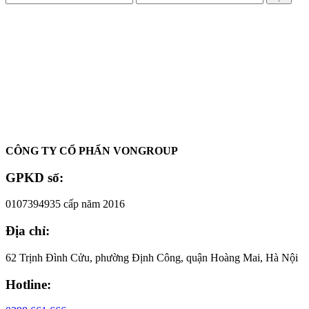
tối
tối
thiểu
đa
Oadep.com – Nhà cung cấp các sản phẩm làm đẹp chính hãng.
CÔNG TY CỔ PHẨN VONGROUP
GPKD số:
0107394935 cấp năm 2016
Địa chỉ:
62 Trịnh Đình Cửu, phường Định Công, quận Hoàng Mai, Hà Nội
Hotline: