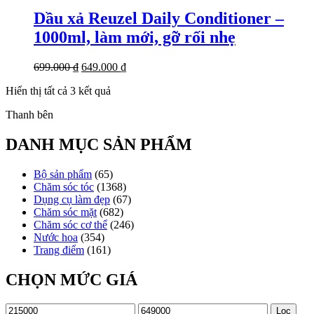
Dầu xả Reuzel Daily Conditioner –
1000ml, làm mới, gỡ rối nhẹ
Giá
Giá
699.000
₫
649.000
₫
gốc
hiện
Đã
Hiển thị tất cả 3 kết quả
là:
tại
sắp
699.000 ₫.
là:
Thanh bên
xếp
649.000 ₫.
theo
mới
DANH MỤC SẢN PHẨM
nhất
Bộ sản phẩm
(65)
Chăm sóc tóc
(1368)
Dụng cụ làm đẹp
(67)
Chăm sóc mặt
(682)
Chăm sóc cơ thể
(246)
Nước hoa
(354)
Trang điểm
(161)
CHỌN MỨC GIÁ
Giá
Giá
Lọc