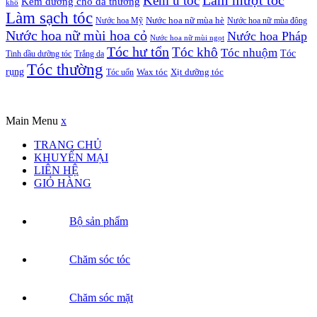
Kem ủ tóc
Làm mượt tóc
Kem dưỡng cho da thường
khô
Làm sạch tóc
Nước hoa Mỹ
Nước hoa nữ mùa hè
Nước hoa nữ mùa đông
Nước hoa nữ mùi hoa cỏ
Nước hoa Pháp
Nước hoa nữ mùi ngọt
Tóc hư tổn
Tóc khô
Tóc nhuộm
Tóc
Tinh dầu dưỡng tóc
Trắng da
Tóc thường
rụng
Xịt dưỡng tóc
Tóc uốn
Wax tóc
Copyrights © Oađẹp. All Rights Reserved. Designed by
Oadep.com
Main Menu
x
TRANG CHỦ
KHUYẾN MẠI
LIÊN HỆ
GIỎ HÀNG
Bộ sản phẩm
Chăm sóc tóc
Chăm sóc mặt