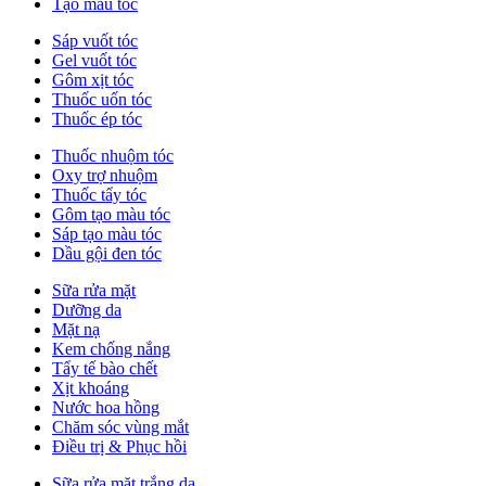
Tạo màu tóc
Sáp vuốt tóc
Gel vuốt tóc
Gôm xịt tóc
Thuốc uốn tóc
Thuốc ép tóc
Thuốc nhuộm tóc
Oxy trợ nhuộm
Thuốc tẩy tóc
Gôm tạo màu tóc
Sáp tạo màu tóc
Dầu gội đen tóc
Sữa rửa mặt
Dưỡng da
Mặt nạ
Kem chống nắng
Tẩy tế bào chết
Xịt khoáng
Nước hoa hồng
Chăm sóc vùng mắt
Điều trị & Phục hồi
Sữa rửa mặt trắng da