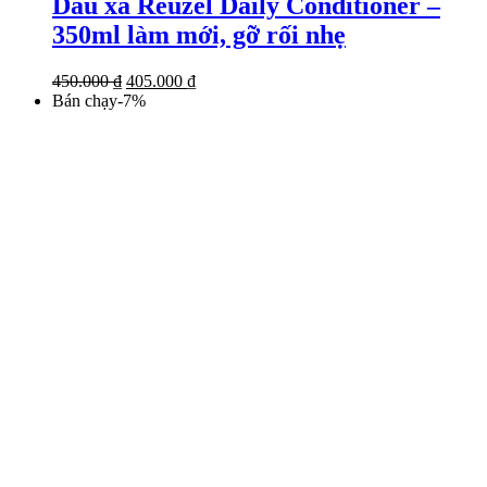
Dầu xả Reuzel Daily Conditioner –
350ml làm mới, gỡ rối nhẹ
Giá
Giá
450.000
₫
405.000
₫
gốc
hiện
Bán chạy
-
7
%
là:
tại
450.000 ₫.
là:
405.000 ₫.