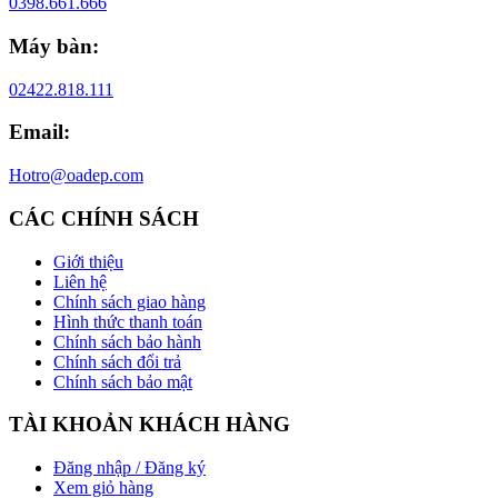
0398.661.666
Máy bàn:
02422.818.111
Email:
Hotro@oadep.com
CÁC CHÍNH SÁCH
Giới thiệu
Liên hệ
Chính sách giao hàng
Hình thức thanh toán
Chính sách bảo hành
Chính sách đổi trả
Chính sách bảo mật
TÀI KHOẢN KHÁCH HÀNG
Đăng nhập / Đăng ký
Xem giỏ hàng