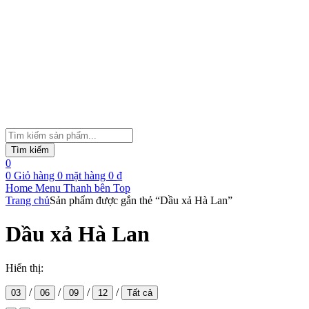
Tìm
kiếm
Tìm kiếm
sản
0
phẩm
0
Giỏ hàng
0
mặt hàng
0
₫
Home
Menu
Thanh bên
Top
Trang chủ
Sản phẩm được gắn thẻ “Dầu xả Hà Lan”
Dầu xả Hà Lan
Hiển thị:
/
/
/
/
03
06
09
12
Tất cả