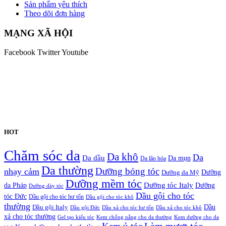
Sản phẩm yêu thích
Theo dõi đơn hàng
MẠNG XÃ HỘI
Facebook
Twitter
Youtube
HOT
Chăm sóc da
Da khô
Da
Da dầu
Da mụn
Da lão hóa
Da thường
nhạy cảm
Dưỡng bóng tóc
Dưỡng da Mỹ
Dưỡng
Dưỡng mềm tóc
Dưỡng tóc Italy
da Pháp
Dưỡng
Dưỡng dày tóc
Dầu gội cho tóc
tóc Đức
Dầu gội cho tóc hư tổn
Dầu gội cho tóc khô
thường
Dầu gội Italy
Dầu
Dầu gội Đức
Dầu xả cho tóc hư tổn
Dầu xả cho tóc khô
xả cho tóc thường
Gel tạo kiểu tóc
Kem chống nắng cho da thường
Kem dưỡng cho da