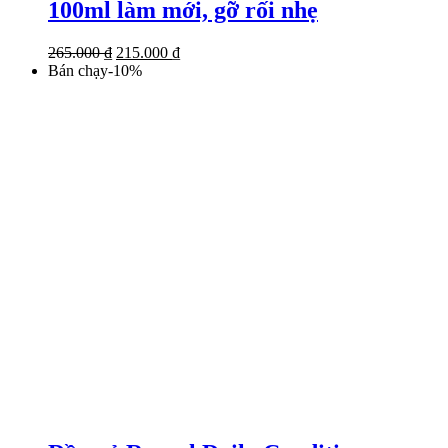
100ml làm mới, gỡ rối nhẹ
Giá
Giá
265.000
₫
215.000
₫
gốc
hiện
Bán chạy
-
10
%
là:
tại
265.000 ₫.
là:
215.000 ₫.