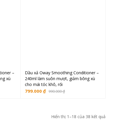
ioner –
Dầu xả Oway Smoothing Conditioner –
ng
Thêm vào giỏ hàng
ng xù
240ml làm suôn mượt, giảm bông xù
cho mái tóc khô, rối
799.000
₫
990.000
₫
Hiển thị 1–18 của 38 kết quả