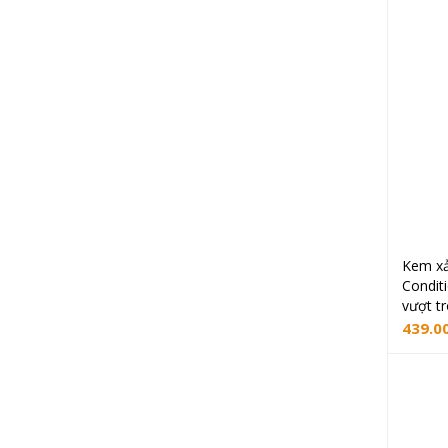
Kem xả
Condit
vượt t
439.0