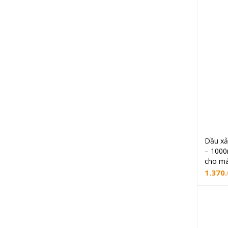
Dầu xả
– 1000
cho má
1.370