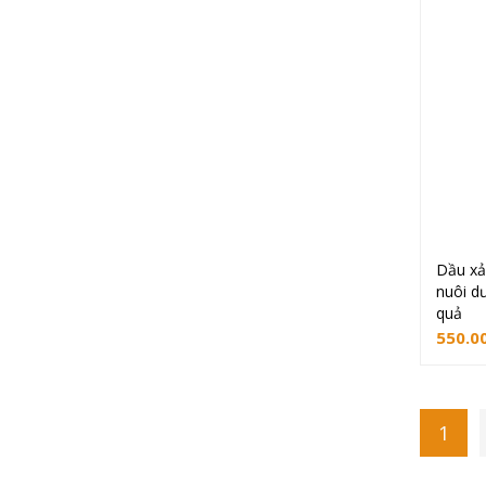
Dầu xả
nuôi d
quả
550.0
1