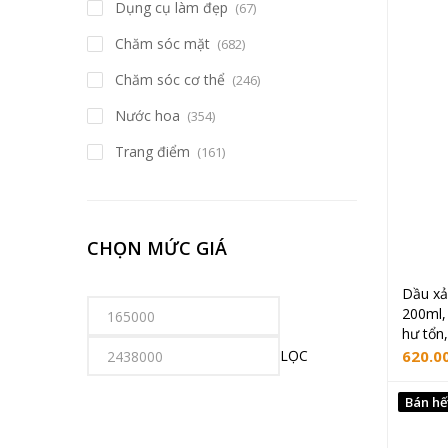
Dụng cụ làm đẹp
(67)
Chăm sóc mặt
(682)
Chăm sóc cơ thể
(246)
Nước hoa
(354)
Trang điểm
(161)
CHỌN MỨC GIÁ
Dầu xả
200ml,
hư tổn
LỌC
620.0
Bán hế