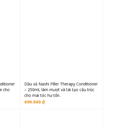
ditioner
Dầu xả Nashi Filler Therapy Conditioner
ng
Thêm vào giỏ hàng
i cho
– 250ml, làm mượt và tái tạo cấu trúc
cho mái tóc hư tổn.
690.000
₫