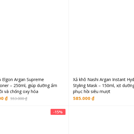
 Elgon Argan Supreme
Xả khô Nashi Argan Instant Hyd
Thêm vào giỏ hàng
Thêm vào giỏ hà
ioner – 250ml, giúp dưỡng ẩm
Styling Mask – 150ml, xịt dưỡ
rôi và chống oxy hóa
phục hồi siêu mượt
00
₫
585.000
₫
553.000
₫
-
15
%