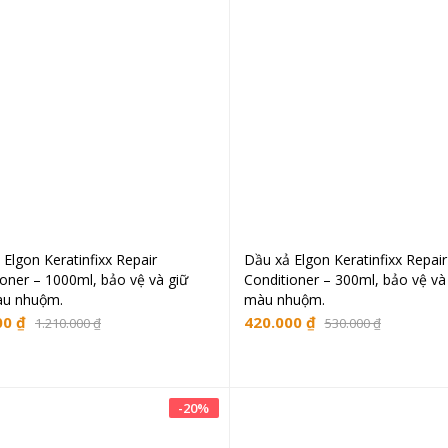
Elgon Keratinfixx Repair
Dầu xả Elgon Keratinfixx Repair
Thêm vào giỏ hàng
Thêm vào giỏ hà
ioner – 1000ml, bảo vệ và giữ
Conditioner – 300ml, bảo vệ và
àu nhuộm.
màu nhuộm.
00
₫
420.000
₫
1.210.000
₫
530.000
₫
-
20
%