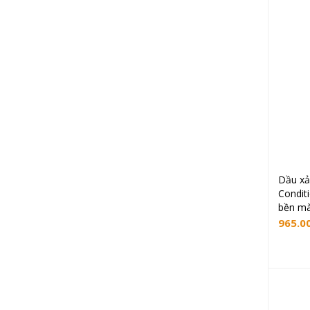
Dầu xả 
Condit
bền m
965.0