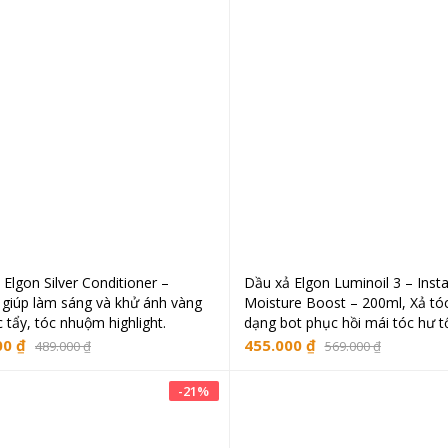
Elgon Silver Conditioner –
Dầu xả Elgon Luminoil 3 – Inst
Thêm vào giỏ hàng
Thêm vào giỏ hà
 giúp làm sáng và khử ánh vàng
Moisture Boost – 200ml, Xả tó
 tẩy, tóc nhuộm highlight.
dạng bot phục hồi mái tóc hư t
00
₫
455.000
₫
489.000
₫
569.000
₫
-
21
%