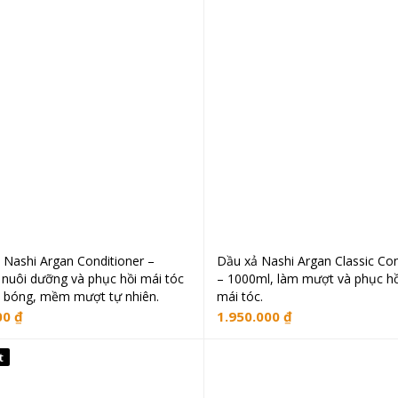
 Nashi Argan Conditioner –
Dầu xả Nashi Argan Classic Con
Thêm vào giỏ hàng
Thêm vào giỏ hà
 nuôi dưỡng và phục hồi mái tóc
– 1000ml, làm mượt và phục hồ
, bóng, mềm mượt tự nhiên.
mái tóc.
00
₫
1.950.000
₫
t