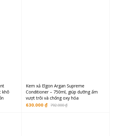
ant
Kem xả Elgon Argan Supreme
ng
Thêm vào giỏ hàng
c khô
Conditioner – 750ml, giúp dưỡng ẩm
ổn
vượt trôi và chống oxy hóa
630.000
₫
792.000
₫