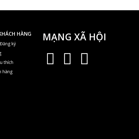
 KHÁCH HÀNG
MẠNG XÃ HỘI
 Đăng ký
g
u thích
n hàng