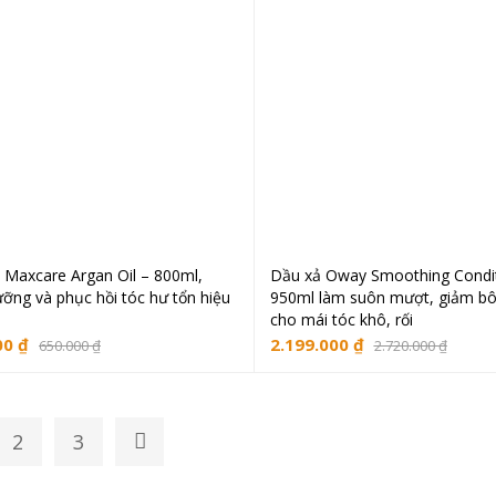
 Maxcare Argan Oil – 800ml,
Dầu xả Oway Smoothing Condit
Thêm vào giỏ hàng
Thêm vào giỏ hà
ưỡng và phục hồi tóc hư tổn hiệu
950ml làm suôn mượt, giảm bô
cho mái tóc khô, rối
00
₫
2.199.000
₫
650.000
₫
2.720.000
₫
2
3