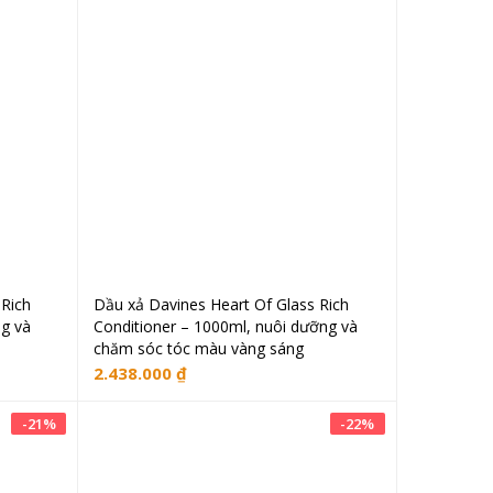
 Rich
Dầu xả Davines Heart Of Glass Rich
ng
Thêm vào giỏ hàng
ng và
Conditioner – 1000ml, nuôi dưỡng và
chăm sóc tóc màu vàng sáng
2.438.000
₫
-
21
%
-
22
%