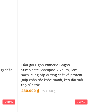
Dầu gội Elgon Primaria Bagno
ng
Thêm vào giỏ hàng
 giữ bền
Stimolante Shampoo – 250ml, làm
sạch, cung cấp dưỡng chất và protein
giúp chân tóc khỏe mạnh, kéo dài tuổi
thọ của tóc.
230.000
₫
293.000
₫
-
20
%
-
20
%