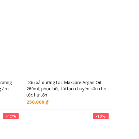
rating
Dầu xả dưỡng tóc Maxcare Argan Oil –
ng
Thêm vào giỏ hàng
ng ẩm
260ml, phục hồi, tái tạo chuyên sâu cho
tóc hư tổn
250.000
₫
-
19
%
-
19
%