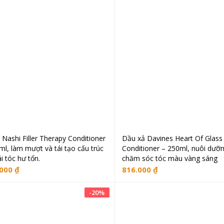
 Nashi Filler Therapy Conditioner
Dầu xả Davines Heart Of Glass
Đọc tiếp
Thêm vào giỏ hà
ml, làm mượt và tái tạo cấu trúc
Conditioner – 250ml, nuôi dưỡ
i tóc hư tổn.
chăm sóc tóc màu vàng sáng
.000
₫
816.000
₫
-
20
%