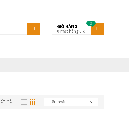
0
GIỎ HÀNG
0
mặt hàng
0
₫
TẤT CẢ