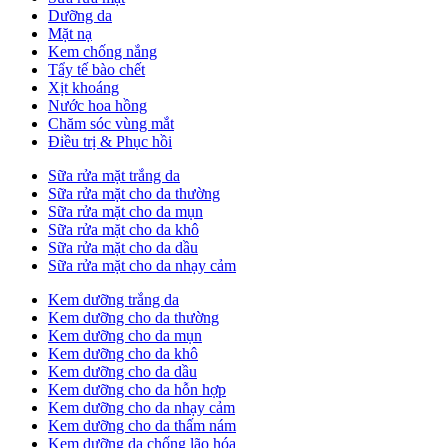
Dưỡng da
Mặt nạ
Kem chống nắng
Tẩy tế bào chết
Xịt khoáng
Nước hoa hồng
Chăm sóc vùng mắt
Điều trị & Phục hồi
Sữa rửa mặt trắng da
Sữa rửa mặt cho da thường
Sữa rửa mặt cho da mụn
Sữa rửa mặt cho da khô
Sữa rửa mặt cho da dầu
Sữa rửa mặt cho da nhạy cảm
Kem dưỡng trắng da
Kem dưỡng cho da thường
Kem dưỡng cho da mụn
Kem dưỡng cho da khô
Kem dưỡng cho da dầu
Kem dưỡng cho da hỗn hợp
Kem dưỡng cho da nhạy cảm
Kem dưỡng cho da thấm nám
Kem dưỡng da chống lão hóa