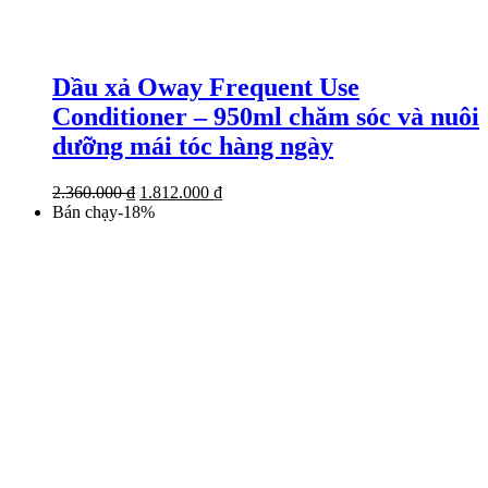
Dầu xả Oway Frequent Use
Conditioner – 950ml chăm sóc và nuôi
dưỡng mái tóc hàng ngày
Giá
Giá
2.360.000
₫
1.812.000
₫
gốc
hiện
Bán chạy
-
18
%
là:
tại
2.360.000 ₫.
là:
1.812.000 ₫.