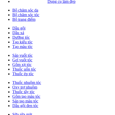
Dụng cụ làm đẹp
Bộ chăm sóc da
Bộ chăm sóc tóc
Bộ trang điểm
Dầu gội
Dầu xả
Dưỡng tóc
Tạo kiểu tóc
Tạo màu tóc
Sáp vuốt tóc
Gel vuốt tóc
Gôm xịt tóc
Thuốc uốn tóc
Thuốc ép tóc
Thuốc nhuộm tóc
Oxy trợ nhuộm
Thuốc tẩy tóc
Gôm tạo màu tóc
Sáp tạo màu tóc
Dầu gội đen tóc
Sữa rửa mặt