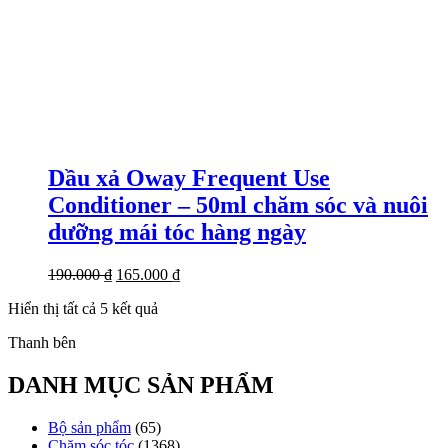
Dầu xả Oway Frequent Use
Conditioner – 50ml chăm sóc và nuôi
dưỡng mái tóc hàng ngày
Giá
Giá
190.000
₫
165.000
₫
gốc
hiện
Đã
Hiển thị tất cả 5 kết quả
là:
tại
sắp
190.000 ₫.
là:
Thanh bên
xếp
165.000 ₫.
theo
mới
DANH MỤC SẢN PHẨM
nhất
Bộ sản phẩm
(65)
Chăm sóc tóc
(1368)