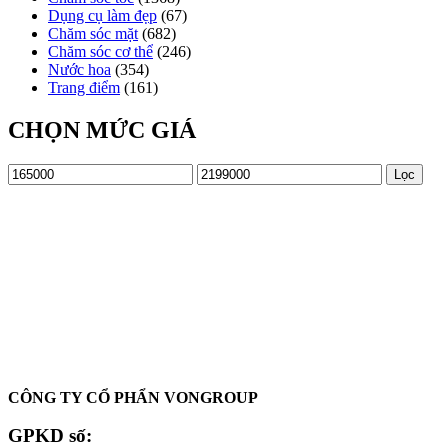
Dụng cụ làm đẹp
(67)
Chăm sóc mặt
(682)
Chăm sóc cơ thể
(246)
Nước hoa
(354)
Trang điểm
(161)
CHỌN MỨC GIÁ
Giá
Giá
Lọc
tối
tối
thiểu
đa
Oadep.com – Nhà cung cấp các sản phẩm làm đẹp chính hãng.
CÔNG TY CỔ PHẨN VONGROUP
GPKD số: