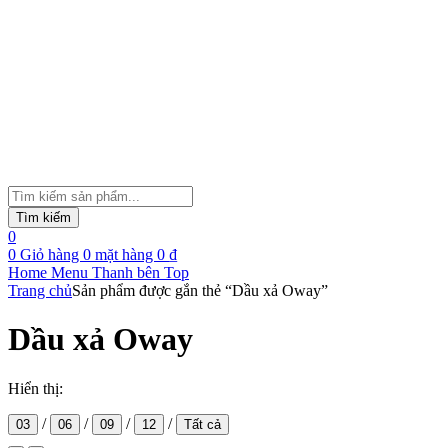
Tìm
kiếm
Tìm kiếm
sản
0
phẩm
0
Giỏ hàng
0
mặt hàng
0
₫
Home
Menu
Thanh bên
Top
Trang chủ
Sản phẩm được gắn thẻ “Dầu xả Oway”
Dầu xả Oway
Hiển thị:
/
/
/
/
03
06
09
12
Tất cả