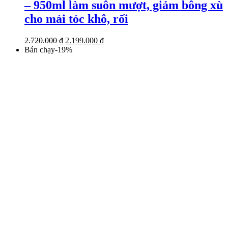
– 950ml làm suôn mượt, giảm bông xù
cho mái tóc khô, rối
Giá
Giá
2.720.000
₫
2.199.000
₫
gốc
hiện
Bán chạy
-
19
%
là:
tại
2.720.000 ₫.
là:
2.199.000 ₫.