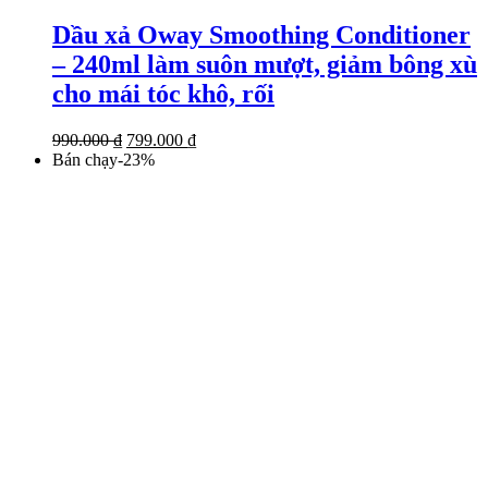
Dầu xả Oway Smoothing Conditioner
– 240ml làm suôn mượt, giảm bông xù
cho mái tóc khô, rối
Giá
Giá
990.000
₫
799.000
₫
gốc
hiện
Bán chạy
-
23
%
là:
tại
990.000 ₫.
là:
799.000 ₫.