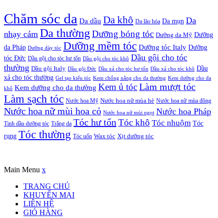
Chăm sóc da
Da khô
Da
Da dầu
Da mụn
Da lão hóa
Da thường
nhạy cảm
Dưỡng bóng tóc
Dưỡng da Mỹ
Dưỡng
Dưỡng mềm tóc
Dưỡng tóc Italy
da Pháp
Dưỡng
Dưỡng dày tóc
Dầu gội cho tóc
tóc Đức
Dầu gội cho tóc hư tổn
Dầu gội cho tóc khô
thường
Dầu gội Italy
Dầu
Dầu gội Đức
Dầu xả cho tóc hư tổn
Dầu xả cho tóc khô
xả cho tóc thường
Gel tạo kiểu tóc
Kem chống nắng cho da thường
Kem dưỡng cho da
Kem ủ tóc
Làm mượt tóc
Kem dưỡng cho da thường
khô
Làm sạch tóc
Nước hoa Mỹ
Nước hoa nữ mùa hè
Nước hoa nữ mùa đông
Nước hoa nữ mùi hoa cỏ
Nước hoa Pháp
Nước hoa nữ mùi ngọt
Tóc hư tổn
Tóc khô
Tóc nhuộm
Tóc
Tinh dầu dưỡng tóc
Trắng da
Tóc thường
rụng
Xịt dưỡng tóc
Tóc uốn
Wax tóc
Copyrights © Oađẹp. All Rights Reserved. Designed by
Oadep.com
Main Menu
x
TRANG CHỦ
KHUYẾN MẠI
LIÊN HỆ
GIỎ HÀNG