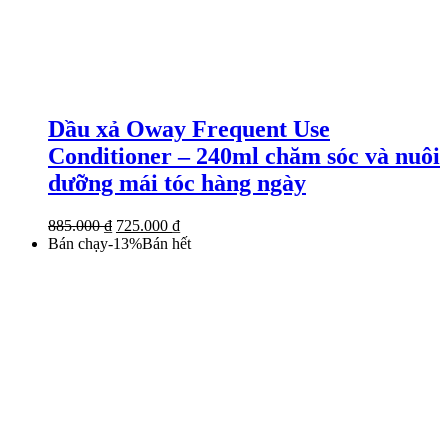
Dầu xả Oway Frequent Use
Conditioner – 240ml chăm sóc và nuôi
dưỡng mái tóc hàng ngày
Giá
Giá
885.000
₫
725.000
₫
gốc
hiện
Bán chạy
-
13
%
Bán hết
là:
tại
885.000 ₫.
là:
725.000 ₫.