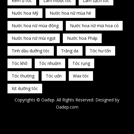
Kem ủ tóc
Làm mượt tóc
Làm sạch tóc
Nước hoa Mỹ
Nước hoa nữ mùa hè
Nước hoa nữ mùa đông
Nước hoa nữ mùi hoa cỏ
Nước hoa nữ mùi ngọt
Nước hoa Pháp
Tinh dầu dưỡng tóc
Trắng da
Tóc hư tổn
Tóc khô
Tóc nhuộm
Tóc rụng
Tóc thường
Tóc uốn
Wax tóc
Xịt dưỡng tóc
Copyrights © Oađẹp. All Rights Reserved. Designed by
Oadep.com