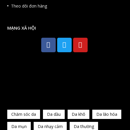
Theo dõi đơn hàng
MẠNG XÃ HỘI
HOT
Chăm sóc da
Da dầu
Da khô
Da lão hóa
Da mụn
Da nhạy cảm
Da thường