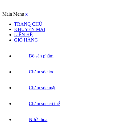
Copyrights © Oađẹp. All Rights Reserved. Designed by
Oadep.com
Main Menu
x
TRANG CHỦ
KHUYẾN MẠI
LIÊN HỆ
GIỎ HÀNG
Bộ sản phẩm
Chăm sóc tóc
Chăm sóc mặt
Chăm sóc cơ thể
Nước hoa