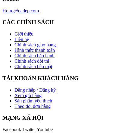
Hotro@oadep.com
CÁC CHÍNH SÁCH
Giới thiệu
Liên hệ
Chính sách giao hàng
Hình thức thanh toán
Chính sách bảo hành
Chính sách đổi trả
Chính sách bảo mật
TÀI KHOẢN KHÁCH HÀNG
Đăng nhập / Đăng ký
Xem giỏ hàng
Sản phẩm yêu thích
Theo dõi đơn hàng
MẠNG XÃ HỘI
Facebook
Twitter
Youtube