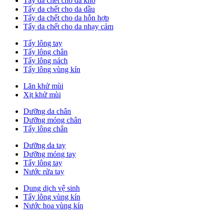
Tẩy da chết cho da khô
Tẩy da chết cho da dầu
Tẩy da chết cho da hỗn hợp
Tẩy da chết cho da nhạy cảm
Tẩy lông tay
Tẩy lông chân
Tẩy lông nách
Tẩy lông vùng kín
Lăn khử mùi
Xịt khử mùi
Dưỡng da chân
Dưỡng móng chân
Tẩy lông chân
Dưỡng da tay
Dưỡng móng tay
Tẩy lông tay
Nước rửa tay
Dung dịch vệ sinh
Tẩy lông vùng kín
Nước hoa vùng kín