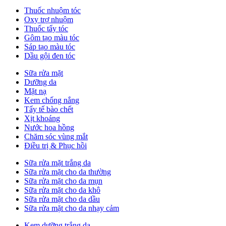
Thuốc nhuộm tóc
Oxy trợ nhuộm
Thuốc tẩy tóc
Gôm tạo màu tóc
Sáp tạo màu tóc
Dầu gội đen tóc
Sữa rửa mặt
Dưỡng da
Mặt nạ
Kem chống nắng
Tẩy tế bào chết
Xịt khoáng
Nước hoa hồng
Chăm sóc vùng mắt
Điều trị & Phục hồi
Sữa rửa mặt trắng da
Sữa rửa mặt cho da thường
Sữa rửa mặt cho da mụn
Sữa rửa mặt cho da khô
Sữa rửa mặt cho da dầu
Sữa rửa mặt cho da nhạy cảm
Kem dưỡng trắng da