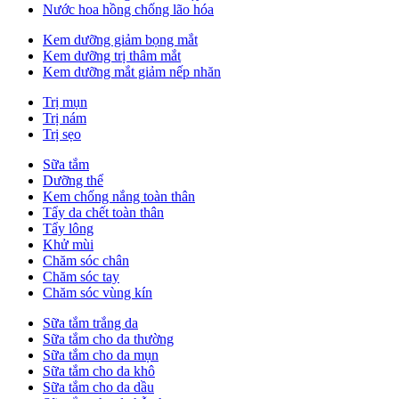
Nước hoa hồng chống lão hóa
Kem dưỡng giảm bọng mắt
Kem dưỡng trị thâm mắt
Kem dưỡng mắt giảm nếp nhăn
Trị mụn
Trị nám
Trị sẹo
Sữa tắm
Dưỡng thể
Kem chống nắng toàn thân
Tẩy da chết toàn thân
Tẩy lông
Khử mùi
Chăm sóc chân
Chăm sóc tay
Chăm sóc vùng kín
Sữa tắm trắng da
Sữa tắm cho da thường
Sữa tắm cho da mụn
Sữa tắm cho da khô
Sữa tắm cho da dầu