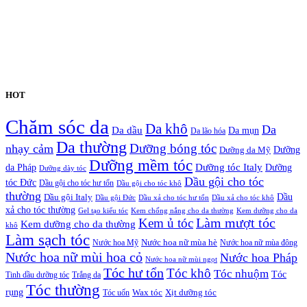
HOT
Chăm sóc da
Da khô
Da
Da dầu
Da mụn
Da lão hóa
Da thường
nhạy cảm
Dưỡng bóng tóc
Dưỡng da Mỹ
Dưỡng
Dưỡng mềm tóc
Dưỡng tóc Italy
da Pháp
Dưỡng
Dưỡng dày tóc
Dầu gội cho tóc
tóc Đức
Dầu gội cho tóc hư tổn
Dầu gội cho tóc khô
thường
Dầu gội Italy
Dầu
Dầu gội Đức
Dầu xả cho tóc hư tổn
Dầu xả cho tóc khô
xả cho tóc thường
Gel tạo kiểu tóc
Kem chống nắng cho da thường
Kem dưỡng cho da
Kem ủ tóc
Làm mượt tóc
Kem dưỡng cho da thường
khô
Làm sạch tóc
Nước hoa Mỹ
Nước hoa nữ mùa hè
Nước hoa nữ mùa đông
Nước hoa nữ mùi hoa cỏ
Nước hoa Pháp
Nước hoa nữ mùi ngọt
Tóc hư tổn
Tóc khô
Tóc nhuộm
Tóc
Tinh dầu dưỡng tóc
Trắng da
Tóc thường
rụng
Xịt dưỡng tóc
Tóc uốn
Wax tóc