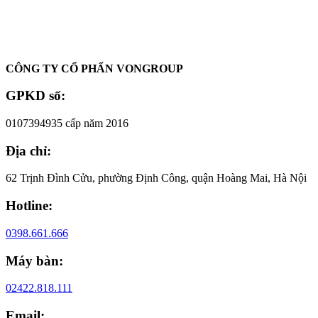
Oadep.com – Nhà cung cấp các sản phẩm làm đẹp chính hãng.
CÔNG TY CỔ PHẨN VONGROUP
GPKD số:
0107394935 cấp năm 2016
Địa chỉ:
62 Trịnh Đình Cửu, phường Định Công, quận Hoàng Mai, Hà Nội
Hotline:
0398.661.666
Máy bàn:
02422.818.111
Email: