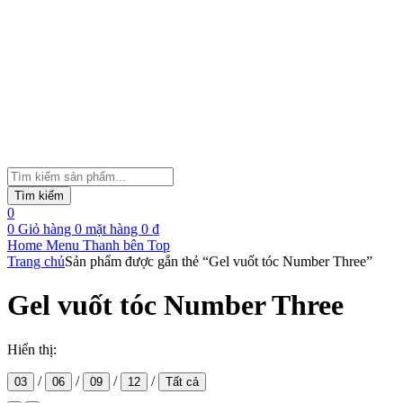
Tìm
kiếm
Tìm kiếm
sản
0
phẩm
0
Giỏ hàng
0
mặt hàng
0
₫
Home
Menu
Thanh bên
Top
Trang chủ
Sản phẩm được gắn thẻ “Gel vuốt tóc Number Three”
Gel vuốt tóc Number Three
Hiển thị:
/
/
/
/
03
06
09
12
Tất cả