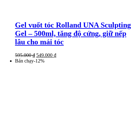
Gel vuốt tóc Rolland UNA Sculpting
Gel – 500ml, tăng độ cứng, giữ nếp
lâu cho mái tóc
Giá
Giá
595.000
₫
549.000
₫
gốc
hiện
Bán chạy
-
12
%
là:
tại
595.000 ₫.
là:
549.000 ₫.