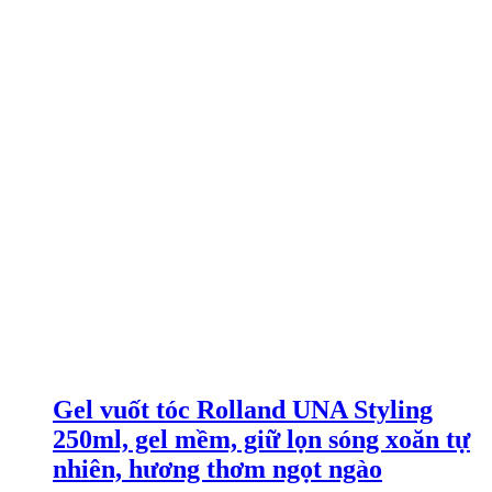
là:
tại
595.000 ₫.
là:
549.000 ₫.
Gel vuốt tóc Rolland UNA Styling
250ml, gel mềm, giữ lọn sóng xoăn tự
nhiên, hương thơm ngọt ngào