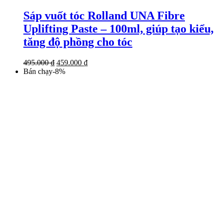
Sáp vuốt tóc Rolland UNA Fibre
Uplifting Paste – 100ml, giúp tạo kiểu,
tăng độ phồng cho tóc
Giá
Giá
495.000
₫
459.000
₫
gốc
hiện
Bán chạy
-
8
%
là:
tại
495.000 ₫.
là:
459.000 ₫.