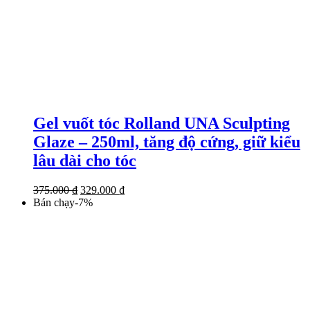
Gel vuốt tóc Rolland UNA Sculpting
Glaze – 250ml, tăng độ cứng, giữ kiểu
lâu dài cho tóc
Giá
Giá
375.000
₫
329.000
₫
gốc
hiện
Bán chạy
-
7
%
là:
tại
375.000 ₫.
là:
329.000 ₫.