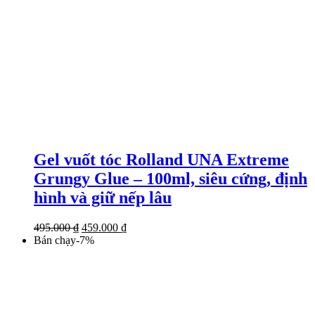
Gel vuốt tóc Rolland UNA Extreme
Grungy Glue – 100ml, siêu cứng, định
hình và giữ nếp lâu
Giá
Giá
495.000
₫
459.000
₫
gốc
hiện
Bán chạy
-
7
%
là:
tại
495.000 ₫.
là:
459.000 ₫.