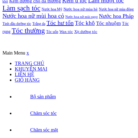
Kem ủ tóc
Làm mượt tóc
Kem dưỡng cho da thường
khô
Làm sạch tóc
Nước hoa Mỹ
Nước hoa nữ mùa hè
Nước hoa nữ mùa đông
Nước hoa nữ mùi hoa cỏ
Nước hoa Pháp
Nước hoa nữ mùi ngọt
Tóc hư tổn
Tóc khô
Tóc nhuộm
Tóc
Tinh dầu dưỡng tóc
Trắng da
Tóc thường
rụng
Xịt dưỡng tóc
Tóc uốn
Wax tóc
Copyrights © Oađẹp. All Rights Reserved. Designed by
Oadep.com
Main Menu
x
TRANG CHỦ
KHUYẾN MẠI
LIÊN HỆ
GIỎ HÀNG
Bộ sản phẩm
Chăm sóc tóc
Chăm sóc mặt