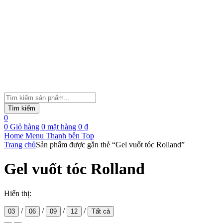
Tìm
kiếm
Tìm kiếm
sản
0
phẩm
0
Giỏ hàng
0
mặt hàng
0
₫
Home
Menu
Thanh bên
Top
Trang chủ
Sản phẩm được gắn thẻ “Gel vuốt tóc Rolland”
Gel vuốt tóc Rolland
Hiển thị:
/
/
/
/
03
06
09
12
Tất cả