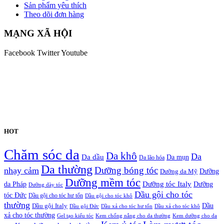
Sản phẩm yêu thích
Theo dõi đơn hàng
MẠNG XÃ HỘI
Facebook
Twitter
Youtube
HOT
Chăm sóc da
Da khô
Da
Da dầu
Da mụn
Da lão hóa
Da thường
nhạy cảm
Dưỡng bóng tóc
Dưỡng da Mỹ
Dưỡng
Dưỡng mềm tóc
Dưỡng tóc Italy
da Pháp
Dưỡng
Dưỡng dày tóc
Dầu gội cho tóc
tóc Đức
Dầu gội cho tóc hư tổn
Dầu gội cho tóc khô
thường
Dầu gội Italy
Dầu
Dầu gội Đức
Dầu xả cho tóc hư tổn
Dầu xả cho tóc khô
xả cho tóc thường
Gel tạo kiểu tóc
Kem chống nắng cho da thường
Kem dưỡng cho da