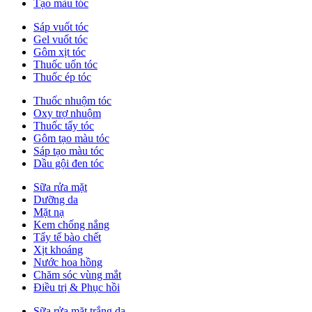
Tạo màu tóc
Sáp vuốt tóc
Gel vuốt tóc
Gôm xịt tóc
Thuốc uốn tóc
Thuốc ép tóc
Thuốc nhuộm tóc
Oxy trợ nhuộm
Thuốc tẩy tóc
Gôm tạo màu tóc
Sáp tạo màu tóc
Dầu gội đen tóc
Sữa rửa mặt
Dưỡng da
Mặt nạ
Kem chống nắng
Tẩy tế bào chết
Xịt khoáng
Nước hoa hồng
Chăm sóc vùng mắt
Điều trị & Phục hồi
Sữa rửa mặt trắng da