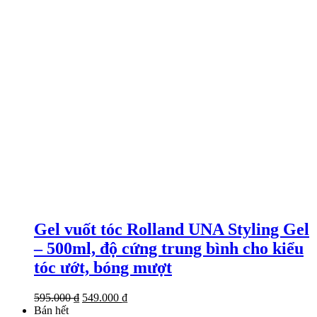
Gel vuốt tóc Rolland UNA Styling Gel
– 500ml, độ cứng trung bình cho kiểu
tóc ướt, bóng mượt
Giá
Giá
595.000
₫
549.000
₫
gốc
hiện
Bán hết