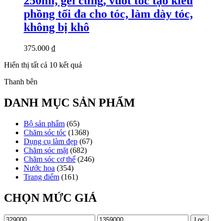
250ml, gel cứng, vuốt tóc tạo kiểu
phồng tối đa cho tóc, làm dày tóc,
không bị khô
375.000
₫
Đã
Hiển thị tất cả 10 kết quả
sắp
Thanh bên
xếp
theo
mới
DANH MỤC SẢN PHẨM
nhất
Bộ sản phẩm
(65)
Chăm sóc tóc
(1368)
Dụng cụ làm đẹp
(67)
Chăm sóc mặt
(682)
Chăm sóc cơ thể
(246)
Nước hoa
(354)
Trang điểm
(161)
CHỌN MỨC GIÁ
Giá
Giá
Lọc