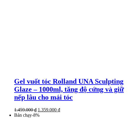
Gel vuốt tóc Rolland UNA Sculpting
Glaze – 1000ml, tăng độ cứng và giữ
nếp lâu cho mái tóc
Giá
Giá
1.459.000
₫
1.359.000
₫
gốc
hiện
Bán chạy
-
8
%
là:
tại
1.459.000 ₫.
là:
1.359.000 ₫.