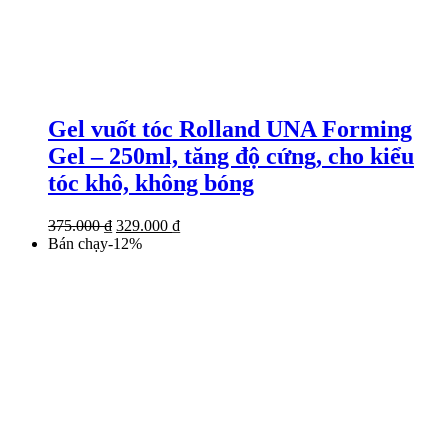
Gel vuốt tóc Rolland UNA Forming
Gel – 250ml, tăng độ cứng, cho kiểu
tóc khô, không bóng
Giá
Giá
375.000
₫
329.000
₫
gốc
hiện
Bán chạy
-
12
%
là:
tại
375.000 ₫.
là:
329.000 ₫.