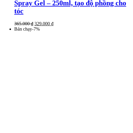
Spray Gel – 250ml, tạo độ phồng cho
tóc
Giá
Giá
365.000
₫
329.000
₫
gốc
hiện
Bán chạy
-
7
%
là:
tại
365.000 ₫.
là:
329.000 ₫.