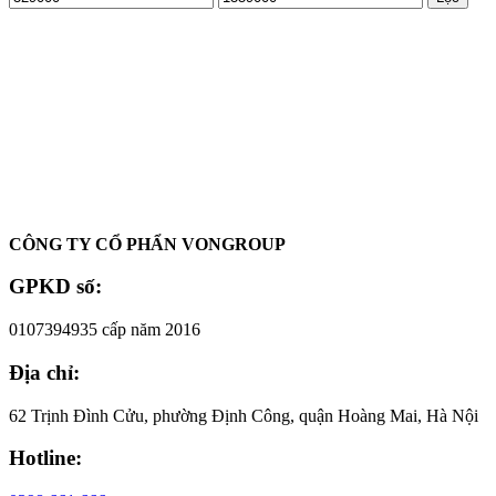
tối
tối
thiểu
đa
Oadep.com – Nhà cung cấp các sản phẩm làm đẹp chính hãng.
CÔNG TY CỔ PHẨN VONGROUP
GPKD số:
0107394935 cấp năm 2016
Địa chỉ:
62 Trịnh Đình Cửu, phường Định Công, quận Hoàng Mai, Hà Nội
Hotline: