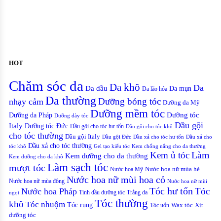
HOT
Chăm sóc da
Da khô
Da
Da dầu
Da mụn
Da lão hóa
Da thường
nhạy cảm
Dưỡng bóng tóc
Dưỡng da Mỹ
Dưỡng mềm tóc
Dưỡng tóc
Dưỡng da Pháp
Dưỡng dày tóc
Dầu gội
Italy
Dưỡng tóc Đức
Dầu gội cho tóc hư tổn
Dầu gội cho tóc khô
cho tóc thường
Dầu gội Italy
Dầu gội Đức
Dầu xả cho tóc hư tổn
Dầu xả cho
Dầu xả cho tóc thường
Gel tạo kiểu tóc
Kem chống nắng cho da thường
tóc khô
Kem ủ tóc
Làm
Kem dưỡng cho da thường
Kem dưỡng cho da khô
Làm sạch tóc
mượt tóc
Nước hoa Mỹ
Nước hoa nữ mùa hè
Nước hoa nữ mùi hoa cỏ
Nước hoa nữ mùa đông
Nước hoa nữ mùi
Tóc hư tổn
Tóc
Nước hoa Pháp
Tinh dầu dưỡng tóc
Trắng da
ngọt
Tóc thường
khô
Tóc nhuộm
Tóc rụng
Xịt
Tóc uốn
Wax tóc
dưỡng tóc