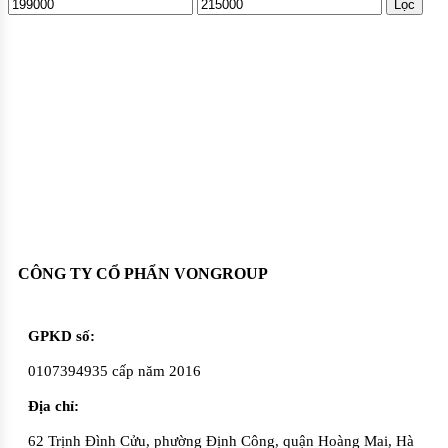
Lọc
Oadep.com – Nhà cung cấp các sản phẩm làm đẹp chính hãng.
CÔNG TY CỔ PHẨN VONGROUP
GPKD số:
0107394935 cấp năm 2016
Địa chỉ:
62 Trịnh Đình Cửu, phường Định Công, quận Hoàng Mai, Hà