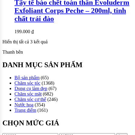
Tẩy tế bào chết toàn thân Evoluderm
Exfoliant Corps Peche – 200ml, tinh
chất trái đào
199.000
₫
Hiển thị tất cả 3 kết quả
Thanh bên
DANH MỤC SẢN PHẨM
Bộ sản phẩm
(65)
Chăm sóc tóc
(1368)
Dụng cụ làm đẹp
(67)
Chăm sóc mặt
(682)
Chăm sóc cơ thể
(246)
Nước hoa
(354)
Trang điểm
(161)
CHỌN MỨC GIÁ