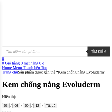
TÌM KIẾM
0
0
Giỏ hàng
0
mặt hàng
0
₫
Home
Menu
Thanh bên
Top
Trang chủ
Sản phẩm được gắn thẻ “Kem chống nắng Evoluderm”
Kem chống nắng Evoluderm
Hiển thị:
/
/
/
/
03
06
09
12
Tất cả