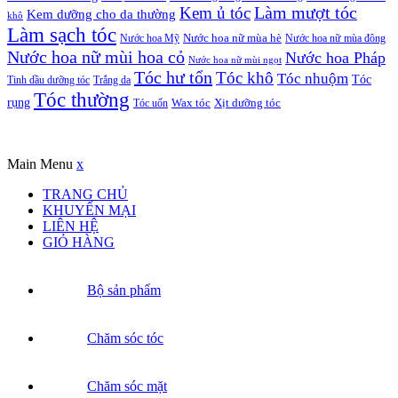
Kem ủ tóc
Làm mượt tóc
Kem dưỡng cho da thường
khô
Làm sạch tóc
Nước hoa Mỹ
Nước hoa nữ mùa hè
Nước hoa nữ mùa đông
Nước hoa nữ mùi hoa cỏ
Nước hoa Pháp
Nước hoa nữ mùi ngọt
Tóc hư tổn
Tóc khô
Tóc nhuộm
Tóc
Tinh dầu dưỡng tóc
Trắng da
Tóc thường
rụng
Xịt dưỡng tóc
Tóc uốn
Wax tóc
Copyrights © Oađẹp. All Rights Reserved. Designed by
Oadep.com
Main Menu
x
TRANG CHỦ
KHUYẾN MẠI
LIÊN HỆ
GIỎ HÀNG
Bộ sản phẩm
Chăm sóc tóc
Chăm sóc mặt