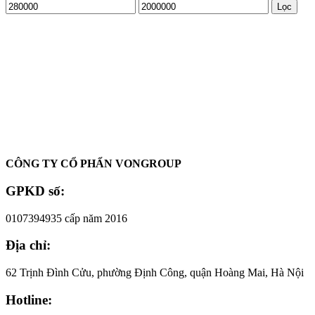
Giá
Giá
Lọc
tối
tối
thiểu
đa
Oadep.com – Nhà cung cấp các sản phẩm làm đẹp chính hãng.
CÔNG TY CỔ PHẨN VONGROUP
GPKD số:
0107394935 cấp năm 2016
Địa chỉ:
62 Trịnh Đình Cửu, phường Định Công, quận Hoàng Mai, Hà Nội
Hotline: