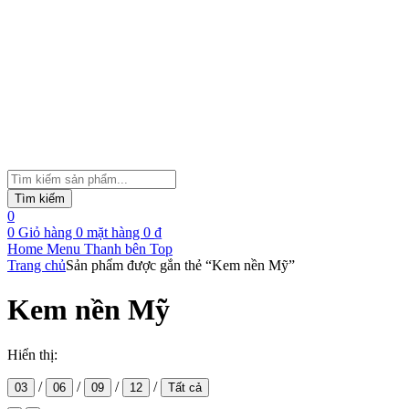
Tìm
kiếm
Tìm kiếm
sản
0
phẩm
0
Giỏ hàng
0
mặt hàng
0
₫
Home
Menu
Thanh bên
Top
Trang chủ
Sản phẩm được gắn thẻ “Kem nền Mỹ”
Kem nền Mỹ
Hiển thị:
/
/
/
/
03
06
09
12
Tất cả