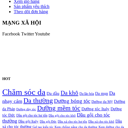
Xem giỏ hàng
Sản phẩm yêu thích
Theo dõi đơn hàng
MẠNG XÃ HỘI
Facebook
Twitter
Youtube
HOT
Chăm sóc da
Da khô
Da
Da dầu
Da mụn
Da lão hóa
Da thường
nhạy cảm
Dưỡng bóng tóc
Dưỡng da Mỹ
Dưỡng
Dưỡng mềm tóc
Dưỡng tóc Italy
da Pháp
Dưỡng
Dưỡng dày tóc
Dầu gội cho tóc
tóc Đức
Dầu gội cho tóc hư tổn
Dầu gội cho tóc khô
thường
Dầu gội Italy
Dầu
Dầu gội Đức
Dầu xả cho tóc hư tổn
Dầu xả cho tóc khô
xả cho tóc thường
Gel tạo kiểu tóc
Kem chống nắng cho da thường
Kem dưỡng cho da