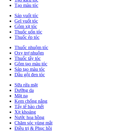
Tạo màu tóc
Sáp vuốt tóc
Gel vuốt tóc
Gôm xịt tóc
Thuốc uốn tóc
Thuốc ép tóc
Thuốc nhuộm tóc
Oxy trợ nhuộm
Thuốc tẩy tóc
Gôm tạo màu tóc
Sáp tạo màu tóc
Dầu gội đen tóc
Sữa rửa mặt
Dưỡng da
Mặt nạ
Kem chống nắng
Tẩy tế bào chết
Xịt khoáng
Nước hoa hồng
Chăm sóc vùng mắt
Điều trị & Phục hồi