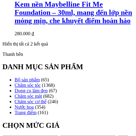
Kem nền Maybelline Fit Me
Foundation – 30ml, mang đến lớp nền
mỏng mịn, che khuyết điểm hoàn hảo
280.000
₫
Đã
Hiển thị tất cả 2 kết quả
sắp
Thanh bên
xếp
theo
mới
DANH MỤC SẢN PHẨM
nhất
Bộ sản phẩm
(65)
Chăm sóc tóc
(1368)
Dụng cụ làm đẹp
(67)
Chăm sóc mặt
(682)
Chăm sóc cơ thể
(246)
Nước hoa
(354)
Trang điểm
(161)
CHỌN MỨC GIÁ