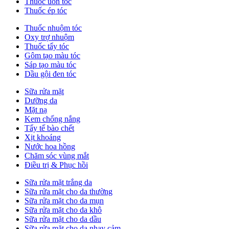
Thuốc uốn tóc
Thuốc ép tóc
Thuốc nhuộm tóc
Oxy trợ nhuộm
Thuốc tẩy tóc
Gôm tạo màu tóc
Sáp tạo màu tóc
Dầu gội đen tóc
Sữa rửa mặt
Dưỡng da
Mặt nạ
Kem chống nắng
Tẩy tế bào chết
Xịt khoáng
Nước hoa hồng
Chăm sóc vùng mắt
Điều trị & Phục hồi
Sữa rửa mặt trắng da
Sữa rửa mặt cho da thường
Sữa rửa mặt cho da mụn
Sữa rửa mặt cho da khô
Sữa rửa mặt cho da dầu
Sữa rửa mặt cho da nhạy cảm