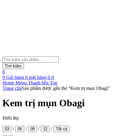
Tìm
kiếm
Tìm kiếm
sản
0
phẩm
0
Giỏ hàng
0
mặt hàng
0
₫
Home
Menu
Thanh bên
Top
Trang chủ
Sản phẩm được gắn thẻ “Kem trị mụn Obagi”
Kem trị mụn Obagi
Hiển thị:
/
/
/
/
03
06
09
12
Tất cả