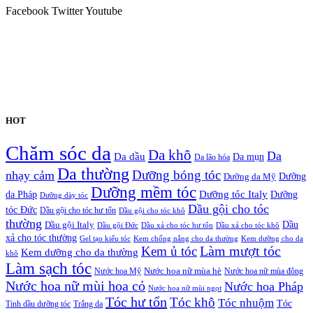
Facebook
Twitter
Youtube
HOT
Chăm sóc da
Da khô
Da
Da dầu
Da mụn
Da lão hóa
Da thường
nhạy cảm
Dưỡng bóng tóc
Dưỡng da Mỹ
Dưỡng
Dưỡng mềm tóc
Dưỡng tóc Italy
da Pháp
Dưỡng
Dưỡng dày tóc
Dầu gội cho tóc
tóc Đức
Dầu gội cho tóc hư tổn
Dầu gội cho tóc khô
thường
Dầu gội Italy
Dầu
Dầu gội Đức
Dầu xả cho tóc hư tổn
Dầu xả cho tóc khô
xả cho tóc thường
Gel tạo kiểu tóc
Kem chống nắng cho da thường
Kem dưỡng cho da
Kem ủ tóc
Làm mượt tóc
Kem dưỡng cho da thường
khô
Làm sạch tóc
Nước hoa Mỹ
Nước hoa nữ mùa hè
Nước hoa nữ mùa đông
Nước hoa nữ mùi hoa cỏ
Nước hoa Pháp
Nước hoa nữ mùi ngọt
Tóc hư tổn
Tóc khô
Tóc nhuộm
Tóc
Tinh dầu dưỡng tóc
Trắng da