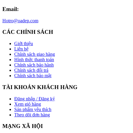
Email:
Hotro@oadep.com
CÁC CHÍNH SÁCH
Giới thiệu
Liên hệ
Chính sách giao hàng
Hình thức thanh toán
Chính sách bảo hành
Chính sách đổi trả
Chính sách bảo mật
TÀI KHOẢN KHÁCH HÀNG
Đăng nhập / Đăng ký
Xem giỏ hàng
Sản phẩm yêu thích
Theo dõi đơn hàng
MẠNG XÃ HỘI