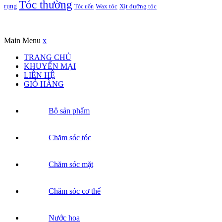
Tóc thường
rụng
Xịt dưỡng tóc
Tóc uốn
Wax tóc
Copyrights © Oađẹp. All Rights Reserved. Designed by
Oadep.com
Main Menu
x
TRANG CHỦ
KHUYẾN MẠI
LIÊN HỆ
GIỎ HÀNG
Bộ sản phẩm
Chăm sóc tóc
Chăm sóc mặt
Chăm sóc cơ thể
Nước hoa