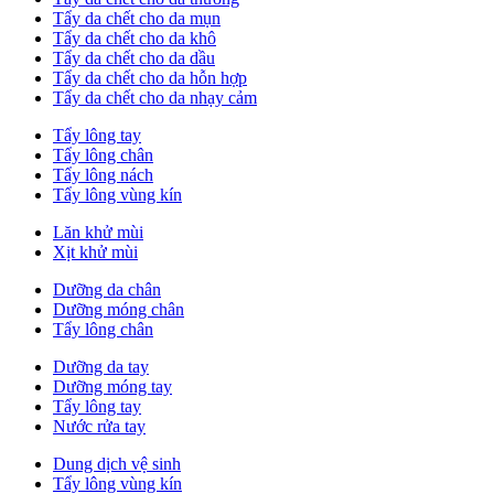
Tẩy da chết cho da mụn
Tẩy da chết cho da khô
Tẩy da chết cho da dầu
Tẩy da chết cho da hỗn hợp
Tẩy da chết cho da nhạy cảm
Tẩy lông tay
Tẩy lông chân
Tẩy lông nách
Tẩy lông vùng kín
Lăn khử mùi
Xịt khử mùi
Dưỡng da chân
Dưỡng móng chân
Tẩy lông chân
Dưỡng da tay
Dưỡng móng tay
Tẩy lông tay
Nước rửa tay
Dung dịch vệ sinh
Tẩy lông vùng kín