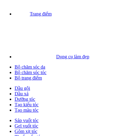
Trang điểm
Dụng cụ làm đẹp
Bộ chăm sóc da
Bộ chăm sóc tóc
Bộ trang điểm
Dầu gội
Dầu xả
Dưỡng tóc
Tạo kiểu tóc
Tạo màu tóc
Sáp vuốt tóc
Gel vuốt tóc
Gôm xịt tóc