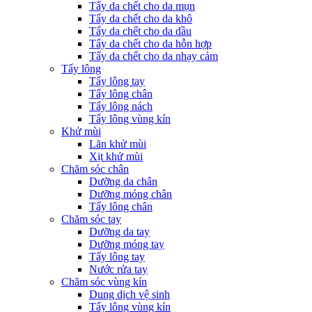
Tẩy da chết cho da mụn
Tẩy da chết cho da khô
Tẩy da chết cho da dầu
Tẩy da chết cho da hỗn hợp
Tẩy da chết cho da nhạy cảm
Tẩy lông
Tẩy lông tay
Tẩy lông chân
Tẩy lông nách
Tẩy lông vùng kín
Khử mùi
Lăn khử mùi
Xịt khử mùi
Chăm sóc chân
Dưỡng da chân
Dưỡng móng chân
Tẩy lông chân
Chăm sóc tay
Dưỡng da tay
Dưỡng móng tay
Tẩy lông tay
Nước rửa tay
Chăm sóc vùng kín
Dung dịch vệ sinh
Tẩy lông vùng kín