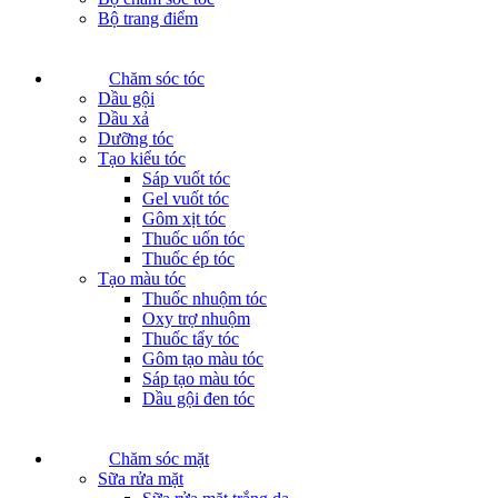
Bộ trang điểm
Chăm sóc tóc
Dầu gội
Dầu xả
Dưỡng tóc
Tạo kiểu tóc
Sáp vuốt tóc
Gel vuốt tóc
Gôm xịt tóc
Thuốc uốn tóc
Thuốc ép tóc
Tạo màu tóc
Thuốc nhuộm tóc
Oxy trợ nhuộm
Thuốc tẩy tóc
Gôm tạo màu tóc
Sáp tạo màu tóc
Dầu gội đen tóc
Chăm sóc mặt
Sữa rửa mặt