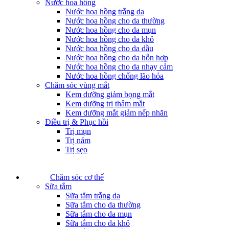
Nước hoa hồng
Nước hoa hồng trắng da
Nước hoa hồng cho da thường
Nước hoa hồng cho da mụn
Nước hoa hồng cho da khô
Nước hoa hồng cho da dầu
Nước hoa hồng cho da hỗn hợp
Nước hoa hồng cho da nhạy cảm
Nước hoa hồng chống lão hóa
Chăm sóc vùng mắt
Kem dưỡng giảm bọng mắt
Kem dưỡng trị thâm mắt
Kem dưỡng mắt giảm nếp nhăn
Điều trị & Phục hồi
Trị mụn
Trị nám
Trị sẹo
Chăm sóc cơ thể
Sữa tắm
Sữa tắm trắng da
Sữa tắm cho da thường
Sữa tắm cho da mụn
Sữa tắm cho da khô