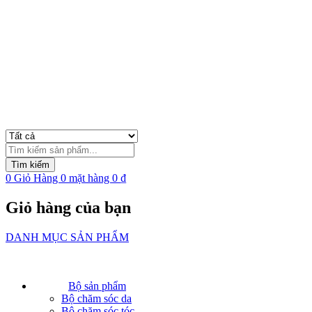
Tìm
kiếm
Tìm kiếm
sản
0
Giỏ Hàng
0
mặt hàng
0
₫
phẩm
Giỏ hàng của bạn
DANH MỤC SẢN PHẨM
Bộ sản phẩm
Bộ chăm sóc da
Bộ chăm sóc tóc