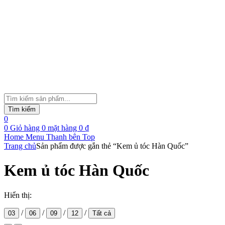
Tìm
kiếm
Tìm kiếm
sản
0
phẩm
0
Giỏ hàng
0
mặt hàng
0
₫
Home
Menu
Thanh bên
Top
Trang chủ
Sản phẩm được gắn thẻ “Kem ủ tóc Hàn Quốc”
Kem ủ tóc Hàn Quốc
Hiển thị:
/
/
/
/
03
06
09
12
Tất cả