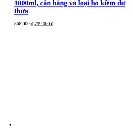
1000ml, cân bằng và loại bỏ kiềm dư
thừa
Giá
Giá
868.000
₫
799.000
₫
gốc
hiện
là:
tại
868.000 ₫.
là:
799.000 ₫.