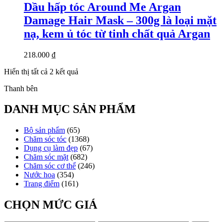
Dầu hấp tóc Around Me Argan
Damage Hair Mask – 300g là loại mặt
nạ, kem ủ tóc từ tinh chất quả Argan
218.000
₫
Đã
Hiển thị tất cả 2 kết quả
sắp
Thanh bên
xếp
theo
mới
DANH MỤC SẢN PHẨM
nhất
Bộ sản phẩm
(65)
Chăm sóc tóc
(1368)
Dụng cụ làm đẹp
(67)
Chăm sóc mặt
(682)
Chăm sóc cơ thể
(246)
Nước hoa
(354)
Trang điểm
(161)
CHỌN MỨC GIÁ