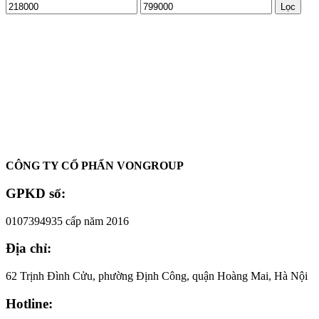
Giá
Giá
Lọc
tối
tối
thiểu
đa
Oadep.com – Nhà cung cấp các sản phẩm làm đẹp chính hãng.
CÔNG TY CỔ PHẨN VONGROUP
GPKD số:
0107394935 cấp năm 2016
Địa chỉ:
62 Trịnh Đình Cửu, phường Định Công, quận Hoàng Mai, Hà Nội
Hotline: