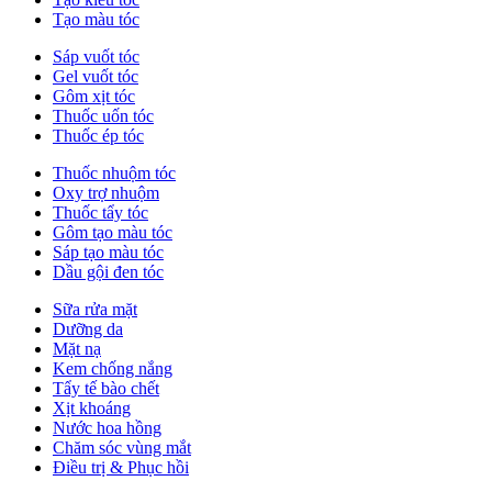
Tạo màu tóc
Sáp vuốt tóc
Gel vuốt tóc
Gôm xịt tóc
Thuốc uốn tóc
Thuốc ép tóc
Thuốc nhuộm tóc
Oxy trợ nhuộm
Thuốc tẩy tóc
Gôm tạo màu tóc
Sáp tạo màu tóc
Dầu gội đen tóc
Sữa rửa mặt
Dưỡng da
Mặt nạ
Kem chống nắng
Tẩy tế bào chết
Xịt khoáng
Nước hoa hồng
Chăm sóc vùng mắt
Điều trị & Phục hồi