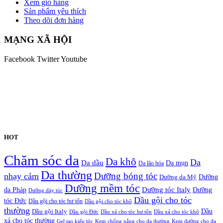
Xem giỏ hàng
Sản phẩm yêu thích
Theo dõi đơn hàng
MẠNG XÃ HỘI
Facebook
Twitter
Youtube
HOT
Chăm sóc da
Da khô
Da
Da dầu
Da mụn
Da lão hóa
Da thường
nhạy cảm
Dưỡng bóng tóc
Dưỡng da Mỹ
Dưỡng
Dưỡng mềm tóc
Dưỡng tóc Italy
da Pháp
Dưỡng
Dưỡng dày tóc
Dầu gội cho tóc
tóc Đức
Dầu gội cho tóc hư tổn
Dầu gội cho tóc khô
thường
Dầu gội Italy
Dầu
Dầu gội Đức
Dầu xả cho tóc hư tổn
Dầu xả cho tóc khô
xả cho tóc thường
Gel tạo kiểu tóc
Kem chống nắng cho da thường
Kem dưỡng cho da