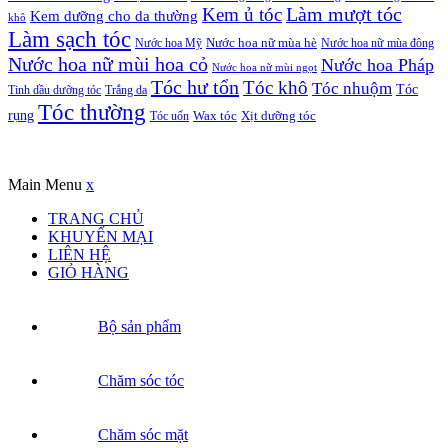
Kem ủ tóc
Làm mượt tóc
Kem dưỡng cho da thường
khô
Làm sạch tóc
Nước hoa Mỹ
Nước hoa nữ mùa hè
Nước hoa nữ mùa đông
Nước hoa nữ mùi hoa cỏ
Nước hoa Pháp
Nước hoa nữ mùi ngọt
Tóc hư tổn
Tóc khô
Tóc nhuộm
Tóc
Tinh dầu dưỡng tóc
Trắng da
Tóc thường
rụng
Xịt dưỡng tóc
Tóc uốn
Wax tóc
Copyrights © Oađẹp. All Rights Reserved. Designed by
Oadep.com
Main Menu
x
TRANG CHỦ
KHUYẾN MẠI
LIÊN HỆ
GIỎ HÀNG
Bộ sản phẩm
Chăm sóc tóc
Chăm sóc mặt