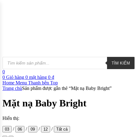
TÌM KIẾM
0
0
Giỏ hàng
0
mặt hàng
0
₫
Home
Menu
Thanh bên
Top
Trang chủ
Sản phẩm được gắn thẻ “Mặt nạ Baby Bright”
Mặt nạ Baby Bright
Hiển thị:
/
/
/
/
03
06
09
12
Tất cả