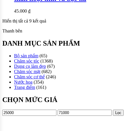
45.000
₫
Hiển thị tất cả 9 kết quả
Thanh bên
DANH MỤC SẢN PHẨM
Bộ sản phẩm
(65)
Chăm sóc tóc
(1368)
Dụng cụ làm đẹp
(67)
Chăm sóc mặt
(682)
Chăm sóc cơ thể
(246)
Nước hoa
(354)
Trang điểm
(161)
CHỌN MỨC GIÁ
Lọc