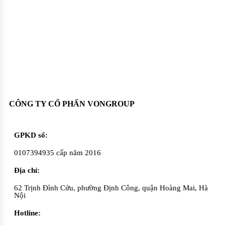
Oadep.com – Nhà cung cấp các sản phẩm làm đẹp chính hãng.
CÔNG TY CỔ PHẨN VONGROUP
GPKD số:
0107394935 cấp năm 2016
Địa chỉ:
62 Trịnh Đình Cửu, phường Định Công, quận Hoàng Mai, Hà
Nội
Hotline: