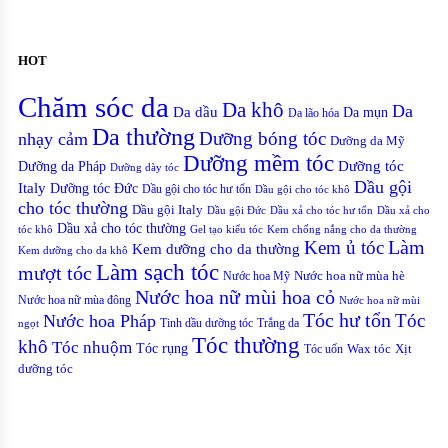
HOT
Chăm sóc da
Da khô
Da
Da dầu
Da mụn
Da lão hóa
Da thường
nhạy cảm
Dưỡng bóng tóc
Dưỡng da Mỹ
Dưỡng mềm tóc
Dưỡng tóc
Dưỡng da Pháp
Dưỡng dày tóc
Dầu gội
Italy
Dưỡng tóc Đức
Dầu gội cho tóc hư tổn
Dầu gội cho tóc khô
cho tóc thường
Dầu gội Italy
Dầu gội Đức
Dầu xả cho tóc hư tổn
Dầu xả cho
Dầu xả cho tóc thường
Gel tạo kiểu tóc
Kem chống nắng cho da thường
tóc khô
Kem ủ tóc
Làm
Kem dưỡng cho da thường
Kem dưỡng cho da khô
Làm sạch tóc
mượt tóc
Nước hoa Mỹ
Nước hoa nữ mùa hè
Nước hoa nữ mùi hoa cỏ
Nước hoa nữ mùa đông
Nước hoa nữ mùi
Tóc hư tổn
Tóc
Nước hoa Pháp
Tinh dầu dưỡng tóc
Trắng da
ngọt
Tóc thường
khô
Tóc nhuộm
Tóc rụng
Xịt
Tóc uốn
Wax tóc
dưỡng tóc
Copyrights © Oađẹp. All Rights Reserved. Designed by
Oadep.com