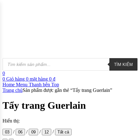
TÌM KIẾM
0
0
Giỏ hàng
0
mặt hàng
0
₫
Home
Menu
Thanh bên
Top
Trang chủ
Sản phẩm được gắn thẻ “Tẩy trang Guerlain”
Tẩy trang Guerlain
Hiển thị:
/
/
/
/
03
06
09
12
Tất cả