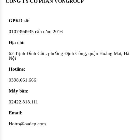
CÔNG TY CỔ PHẨN VONGROUP
GPKD số:
0107394935 cấp năm 2016
Địa chỉ:
62 Trịnh Đình Cửu, phường Định Công, quận Hoàng Mai, Hà
Nội
Hotline:
0398.661.666
Máy bàn:
02422.818.111
Email:
Hotro@oadep.com