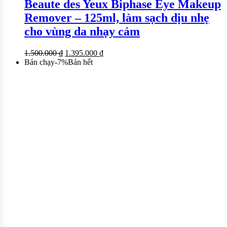
Beaute des Yeux Biphase Eye Makeup
Remover – 125ml, làm sạch dịu nhẹ
cho vùng da nhạy cảm
1.500.000
₫
1.395.000
₫
Bán chạy
-
7
%
Bán hết