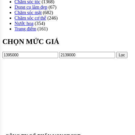
Chăm sóc tóc
(1368)
Dụng cụ làm đẹp
(67)
Chăm sóc mặt
(682)
Chăm sóc cơ thể
(246)
Nước hoa
(354)
Trang điểm
(161)
CHỌN MỨC GIÁ
Lọc
Oadep.com – Nhà cung cấp các sản phẩm làm đẹp chính hãng.