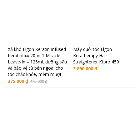
Xả khô Elgon Keratin Infused
Máy duỗi tóc Elgon
Keratinfixx 20-in-1 Miracle
Keratherapy Hair
Leave-In – 125ml, dưỡng sâu
Straightener Ktpro 450
và bảo vệ từ bên ngoài cho
3.890.000
₫
tóc chắc khỏe, mềm mượt.
Giá
Giá
375.000
₫
472.000
₫
gốc
hiện
là:
tại
472.000 ₫.
là:
375.000 ₫.