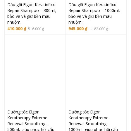
Dầu gội Elgon Keratinfixx
Dầu gội Elgon Keratinfixx
Repair Shampoo – 300ml,
Repair Shampoo – 1000ml,
bảo vệ và giữ bền màu
bảo vệ và giữ bền màu
nhuộm.
nhuộm.
Giá
Giá
Giá
Giá
410.000
₫
945.000
₫
516.000
₫
1.182.000
₫
gốc
hiện
gốc
hiện
là:
tại
là:
tại
516.000 ₫.
là:
1.182.000 ₫.
là:
410.000 ₫.
945.000 ₫.
Dưỡng tóc Elgon
Dưỡng tóc Elgon
Keratherapy Extreme
Keratherapy Extreme
Renewal Smoothing –
Renewal Smoothing –
500ml, giúp phục hồi cấu
1000ml, giúp phục hồi cấu