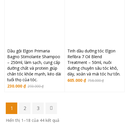
Dầu gội Elgon Primaria
Tinh dầu dưỡng tóc Elgon
Bagno Stimolante Shampoo
Refibra 7 Oil Blend
– 250ml, làm sạch, cung cấp
Treatment – 50ml, nuôi
dưỡng chất và protein giúp
dưỡng chuyên sâu tóc khô,
chân tóc khỏe mạnh, kéo dài
dày, xoăn và mái tóc hư tổn.
tuổi thọ của tóc.
Giá
Giá
605.000
₫
758.000
₫
Giá
Giá
230.000
₫
293.000
₫
gốc
hiện
gốc
hiện
là:
tại
là:
tại
758.000 ₫.
là:
293.000 ₫.
là:
605.000 ₫.
1
2
3
230.000 ₫.
Đã
Hiển thị 1–18 của 44 kết quả
sắp