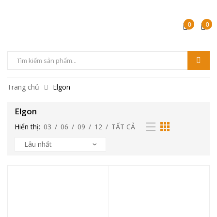
0
0
Tìm
kiếm
Trang chủ
Elgon
sản
phẩm
Elgon
Hiển thị:
03
/
06
/
09
/
12
/
TẤT CẢ