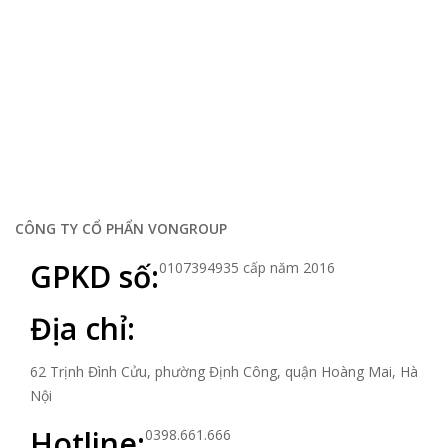
xếp
theo
mới
nhất
Oadep.com – Nhà cung cấp các sản phẩm làm đẹp chính hãng.
CÔNG TY CỔ PHẨN VONGROUP
GPKD số:
0107394935 cấp năm 2016
Địa chỉ:
62 Trịnh Đình Cửu, phường Định Công, quận Hoàng Mai, Hà
Nội
Hotline:
0398.661.666