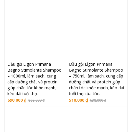
1.552.000 ₫.
là:
1.240.000 ₫.
Dầu gội Elgon Primaria
Dầu gội Elgon Primaria
Bagno Stimolante Shampoo
Bagno Stimolante Shampoo
– 1000ml, làm sạch, cung
– 750ml, làm sạch, cung cấp
cấp dưỡng chất và protein
dưỡng chất và protein giúp
giúp chân tóc khỏe mạnh,
chân tóc khỏe mạnh, kéo dài
kéo dài tuổi thọ.
tuổi thọ của tóc.
Giá
Giá
Giá
Giá
690.000
₫
510.000
₫
868.000
₫
638.000
₫
gốc
hiện
gốc
hiện
là:
tại
là:
tại
868.000 ₫.
là:
638.000 ₫.
là:
690.000 ₫.
510.000 ₫.