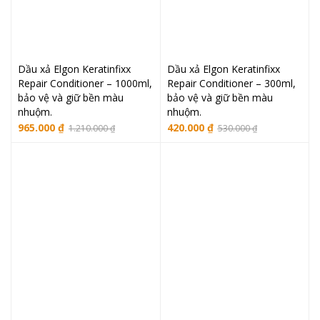
Dầu xả Elgon Keratinfixx
Dầu xả Elgon Keratinfixx
Repair Conditioner – 1000ml,
Repair Conditioner – 300ml,
bảo vệ và giữ bền màu
bảo vệ và giữ bền màu
nhuộm.
nhuộm.
Giá
Giá
Giá
Giá
965.000
₫
420.000
₫
1.210.000
₫
530.000
₫
gốc
hiện
gốc
hiện
là:
tại
là:
tại
1.210.000 ₫.
là:
530.000 ₫.
là:
965.000 ₫.
420.000 ₫.