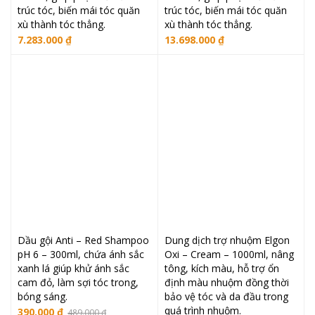
trúc tóc, biến mái tóc quăn
trúc tóc, biến mái tóc quăn
xù thành tóc thẳng.
xù thành tóc thẳng.
7.283.000
₫
13.698.000
₫
Dầu gội Anti – Red Shampoo
Dung dịch trợ nhuộm Elgon
pH 6 – 300ml, chứa ánh sắc
Oxi – Cream – 1000ml, nâng
xanh lá giúp khử ánh sắc
tông, kích màu, hỗ trợ ổn
cam đỏ, làm sợi tóc trong,
định màu nhuộm đồng thời
bóng sáng.
bảo vệ tóc và da đầu trong
quá trình nhuộm.
Giá
Giá
390.000
₫
489.000
₫