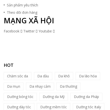
Sản phẩm yêu thích
Theo dõi đơn hàng
MẠNG XÃ HỘI
Facebook
Twitter
Youtube
HOT
Chăm sóc da
Da dầu
Da khô
Da lão hóa
Da mụn
Da nhạy cảm
Da thường
Dưỡng bóng tóc
Dưỡng da Mỹ
Dưỡng da Pháp
Dưỡng dày tóc
Dưỡng mềm tóc
Dưỡng tóc Italy