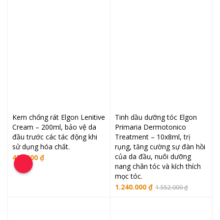
Kem chống rát Elgon Lenitive
Tinh dầu dưỡng tóc Elgon
Cream – 200ml, bảo vệ da
Primaria Dermotonico
đầu trước các tác động khi
Treatment – 10x8ml, trị
sử dụng hóa chất.
rụng, tăng cường sự đàn hồi
của da đầu, nuôi dưỡng
420.000
₫
nang chân tóc và kích thích
mọc tóc.
Giá
Giá
1.240.000
₫
1.552.000
₫
gốc
hiện
là:
tại