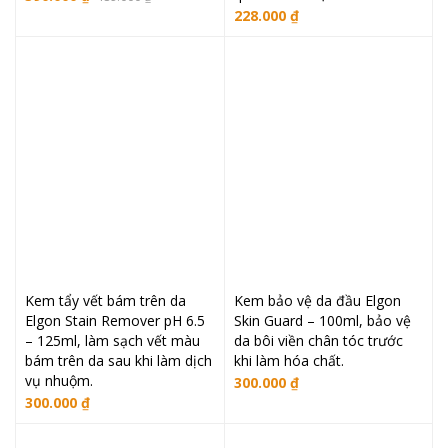
228.000
₫
gốc
hiện
là:
tại
489.000 ₫.
là:
390.000 ₫.
Kem tẩy vết bám trên da
Kem bảo vệ da đầu Elgon
Elgon Stain Remover pH 6.5
Skin Guard – 100ml, bảo vệ
– 125ml, làm sạch vết màu
da bôi viền chân tóc trước
bám trên da sau khi làm dịch
khi làm hóa chất.
vụ nhuộm.
300.000
₫
300.000
₫