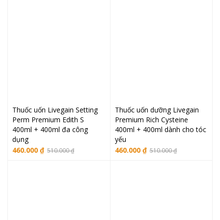
540.000 ₫.
là:
359.000 ₫.
490.000 ₫.
Thuốc uốn Livegain Setting
Thuốc uốn dưỡng Livegain
Perm Premium Edith S
Premium Rich Cysteine
400ml + 400ml đa công
400ml + 400ml dành cho tóc
dụng
yếu
Giá
Giá
Giá
Giá
460.000
₫
460.000
₫
510.000
₫
510.000
₫
gốc
hiện
gốc
hiện
là:
tại
là:
tại
510.000 ₫.
là:
510.000 ₫.
là:
460.000 ₫.
460.000 ₫.