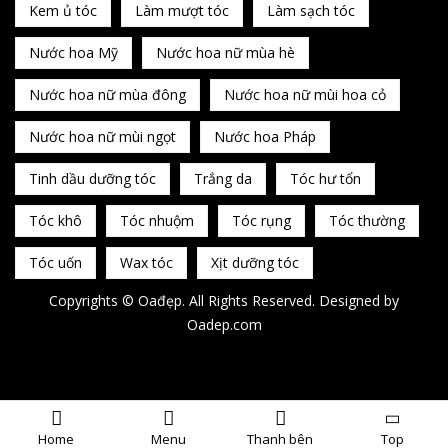
Kem ủ tóc
Làm mượt tóc
Làm sạch tóc
Nước hoa Mỹ
Nước hoa nữ mùa hè
Nước hoa nữ mùa đông
Nước hoa nữ mùi hoa cỏ
Nước hoa nữ mùi ngọt
Nước hoa Pháp
Tinh dầu dưỡng tóc
Trắng da
Tóc hư tổn
Tóc khô
Tóc nhuộm
Tóc rụng
Tóc thường
Tóc uốn
Wax tóc
Xịt dưỡng tóc
Copyrights © Oađẹp. All Rights Reserved. Designed by
Oadep.com
Home
Menu
Thanh bên
Top