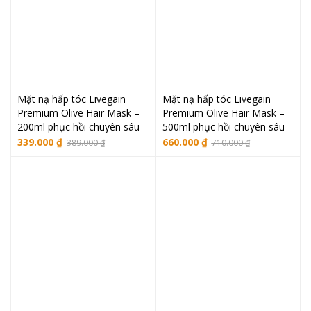
Mặt nạ hấp tóc Livegain
Mặt nạ hấp tóc Livegain
Premium Olive Hair Mask –
Premium Olive Hair Mask –
200ml phục hồi chuyên sâu
500ml phục hồi chuyên sâu
Giá
Giá
Giá
Giá
339.000
₫
660.000
₫
389.000
₫
710.000
₫
gốc
hiện
gốc
hiện
là:
tại
là:
tại
389.000 ₫.
là:
710.000 ₫.
là:
339.000 ₫.
660.000 ₫.