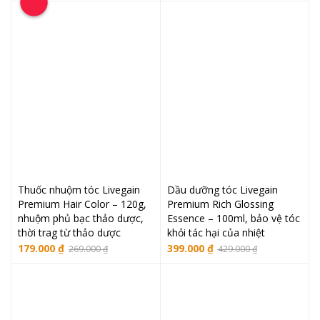
gốc
hiện
là:
tại
là:
tại
510.000 ₫.
là:
537.000 ₫.
là:
460.000 ₫.
499.000 ₫.
Thuốc nhuộm tóc Livegain
Dầu dưỡng tóc Livegain
Premium Hair Color – 120g,
Premium Rich Glossing
nhuộm phủ bạc thảo dược,
Essence – 100ml, bảo vệ tóc
thời trag từ thảo dược
khỏi tác hại của nhiệt
Giá
Giá
Giá
Giá
179.000
₫
399.000
₫
269.000
₫
429.000
₫
gốc
hiện
gốc
hiện
là:
tại
là:
tại
269.000 ₫.
là:
429.000 ₫.
là:
179.000 ₫.
399.000 ₫.