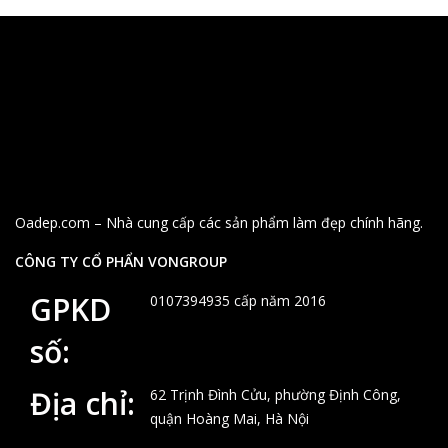
xếp
theo
mới
nhất
Oadep.com – Nhà cung cấp các sản phẩm làm đẹp chính hãng.
CÔNG TY CỔ PHẨN VONGROUP
GPKD
0107394935 cấp năm 2016
số:
Địa chỉ:
62 Trịnh Đình Cửu, phường Định Công,
quận Hoàng Mai, Hà Nội