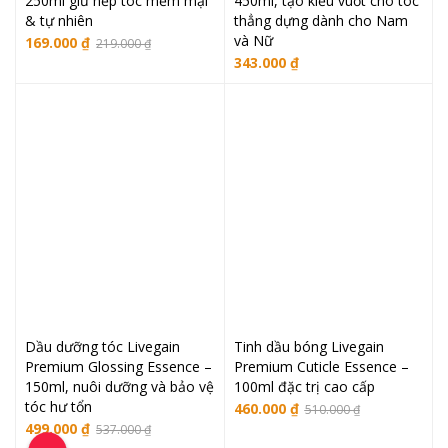
250ml giữ nếp tóc mềm mại
450ml, tạo kiểu vuốt cho tóc
& tự nhiên
thẳng dựng dành cho Nam
và Nữ
Giá
Giá
169.000
₫
219.000
₫
343.000
₫
gốc
hiện
là:
tại
219.000 ₫.
là:
169.000 ₫.
Dầu dưỡng tóc Livegain
Tinh dầu bóng Livegain
Premium Glossing Essence –
Premium Cuticle Essence –
150ml, nuôi dưỡng và bảo vệ
100ml đặc trị cao cấp
tóc hư tổn
Giá
Giá
460.000
₫
510.000
₫
Giá
Giá
499.000
₫
537.000
₫
gốc
hiện