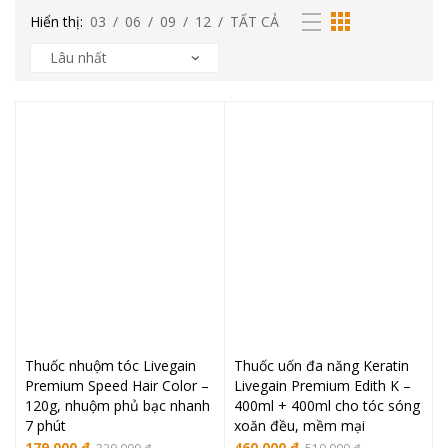
Hiển thị:
03
/
06
/
09
/
12
/
TẤT CẢ
Thuốc nhuộm tóc Livegain
Thuốc uốn đa năng Keratin
Premium Speed Hair Color –
Livegain Premium Edith K –
120g, nhuộm phủ bạc nhanh
400ml + 400ml cho tóc sóng
7 phút
xoăn đều, mềm mại
Giá
Giá
Giá
Giá
179.000
₫
460.000
₫