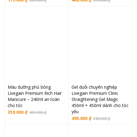
329.000
₫
510.000
₫
gốc
hiện
gốc
hiện
là:
tại
là:
tại
329.000 ₫.
là:
510.000 ₫.
là:
179.000 ₫.
460.000 ₫.
Màu dưỡng phủ bóng
Gel duỗi chuyên nghiệp
Livegain Premium Rich Hair
Livegain Premium Clinic
Manicure – 240ml an toàn
Straightening Gel Magic
cho tóc
450ml + 450ml dành cho tóc
yếu
Giá
Giá
359.000
₫
409.000
₫
Giá
Giá
490.000
₫
540.000
₫
gốc
hiện
gốc
hiện
là:
tại
là:
tại
409.000 ₫.
là: