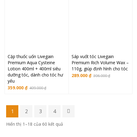
Cặp thuốc uốn Livegain
Sáp vuốt tóc Livegain
Premium Aqua Cysteine
Premium Rich Volume Wax –
Lotion 400ml + 400ml siêu
110g, giúp định hình cho tóc
dưỡng tóc, dành cho tóc hư
Giá
Giá
289.000
₫
306.000
₫
yếu
gốc
hiện
Giá
Giá
359.000
₫
409.000
₫
là:
tại
gốc
hiện
306.000 ₫.
là:
là:
tại
289.000 ₫.
409.000 ₫.
là:
1
2
3
4
359.000 ₫.
Đã
Hiển thị 1–18 của 60 kết quả
sắp