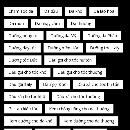
Chăm sóc da
Da dầu
Da khô
Da lão hóa
Da mụn
Da nhạy cảm
Da thường
Dưỡng bóng tóc
Dưỡng da Mỹ
Dưỡng da Pháp
Dưỡng dày tóc
Dưỡng mềm tóc
Dưỡng tóc Italy
Dưỡng tóc Đức
Dầu gội cho tóc hư tổn
Dầu gội cho tóc khô
Dầu gội cho tóc thường
Dầu gội Italy
Dầu gội Đức
Dầu xả cho tóc hư tổn
Dầu xả cho tóc khô
Dầu xả cho tóc thường
Gel tạo kiểu tóc
Kem chống nắng cho da thường
Kem dưỡng cho da khô
Kem dưỡng cho da thường