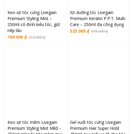
Keo xịt tóc cứng Livegain
Xịt dưỡng tóc Livegain
Premium Styling Mist –
Premium Keratin P.P.T. Multi
250ml cố định kiểu tóc, giữ
Care – 250ml đa công dụng
nếp lâu
Giá
Giá
525.000
₫
575.000
₫
Giá
Giá
169.000
₫
219.000
₫
gốc
hiện
gốc
hiện
là:
tại
là:
tại
575.000 ₫.
là:
219.000 ₫.
là:
525.000 ₫.
169.000 ₫.
Keo xịt tóc mềm Livegain
Gel vuốt tóc cứng Livegain
Premium Styling Mist Mild –
Premium Hair Super Hold