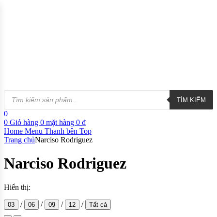
TÌM KIẾM
0
0
Giỏ hàng
0
mặt hàng
0
₫
Home
Menu
Thanh bên
Top
Trang chủ
Narciso Rodriguez
Narciso Rodriguez
Hiển thị:
/
/
/
/
03
06
09
12
Tất cả