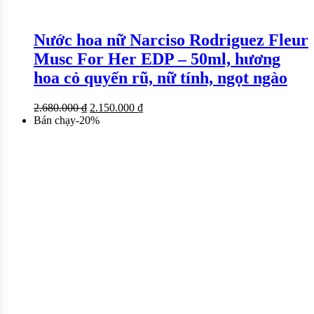
Nước hoa nữ Narciso Rodriguez Fleur
Musc For Her EDP – 50ml, hương
hoa cỏ quyến rũ, nữ tính, ngọt ngào
2.680.000
₫
2.150.000
₫
Bán chạy
-
20
%