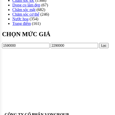
Chăm sóc tóc
(1368)
Dụng cụ làm đẹp
(67)
Chăm sóc mặt
(682)
Chăm sóc cơ thể
(246)
Nước hoa
(354)
Trang điểm
(161)
CHỌN MỨC GIÁ
Lọc
Oadep.com – Nhà cung cấp các sản phẩm làm đẹp chính hãng.
CÔNG TY CỔ PHẨN VONGROUP