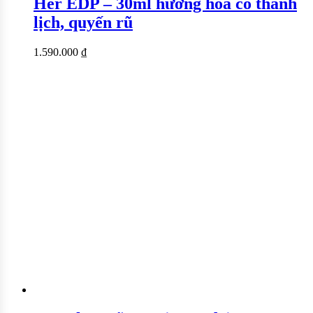
Her EDP – 30ml hương hoa cỏ thanh
lịch, quyến rũ
1.590.000
₫