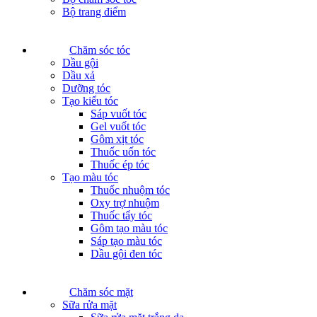
Bộ trang điểm
Chăm sóc tóc
Dầu gội
Dầu xả
Dưỡng tóc
Tạo kiểu tóc
Sáp vuốt tóc
Gel vuốt tóc
Gôm xịt tóc
Thuốc uốn tóc
Thuốc ép tóc
Tạo màu tóc
Thuốc nhuộm tóc
Oxy trợ nhuộm
Thuốc tẩy tóc
Gôm tạo màu tóc
Sáp tạo màu tóc
Dầu gội đen tóc
Chăm sóc mặt
Sữa rửa mặt