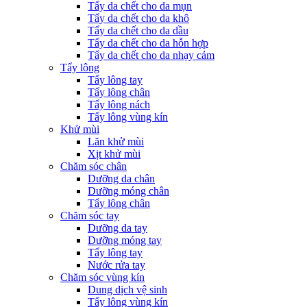
Tẩy da chết cho da mụn
Tẩy da chết cho da khô
Tẩy da chết cho da dầu
Tẩy da chết cho da hỗn hợp
Tẩy da chết cho da nhạy cảm
Tẩy lông
Tẩy lông tay
Tẩy lông chân
Tẩy lông nách
Tẩy lông vùng kín
Khử mùi
Lăn khử mùi
Xịt khử mùi
Chăm sóc chân
Dưỡng da chân
Dưỡng móng chân
Tẩy lông chân
Chăm sóc tay
Dưỡng da tay
Dưỡng móng tay
Tẩy lông tay
Nước rửa tay
Chăm sóc vùng kín
Dung dịch vệ sinh
Tẩy lông vùng kín