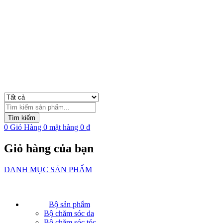
Tìm
kiếm
Tìm kiếm
sản
0
Giỏ Hàng
0
mặt hàng
0
₫
phẩm
Giỏ hàng của bạn
DANH MỤC SẢN PHẨM
Bộ sản phẩm
Bộ chăm sóc da
Bộ chăm sóc tóc