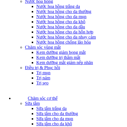
Nước hoa hồng
Nước hoa hồng trắng da
Nước hoa hồng cho da thường
Nước hoa hồng cho da mụn
Nước hoa hồng cho da khô
Nước hoa hồng cho da dầu
Nước hoa hồng cho da hỗn hợp
Nước hoa hồng cho da nhạy cảm
Nước hoa hồng chống lão hóa
Chăm sóc vùng mắt
Kem dưỡng giảm bọng mắt
Kem dưỡng trị thâm mắt
Kem dưỡng mắt giảm nếp nhăn
Điều trị & Phục hồi
Trị mụn
Trị nám
Trị sẹo
Chăm sóc cơ thể
Sữa tắm
Sữa tắm trắng da
Sữa tắm cho da thường
Sữa tắm cho da mụn
Sữa tắm cho da khô