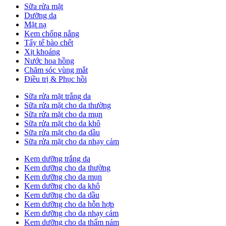
Sữa rửa mặt
Dưỡng da
Mặt nạ
Kem chống nắng
Tẩy tế bào chết
Xịt khoáng
Nước hoa hồng
Chăm sóc vùng mắt
Điều trị & Phục hồi
Sữa rửa mặt trắng da
Sữa rửa mặt cho da thường
Sữa rửa mặt cho da mụn
Sữa rửa mặt cho da khô
Sữa rửa mặt cho da dầu
Sữa rửa mặt cho da nhạy cảm
Kem dưỡng trắng da
Kem dưỡng cho da thường
Kem dưỡng cho da mụn
Kem dưỡng cho da khô
Kem dưỡng cho da dầu
Kem dưỡng cho da hỗn hợp
Kem dưỡng cho da nhạy cảm
Kem dưỡng cho da thấm nám