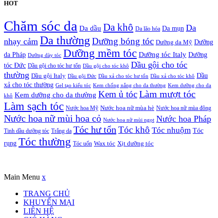
HOT
Chăm sóc da
Da khô
Da
Da dầu
Da mụn
Da lão hóa
Da thường
nhạy cảm
Dưỡng bóng tóc
Dưỡng da Mỹ
Dưỡng
Dưỡng mềm tóc
Dưỡng tóc Italy
da Pháp
Dưỡng
Dưỡng dày tóc
Dầu gội cho tóc
tóc Đức
Dầu gội cho tóc hư tổn
Dầu gội cho tóc khô
thường
Dầu gội Italy
Dầu
Dầu gội Đức
Dầu xả cho tóc hư tổn
Dầu xả cho tóc khô
xả cho tóc thường
Gel tạo kiểu tóc
Kem chống nắng cho da thường
Kem dưỡng cho da
Kem ủ tóc
Làm mượt tóc
Kem dưỡng cho da thường
khô
Làm sạch tóc
Nước hoa Mỹ
Nước hoa nữ mùa hè
Nước hoa nữ mùa đông
Nước hoa nữ mùi hoa cỏ
Nước hoa Pháp
Nước hoa nữ mùi ngọt
Tóc hư tổn
Tóc khô
Tóc nhuộm
Tóc
Tinh dầu dưỡng tóc
Trắng da
Tóc thường
rụng
Xịt dưỡng tóc
Tóc uốn
Wax tóc
Copyrights © Oađẹp. All Rights Reserved. Designed by
Oadep.com
Main Menu
x
TRANG CHỦ
KHUYẾN MẠI
LIÊN HỆ