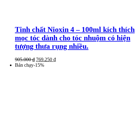
Tinh chất Nioxin 4 – 100ml kích thích
mọc tóc dành cho tóc nhuộm có hiện
tượng thưa rụng nhiều.
Giá
Giá
905.000
₫
769.250
₫
gốc
hiện
Bán chạy
-
15
%
là:
tại
905.000 ₫.
là:
769.250 ₫.