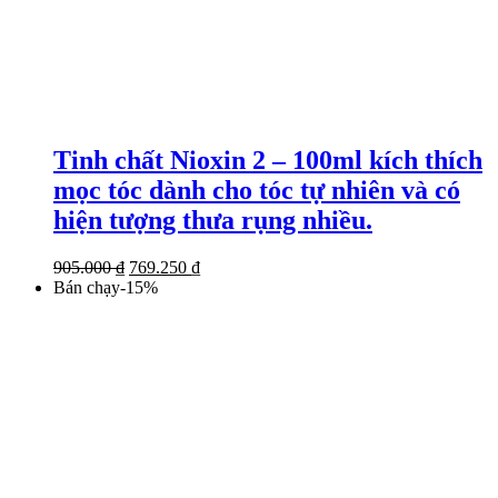
Tinh chất Nioxin 2 – 100ml kích thích
mọc tóc dành cho tóc tự nhiên và có
hiện tượng thưa rụng nhiều.
Giá
Giá
905.000
₫
769.250
₫
gốc
hiện
Bán chạy
-
15
%
là:
tại
905.000 ₫.
là:
769.250 ₫.