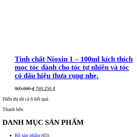
Tinh chất Nioxin 1 – 100ml kích thích
mọc tóc dành cho tóc tự nhiên và tóc
có dấu hiệu thưa rụng nhẹ.
Giá
Giá
905.000
₫
769.250
₫
gốc
hiện
Đã
Hiển thị tất cả 6 kết quả
là:
tại
sắp
905.000 ₫.
là:
Thanh bên
xếp
769.250 ₫.
theo
mới
DANH MỤC SẢN PHẨM
nhất
Bộ sản phẩm
(65)