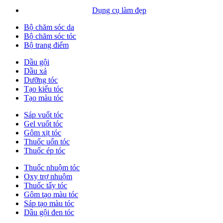
Dụng cụ làm đẹp
Bộ chăm sóc da
Bộ chăm sóc tóc
Bộ trang điểm
Dầu gội
Dầu xả
Dưỡng tóc
Tạo kiểu tóc
Tạo màu tóc
Sáp vuốt tóc
Gel vuốt tóc
Gôm xịt tóc
Thuốc uốn tóc
Thuốc ép tóc
Thuốc nhuộm tóc
Oxy trợ nhuộm
Thuốc tẩy tóc
Gôm tạo màu tóc
Sáp tạo màu tóc
Dầu gội đen tóc