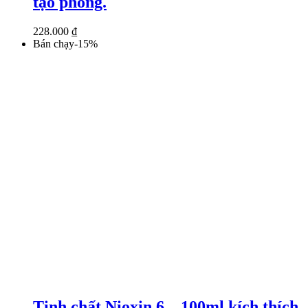
tạo phồng.
228.000
₫
Bán chạy
-
15
%
Tinh chất Nioxin 6 – 100ml kích thích