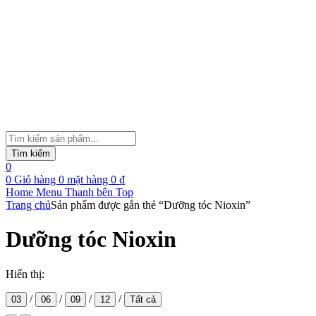
Tìm
kiếm
Tìm kiếm
sản
0
phẩm
0
Giỏ hàng
0
mặt hàng
0
₫
Home
Menu
Thanh bên
Top
Trang chủ
Sản phẩm được gắn thẻ “Dưỡng tóc Nioxin”
Dưỡng tóc Nioxin
Hiển thị:
/
/
/
/
03
06
09
12
Tất cả