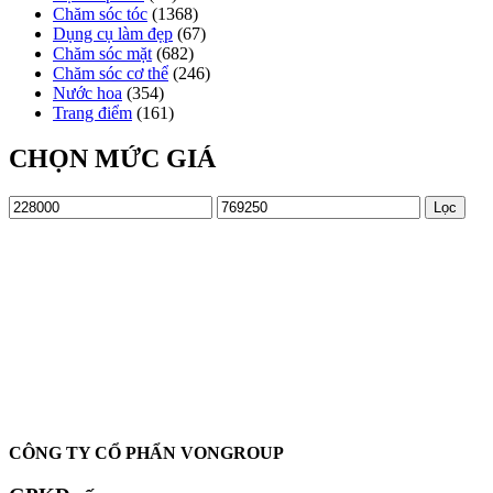
Chăm sóc tóc
(1368)
Dụng cụ làm đẹp
(67)
Chăm sóc mặt
(682)
Chăm sóc cơ thể
(246)
Nước hoa
(354)
Trang điểm
(161)
CHỌN MỨC GIÁ
Giá
Giá
Lọc
tối
tối
thiểu
đa
Oadep.com – Nhà cung cấp các sản phẩm làm đẹp chính hãng.
CÔNG TY CỔ PHẨN VONGROUP