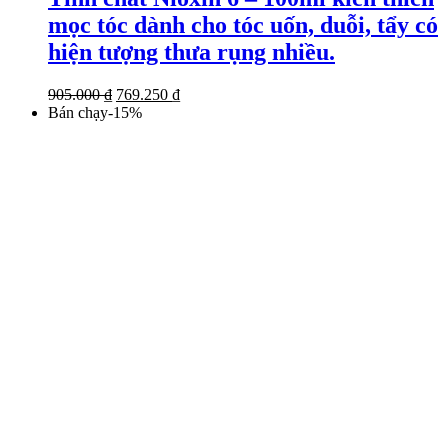
mọc tóc dành cho tóc uốn, duỗi, tẩy có
hiện tượng thưa rụng nhiều.
Giá
Giá
905.000
₫
769.250
₫
gốc
hiện
Bán chạy
-
15
%
là:
tại
905.000 ₫.
là:
769.250 ₫.