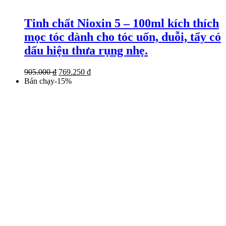
Tinh chất Nioxin 5 – 100ml kích thích
mọc tóc dành cho tóc uốn, duỗi, tẩy có
dấu hiệu thưa rụng nhẹ.
Giá
Giá
905.000
₫
769.250
₫
gốc
hiện
Bán chạy
-
15
%
là:
tại
905.000 ₫.
là:
769.250 ₫.