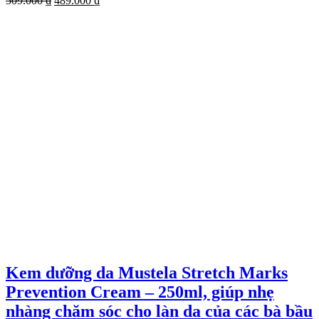
509.000
₫
489.000
₫
gốc
hiện
là:
tại
509.000 ₫.
là:
489.000 ₫.
Kem dưỡng da Mustela Stretch Marks
Prevention Cream – 250ml, giúp nhẹ
nhàng chăm sóc cho làn da của các bà bầu