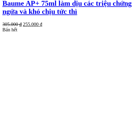
Baume AP+ 75ml làm dịu các triệu chứng
ngứa và khó chịu tức thì
Giá
Giá
305.000
₫
255.000
₫
gốc
hiện
Bán hết
là:
tại
305.000 ₫.
là:
255.000 ₫.