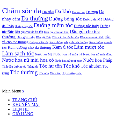
Chăm sóc da
Da khô
Da
Da dầu
Da mụn
Da lão hóa
Da thường
nhạy cảm
Dưỡng bóng tóc
Dưỡng da Mỹ
Dưỡng
Dưỡng mềm tóc
Dưỡng tóc Italy
da Pháp
Dưỡng
Dưỡng dày tóc
Dầu gội cho tóc
tóc Đức
Dầu gội cho tóc hư tổn
Dầu gội cho tóc khô
thường
Dầu gội Italy
Dầu
Dầu gội Đức
Dầu xả cho tóc hư tổn
Dầu xả cho tóc khô
xả cho tóc thường
Gel tạo kiểu tóc
Kem chống nắng cho da thường
Kem dưỡng cho da
Kem ủ tóc
Làm mượt tóc
Kem dưỡng cho da thường
khô
Làm sạch tóc
Nước hoa Mỹ
Nước hoa nữ mùa hè
Nước hoa nữ mùa đông
Nước hoa nữ mùi hoa cỏ
Nước hoa Pháp
Nước hoa nữ mùi ngọt
Tóc hư tổn
Tóc khô
Tóc nhuộm
Tóc
Tinh dầu dưỡng tóc
Trắng da
Tóc thường
rụng
Xịt dưỡng tóc
Tóc uốn
Wax tóc
Copyrights © Oađẹp. All Rights Reserved. Designed by
Oadep.com
Main Menu
x
TRANG CHỦ
KHUYẾN MẠI
LIÊN HỆ
GIỎ HÀNG