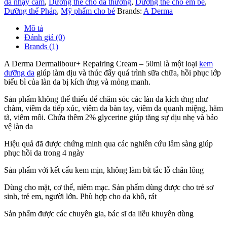
da nhạy cảm
,
Dưỡng thể cho da thường
,
Dưỡng thể cho em bé
,
Dưỡng thể Pháp
,
Mỹ phẩm cho bé
Brands:
A Derma
Mô tả
Đánh giá (0)
Brands (1)
A Derma Dermalibour+ Repairing Cream – 50ml là một loại
kem
dưỡng da
giúp làm dịu và thúc đẩy quá trình sữa chữa, hồi phục lớp
biểu bì của làn da bị kích ứng và mỏng manh.
Sản phẩm không thể thiếu để chăm sóc các làn da kích ứng như
chàm, viêm da tiếp xúc, viêm da bàn tay, viêm da quanh miệng, hăm
tã, viêm môi. Chứa thêm 2% glycerine giúp tăng sự dịu nhẹ và bảo
vệ làn da
Hiệu quả đã được chứng minh qua các nghiên cứu lâm sàng giúp
phục hồi da trong 4 ngày
Sản phẩm với kết cấu kem mịn, không làm bít tắc lỗ chân lông
Dùng cho mặt, cơ thể, niêm mạc. Sản phẩm dùng được cho trẻ sơ
sinh, trẻ em, người lớn. Phù hợp cho da khô, rát
Sản phẩm được các chuyên gia, bác sĩ da liễu khuyên dùng