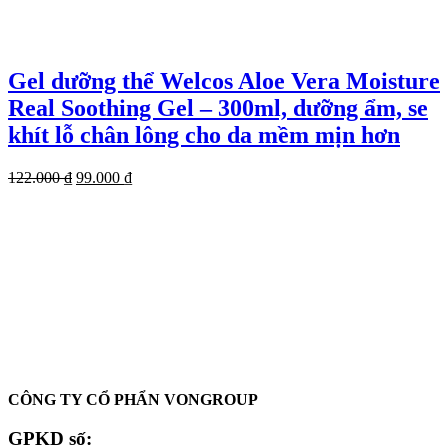
Gel dưỡng thể Welcos Aloe Vera Moisture
Real Soothing Gel – 300ml, dưỡng ẩm, se
khít lỗ chân lông cho da mềm mịn hơn
Giá
Giá
122.000
₫
99.000
₫
gốc
hiện
là:
tại
122.000 ₫.
là:
99.000 ₫.
Oadep.com – Nhà cung cấp các sản phẩm làm đẹp chính hãng.
CÔNG TY CỔ PHẨN VONGROUP
GPKD số: