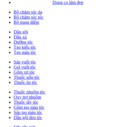
Dụng cụ làm đẹp
Bộ chăm sóc da
Bộ chăm sóc tóc
Bộ trang điểm
Dầu gội
Dầu xả
Dưỡng tóc
Tạo kiểu tóc
Tạo màu tóc
Sáp vuốt tóc
Gel vuốt tóc
Gôm xịt tóc
Thuốc uốn tóc
Thuốc ép tóc
Thuốc nhuộm tóc
Oxy trợ nhuộm
Thuốc tẩy tóc
Gôm tạo màu tóc
Sáp tạo màu tóc
Dầu gội đen tóc