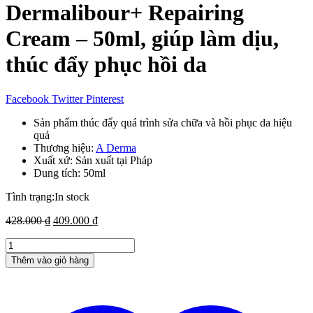
Dermalibour+ Repairing
Cream – 50ml, giúp làm dịu,
thúc đẩy phục hồi da
Facebook
Twitter
Pinterest
Sản phẩm thúc đẩy quá trình sửa chữa và hồi phục da hiệu
quả
Thương hiệu:
A Derma
Xuất xứ: Sản xuất tại Pháp
Dung tích: 50ml
Tình trạng:
In stock
Giá
Giá
428.000
₫
409.000
₫
gốc
hiện
Kem
là:
tại
dưỡng
428.000 ₫.
là:
Thêm vào giỏ hàng
da
409.000 ₫.
A
Derma
Dermalibour+