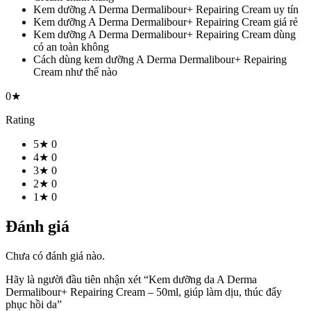
Kem dưỡng A Derma Dermalibour+ Repairing Cream uy tín
Kem dưỡng A Derma Dermalibour+ Repairing Cream giá rẻ
Kem dưỡng A Derma Dermalibour+ Repairing Cream dùng
có an toàn không
Cách dùng kem dưỡng A Derma Dermalibour+ Repairing
Cream như thế nào
0★
Rating
5★
0
4★
0
3★
0
2★
0
1★
0
Đánh giá
Chưa có đánh giá nào.
Hãy là người đầu tiên nhận xét “Kem dưỡng da A Derma
Dermalibour+ Repairing Cream – 50ml, giúp làm dịu, thúc đẩy
phục hồi da”