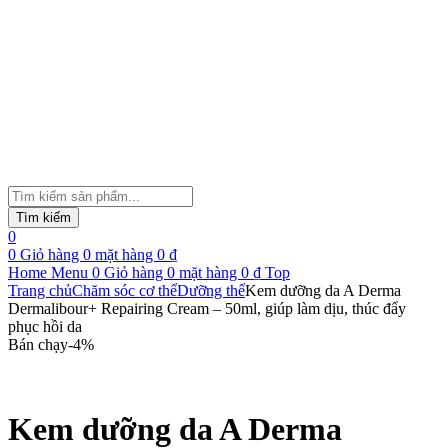
Tìm
kiếm
Tìm kiếm
sản
0
phẩm
0
Giỏ hàng
0
mặt hàng
0
₫
Home
Menu
0
Giỏ hàng
0
mặt hàng
0
₫
Top
Trang chủ
Chăm sóc cơ thể
Dưỡng thể
Kem dưỡng da A Derma
Dermalibour+ Repairing Cream – 50ml, giúp làm dịu, thúc đẩy
phục hồi da
Bán chạy
-
4
%
Kem dưỡng da A Derma