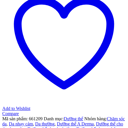
Repairing
Cream
–
50ml,
giúp
làm
dịu,
thúc
đẩy
phục
hồi
da
số
lượng
Add to Wishlist
Compare
Mã sản phẩm:
661209
Danh mục:
Dưỡng thể
Nhóm hàng:
Chăm sóc
da
,
Da nhạy cảm
,
Da thường
,
Dưỡng thể A Derma
,
Dưỡng thể cho