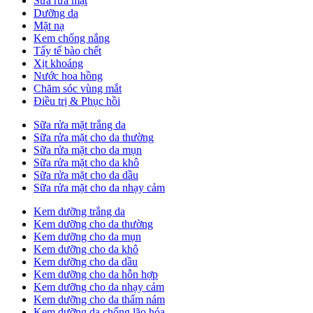
Sữa rửa mặt
Dưỡng da
Mặt nạ
Kem chống nắng
Tẩy tế bào chết
Xịt khoáng
Nước hoa hồng
Chăm sóc vùng mắt
Điều trị & Phục hồi
Sữa rửa mặt trắng da
Sữa rửa mặt cho da thường
Sữa rửa mặt cho da mụn
Sữa rửa mặt cho da khô
Sữa rửa mặt cho da dầu
Sữa rửa mặt cho da nhạy cảm
Kem dưỡng trắng da
Kem dưỡng cho da thường
Kem dưỡng cho da mụn
Kem dưỡng cho da khô
Kem dưỡng cho da dầu
Kem dưỡng cho da hỗn hợp
Kem dưỡng cho da nhạy cảm
Kem dưỡng cho da thấm nám
Kem dưỡng da chống lão hóa