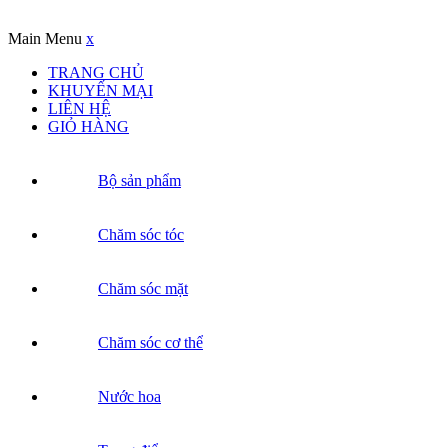
Copyrights © Oađẹp. All Rights Reserved. Designed by
Oadep.com
Main Menu
x
TRANG CHỦ
KHUYẾN MẠI
LIÊN HỆ
GIỎ HÀNG
Bộ sản phẩm
Chăm sóc tóc
Chăm sóc mặt
Chăm sóc cơ thể
Nước hoa