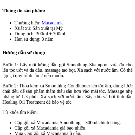
Thông tin sản phẩm:
Thương hiệu:
Macadamia
Xuất xứ: Sản xuất tại Mỹ
Dung tích: 300ml + 300ml
Hạn sử dụng: 3 năm
Hướng dẫn sử dụng:
Bước 1: Lấy một lượng dầu gội Smoothing Shampoo vừa đủ cho
lên tóc ướt và da dầu, massage tạo bọt. Xả sạch với nước ấm. Có thể
lặp lại quy trình lần 2 nếu muốn.
Bước 2: Thoa kem xả Smoothing Conditioner lên tóc ẩm, dùng lược
chải đều để sản phẩm thẩm thấu sâu hơn vào mái tóc. Massage nhẹ
nhàng từ 1-3 phút. Xả sạch với nước ấm. Sấy khô và bôi tinh dầu
Healing Oil Treatment để bảo vệ tóc.
Từ khóa tìm kiếm:
Cặp gội xả Macadamia Smoothing – 300ml chính hãng.
Cặp gội xả Macadamia giá bao nhiêu.
Mua Cặp gội xả Macadamia ở đâu.