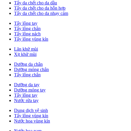
Tẩy da chết cho da dầu
Tẩy da chết cho da hỗn hợp
Tẩy da chết cho da nhạy cảm
Tẩy lông tay
Tẩy lông chân
Tẩy lông nách
Tẩy lông vùng kín
Lăn khử mùi
Xịt khử mùi
Dưỡng da chân
Dưỡng móng chân
Tẩy lông chân
Dưỡng da tay
Dưỡng móng tay
Tẩy lông tay
Nước rửa tay
Dung dịch vệ sinh
Tẩy lông vùng kín
Nước hoa vùng kín
Nước hoa nam