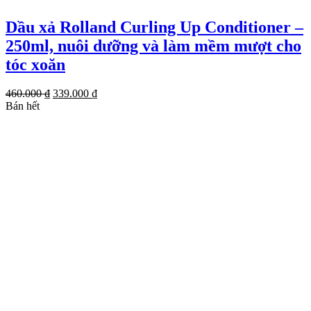
Dầu xả Rolland Curling Up Conditioner –
250ml, nuôi dưỡng và làm mềm mượt cho
tóc xoăn
Giá
Giá
460.000
₫
339.000
₫
gốc
hiện
Bán hết
là:
tại
460.000 ₫.
là:
339.000 ₫.