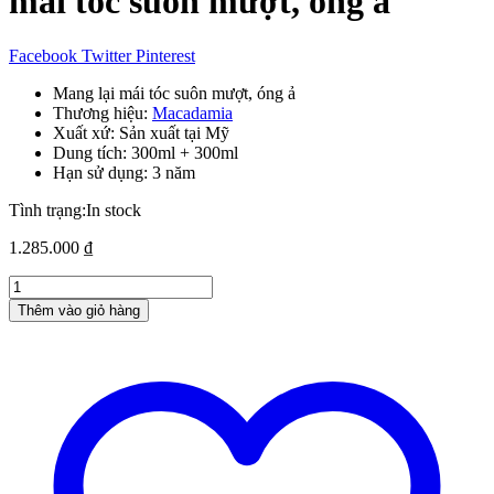
mái tóc suôn mượt, óng ả
Facebook
Twitter
Pinterest
Mang lại mái tóc suôn mượt, óng ả
Thương hiệu:
Macadamia
Xuất xứ: Sản xuất tại Mỹ
Dung tích: 300ml + 300ml
Hạn sử dụng: 3 năm
Tình trạng:
In stock
1.285.000
₫
Cặp
gội
Thêm vào giỏ hàng
xả
Macadamia
Smoothing
–
300ml,
mang
lại
mái
tóc