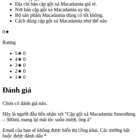
Địa chỉ bán cặp gội xả Macadamia giá rẻ.
Nơi bán cặp gội xả Macadamia uy tín.
Bộ sản phẩm Macadamia dùng có tốt không.
Cách dùng cặp gội xả Macadamia như thế nào
0★
Rating
5★
0
4★
0
3★
0
2★
0
1★
0
Đánh giá
Chưa có đánh giá nào.
Hãy là người đầu tiên nhận xét “Cặp gội xả Macadamia Smoothing
– 300ml, mang lại mái tóc suôn mượt, óng ả”
Email của bạn sẽ không được hiển thị công khai.
Các trường bắt
buộc được đánh dấu
*