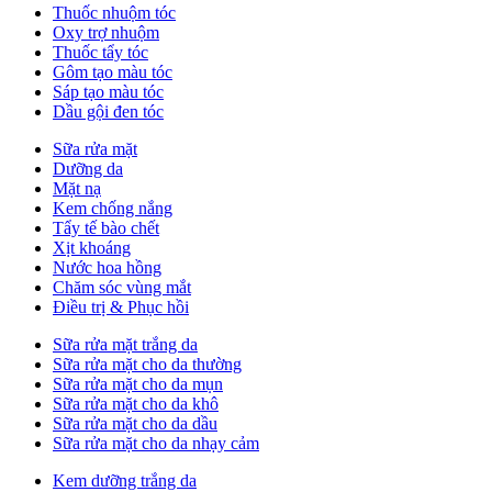
Thuốc nhuộm tóc
Oxy trợ nhuộm
Thuốc tẩy tóc
Gôm tạo màu tóc
Sáp tạo màu tóc
Dầu gội đen tóc
Sữa rửa mặt
Dưỡng da
Mặt nạ
Kem chống nắng
Tẩy tế bào chết
Xịt khoáng
Nước hoa hồng
Chăm sóc vùng mắt
Điều trị & Phục hồi
Sữa rửa mặt trắng da
Sữa rửa mặt cho da thường
Sữa rửa mặt cho da mụn
Sữa rửa mặt cho da khô
Sữa rửa mặt cho da dầu
Sữa rửa mặt cho da nhạy cảm
Kem dưỡng trắng da