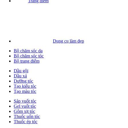
Trang điểm
Dụng cụ làm đẹp
Bộ chăm sóc da
Bộ chăm sóc tóc
Bộ trang điểm
Dầu gội
Dầu xả
Dưỡng tóc
Tạo kiểu tóc
Tạo màu tóc
Sáp vuốt tóc
Gel vuốt tóc
Gôm xịt tóc
Thuốc uốn tóc
Thuốc ép tóc