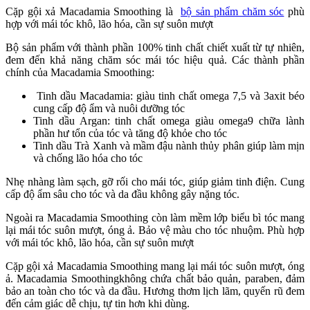
Cặp gội xả Macadamia Smoothing là
bộ sản phẩm chăm sóc
phù
hợp với mái tóc khô, lão hóa, cần sự suôn mượt
Bộ sản phẩm với thành phần 100% tinh chất chiết xuất từ tự nhiên,
đem đến khả năng chăm sóc mái tóc hiệu quả. Các thành phần
chính của Macadamia Smoothing:
Tinh dầu Macadamia: giàu tinh chất omega 7,5 và 3axit béo
cung cấp độ ẩm và nuôi dưỡng tóc
Tinh dầu Argan: tinh chất omega giàu omega9 chữa lành
phần hư tổn của tóc và tăng độ khỏe cho tóc
Tinh dầu Trà Xanh và mầm đậu nành thủy phân giúp làm mịn
và chống lão hóa cho tóc
Nhẹ nhàng làm sạch, gỡ rối cho mái tóc, giúp giảm tinh điện. Cung
cấp độ ẩm sâu cho tóc và da đầu không gây nặng tóc.
Ngoài ra Macadamia Smoothing còn làm mềm lớp biểu bì tóc mang
lại mái tóc suôn mượt, óng ả. Bảo vệ màu cho tóc nhuộm. Phù hợp
với mái tóc khô, lão hóa, cần sự suôn mượt
Cặp gội xả Macadamia Smoothing mang lại mái tóc suôn mượt, óng
ả. Macadamia Smoothingkhông chứa chất bảo quản, paraben, đảm
bảo an toàn cho tóc và da đầu. Hương thơm lịch lãm, quyến rũ đem
đến cảm giác dễ chịu, tự tin hơn khi dùng.