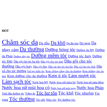
HOT
Chăm sóc da
Da khô
Da
Da dầu
Da mụn
Da lão hóa
Da thường
nhạy cảm
Dưỡng bóng tóc
Dưỡng da Mỹ
Dưỡng
Dưỡng mềm tóc
Dưỡng tóc Italy
da Pháp
Dưỡng
Dưỡng dày tóc
Dầu gội cho tóc
tóc Đức
Dầu gội cho tóc hư tổn
Dầu gội cho tóc khô
thường
Dầu gội Italy
Dầu
Dầu gội Đức
Dầu xả cho tóc hư tổn
Dầu xả cho tóc khô
xả cho tóc thường
Gel tạo kiểu tóc
Kem chống nắng cho da thường
Kem dưỡng cho da
Kem ủ tóc
Làm mượt tóc
Kem dưỡng cho da thường
khô
Làm sạch tóc
Nước hoa Mỹ
Nước hoa nữ mùa hè
Nước hoa nữ mùa đông
Nước hoa nữ mùi hoa cỏ
Nước hoa Pháp
Nước hoa nữ mùi ngọt
Tóc hư tổn
Tóc khô
Tóc nhuộm
Tóc
Tinh dầu dưỡng tóc
Trắng da
Tóc thường
rụng
Xịt dưỡng tóc
Tóc uốn
Wax tóc