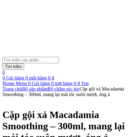
Tìm
kiếm
Tìm kiếm
sản
0
phẩm
0
Giỏ hàng
0
mặt hàng
0
₫
Home
Menu
0
Giỏ hàng
0
mặt hàng
0
₫
Top
Trang chủ
Bộ sản phẩm
Bộ chăm sóc tóc
Cặp gội xả Macadamia
Smoothing – 300ml, mang lại mái tóc suôn mượt, óng ả
Cặp gội xả Macadamia
Smoothing – 300ml, mang lại