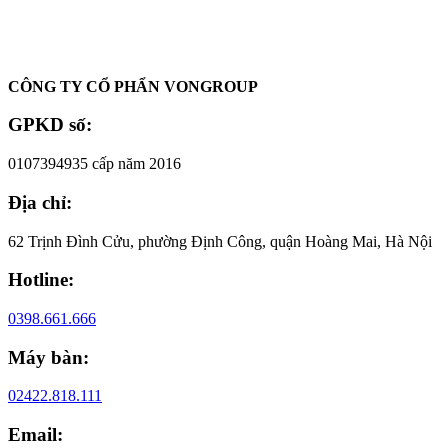
Oadep.com – Nhà cung cấp các sản phẩm làm đẹp chính hãng.
CÔNG TY CỔ PHẨN VONGROUP
GPKD số:
0107394935 cấp năm 2016
Địa chỉ:
62 Trịnh Đình Cửu, phường Định Công, quận Hoàng Mai, Hà Nội
Hotline:
0398.661.666
Máy bàn:
02422.818.111
Email: