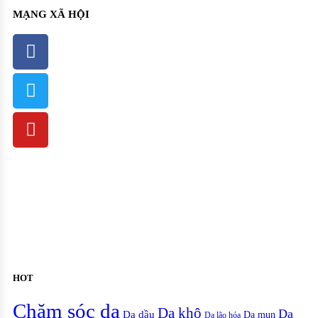
MẠNG XÃ HỘI
HOT
Chăm sóc da
Da khô
Da
Da dầu
Da mụn
Da lão hóa