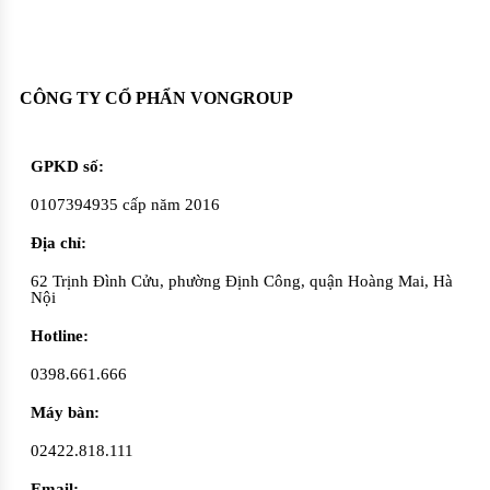
Oadep.com – Nhà cung cấp các sản phẩm làm đẹp chính hãng.
CÔNG TY CỔ PHẨN VONGROUP
GPKD số:
0107394935 cấp năm 2016
Địa chỉ:
62 Trịnh Đình Cửu, phường Định Công, quận Hoàng Mai, Hà
Nội
Hotline:
0398.661.666
Máy bàn:
02422.818.111
Email: