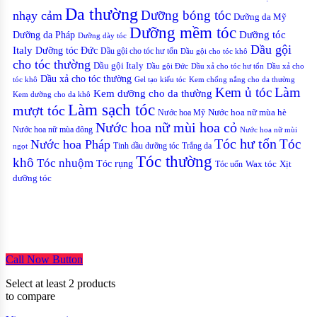
Da thường
nhạy cảm
Dưỡng bóng tóc
Dưỡng da Mỹ
Dưỡng mềm tóc
Dưỡng tóc
Dưỡng da Pháp
Dưỡng dày tóc
Dầu gội
Italy
Dưỡng tóc Đức
Dầu gội cho tóc hư tổn
Dầu gội cho tóc khô
cho tóc thường
Dầu gội Italy
Dầu gội Đức
Dầu xả cho tóc hư tổn
Dầu xả cho
Dầu xả cho tóc thường
Gel tạo kiểu tóc
Kem chống nắng cho da thường
tóc khô
Kem ủ tóc
Làm
Kem dưỡng cho da thường
Kem dưỡng cho da khô
Làm sạch tóc
mượt tóc
Nước hoa Mỹ
Nước hoa nữ mùa hè
Nước hoa nữ mùi hoa cỏ
Nước hoa nữ mùa đông
Nước hoa nữ mùi
Tóc hư tổn
Tóc
Nước hoa Pháp
Tinh dầu dưỡng tóc
Trắng da
ngọt
Tóc thường
khô
Tóc nhuộm
Tóc rụng
Xịt
Tóc uốn
Wax tóc
dưỡng tóc
Copyrights © Oađẹp. All Rights Reserved. Designed by
Oadep.com
Call Now Button
Select at least 2 products
to compare