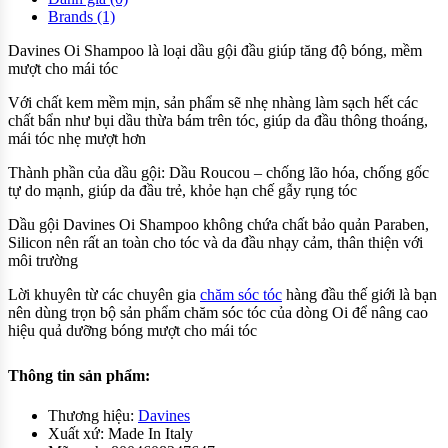
Brands (1)
Davines Oi Shampoo là loại dầu gội đầu giúp tăng độ bóng, mềm
mượt cho mái tóc
Với chất kem mềm mịn, sản phẩm sẽ nhẹ nhàng làm sạch hết các
chất bẩn như bụi dầu thừa bám trên tóc, giúp da đầu thông thoáng,
mái tóc nhẹ mượt hơn
Thành phần của dầu gội: Dầu Roucou – chống lão hóa, chống gốc
tự do mạnh, giúp da đầu trẻ, khỏe hạn chế gẫy rụng tóc
Dầu gội Davines Oi Shampoo không chứa chất bảo quản Paraben,
Silicon nên rất an toàn cho tóc và da đầu nhạy cảm, thân thiện với
môi trường
Lời khuyên từ các chuyên gia
chăm sóc tóc
hàng đầu thế giới là bạn
nên dùng trọn bộ sản phẩm chăm sóc tóc của dòng Oi để nâng cao
hiệu quả dưỡng bóng mượt cho mái tóc
Thông tin sản phẩm:
Thương hiệu:
Davines
Xuất xứ: Made In Italy