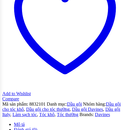
Add to Wishlist
Compare
Mã sản phẩm:
8832101
Danh mục:
Dầu gội
Nhóm hàng:
Dầu gội
cho tóc khô
,
Dầu gội cho tóc thường
,
Dầu gội Davines
,
Dầu gội
Italy
,
Làm sạch tóc
,
Tóc khô
,
Tóc thường
Brands:
Davines
Mô tả
Đánh giá (0)