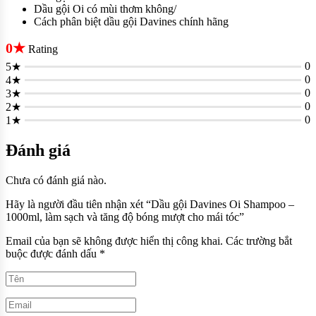
Dầu gội Oi có mùi thơm không/
Cách phân biệt dầu gội Davines chính hãng
0★
Rating
0
5★
0
4★
0
3★
0
2★
0
1★
Đánh giá
Chưa có đánh giá nào.
Hãy là người đầu tiên nhận xét “Dầu gội Davines Oi Shampoo –
1000ml, làm sạch và tăng độ bóng mượt cho mái tóc”
Email của bạn sẽ không được hiển thị công khai.
Các trường bắt
buộc được đánh dấu
*