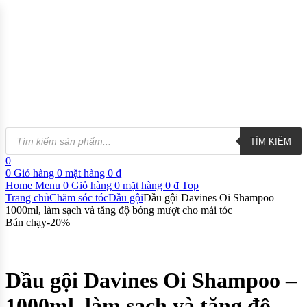
TÌM KIẾM
0
0
Giỏ hàng
0
mặt hàng
0
₫
Home
Menu
0
Giỏ hàng
0
mặt hàng
0
₫
Top
Trang chủ
Chăm sóc tóc
Dầu gội
Dầu gội Davines Oi Shampoo –
1000ml, làm sạch và tăng độ bóng mượt cho mái tóc
Bán chạy
-
20
%
Dầu gội Davines Oi Shampoo –
1000ml, làm sạch và tăng độ