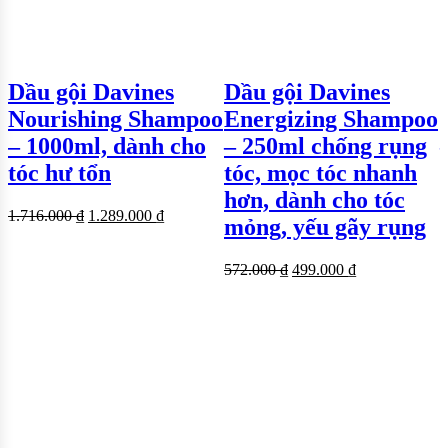
Dầu gội Davines
Dầu gội Davines
Nourishing Shampoo
Energizing Shampoo
– 1000ml, dành cho
– 250ml chống rụng
tóc hư tổn
tóc, mọc tóc nhanh
hơn, dành cho tóc
1.716.000
₫
1.289.000
₫
mỏng, yếu gãy rụng
572.000
₫
499.000
₫
1