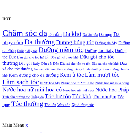
HOT
Chăm sóc da
Da khô
Da
Da dầu
Da mụn
Da lão hóa
Da thường
nhạy cảm
Dưỡng bóng tóc
Dưỡng da Mỹ
Dưỡng
Dưỡng mềm tóc
Dưỡng tóc Italy
da Pháp
Dưỡng
Dưỡng dày tóc
Dầu gội cho tóc
tóc Đức
Dầu gội cho tóc hư tổn
Dầu gội cho tóc khô
thường
Dầu gội Italy
Dầu
Dầu gội Đức
Dầu xả cho tóc hư tổn
Dầu xả cho tóc khô
xả cho tóc thường
Gel tạo kiểu tóc
Kem chống nắng cho da thường
Kem dưỡng cho da
Kem ủ tóc
Làm mượt tóc
Kem dưỡng cho da thường
khô
Làm sạch tóc
Nước hoa Mỹ
Nước hoa nữ mùa hè
Nước hoa nữ mùa đông
Nước hoa nữ mùi hoa cỏ
Nước hoa Pháp
Nước hoa nữ mùi ngọt
Tóc hư tổn
Tóc khô
Tóc nhuộm
Tóc
Tinh dầu dưỡng tóc
Trắng da
Tóc thường
rụng
Xịt dưỡng tóc
Tóc uốn
Wax tóc
Copyrights © Oađẹp. All Rights Reserved. Designed by
Oadep.com
Main Menu
x