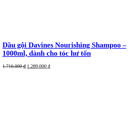
Dầu gội Davines Nourishing Shampoo –
1000ml, dành cho tóc hư tổn
Giá
Giá
1.716.000
₫
1.289.000
₫
gốc
hiện
là:
tại
1.716.000 ₫.
là:
1.289.000 ₫.