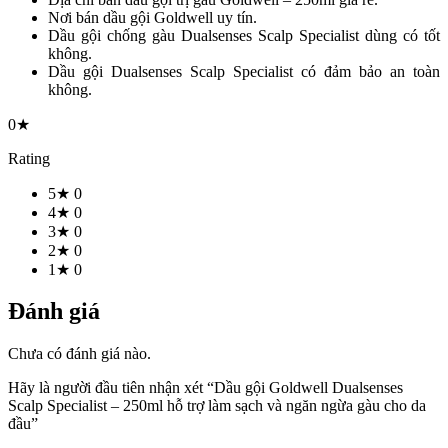
Nơi bán dầu gội Goldwell uy tín.
Dầu gội chống gàu Dualsenses Scalp Specialist dùng có tốt
không.
Dầu gội Dualsenses Scalp Specialist có đảm bảo an toàn
không.
0★
Rating
5★
0
4★
0
3★
0
2★
0
1★
0
Đánh giá
Chưa có đánh giá nào.
Hãy là người đầu tiên nhận xét “Dầu gội Goldwell Dualsenses
Scalp Specialist – 250ml hỗ trợ làm sạch và ngăn ngừa gàu cho da
đầu”