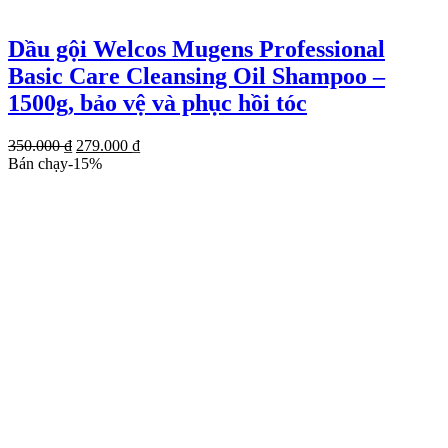
Dầu gội Welcos Mugens Professional
Basic Care Cleansing Oil Shampoo –
1500g, bảo vệ và phục hồi tóc
Giá
Giá
350.000
₫
279.000
₫
gốc
hiện
Bán chạy
-
15
%
là:
tại
350.000 ₫.
là:
279.000 ₫.