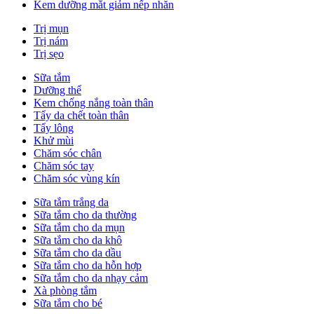
Kem dưỡng mắt giảm nếp nhăn
Trị mụn
Trị nám
Trị sẹo
Sữa tắm
Dưỡng thể
Kem chống nắng toàn thân
Tẩy da chết toàn thân
Tẩy lông
Khử mùi
Chăm sóc chân
Chăm sóc tay
Chăm sóc vùng kín
Sữa tắm trắng da
Sữa tắm cho da thường
Sữa tắm cho da mụn
Sữa tắm cho da khô
Sữa tắm cho da dầu
Sữa tắm cho da hỗn hợp
Sữa tắm cho da nhạy cảm
Xà phòng tắm
Sữa tắm cho bé