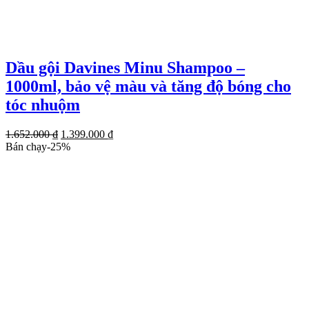
Dầu gội Davines Minu Shampoo –
1000ml, bảo vệ màu và tăng độ bóng cho
tóc nhuộm
Giá
Giá
1.652.000
₫
1.399.000
₫
gốc
hiện
Bán chạy
-
25
%
là:
tại
1.652.000 ₫.
là:
1.399.000 ₫.