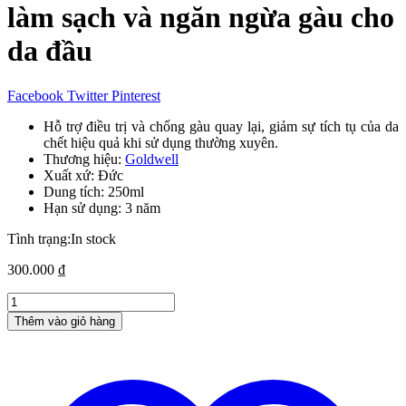
làm sạch và ngăn ngừa gàu cho
da đầu
Facebook
Twitter
Pinterest
Hỗ trợ điều trị và chống gàu quay lại, giảm sự tích tụ của da
chết hiệu quả khi sử dụng thường xuyên.
Thương hiệu:
Goldwell
Xuất xứ: Đức
Dung tích: 250ml
Hạn sử dụng: 3 năm
Tình trạng:
In stock
300.000
₫
Dầu
gội
Thêm vào giỏ hàng
Goldwell
Dualsenses
Scalp
Specialist
-