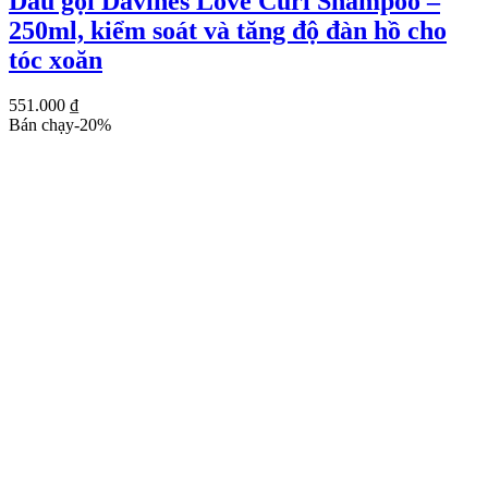
Dầu gội Davines Love Curl Shampoo –
250ml, kiểm soát và tăng độ đàn hồ cho
tóc xoăn
551.000
₫
Bán chạy
-
20
%