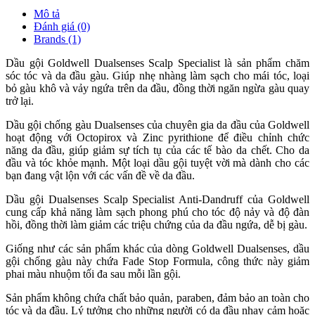
Mô tả
Đánh giá (0)
Brands (1)
Dầu gội Goldwell Dualsenses Scalp Specialist là sản phẩm chăm
sóc tóc và da đầu gàu. Giúp nhẹ nhàng làm sạch cho mái tóc, loại
bỏ gàu khô và vảy ngứa trên da đầu, đồng thời ngăn ngừa gàu quay
trở lại.
Dầu gội chống gàu Dualsenses của chuyên gia da đầu của Goldwell
hoạt động với Octopirox và Zinc pyrithione để điều chỉnh chức
năng da đầu, giúp giảm sự tích tụ của các tế bào da chết. Cho da
đầu và tóc khỏe mạnh. Một loại dầu gội tuyệt vời mà dành cho các
bạn đang vật lộn với các vấn đề về da đầu.
Dầu gội Dualsenses Scalp Specialist Anti-Dandruff của Goldwell
cung cấp khả năng làm sạch phong phú cho tóc độ nảy và độ đàn
hồi, đồng thời làm giảm các triệu chứng của da đầu ngứa, dễ bị gàu.
Giống như các sản phẩm khác của dòng Goldwell Dualsenses, dầu
gội chống gàu này chứa Fade Stop Formula, công thức này giảm
phai màu nhuộm tối đa sau mỗi lần gội.
Sản phẩm không chứa chất bảo quản, paraben, đảm bảo an toàn cho
tóc và da đầu. Lý tưởng cho những người có da đầu nhạy cảm hoặc