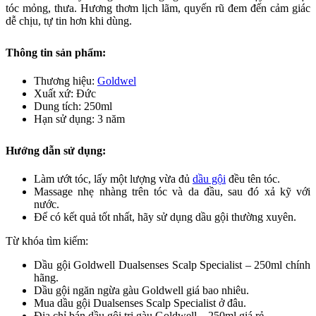
tóc mỏng, thưa. Hương thơm lịch lãm, quyến rũ đem đến cảm giác
dễ chịu, tự tin hơn khi dùng.
Thông tin sản phẩm:
Thương hiệu:
Goldwel
Xuất xứ: Đức
Dung tích: 250ml
Hạn sử dụng: 3 năm
Hướng dẫn sử dụng:
Làm ướt tóc, lấy một lượng vừa đủ
dầu gội
đều tên tóc.
Massage nhẹ nhàng trên tóc và da đầu, sau đó xả kỹ với
nước.
Để có kết quả tốt nhất, hãy sử dụng dầu gội thường xuyên.
Từ khóa tìm kiếm:
Dầu gội Goldwell Dualsenses Scalp Specialist – 250ml chính
hãng.
Dầu gội ngăn ngừa gàu Goldwell giá bao nhiêu.
Mua dầu gội Dualsenses Scalp Specialist ở đâu.
Địa chỉ bán dầu gội trị gàu Goldwell – 250ml giá rẻ.