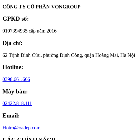
CÔNG TY CỔ PHẨN VONGROUP
GPKD số:
0107394935 cấp năm 2016
Địa chỉ:
62 Trịnh Đình Cửu, phường Định Công, quận Hoàng Mai, Hà Nội
Hotline:
0398.661.666
Máy bàn:
02422.818.111
Email:
Hotro@oadep.com
CÁC CHÍNH SÁCH