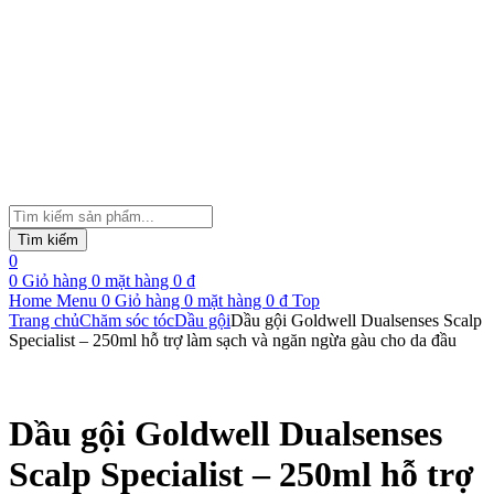
Tìm
kiếm
Tìm kiếm
sản
0
phẩm
0
Giỏ hàng
0
mặt hàng
0
₫
Home
Menu
0
Giỏ hàng
0
mặt hàng
0
₫
Top
Trang chủ
Chăm sóc tóc
Dầu gội
Dầu gội Goldwell Dualsenses Scalp
Specialist – 250ml hỗ trợ làm sạch và ngăn ngừa gàu cho da đầu
Dầu gội Goldwell Dualsenses
Scalp Specialist – 250ml hỗ trợ