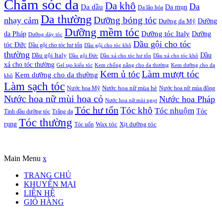
Chăm sóc da
Da khô
Da
Da dầu
Da mụn
Da lão hóa
Da thường
nhạy cảm
Dưỡng bóng tóc
Dưỡng da Mỹ
Dưỡng
Dưỡng mềm tóc
Dưỡng tóc Italy
da Pháp
Dưỡng
Dưỡng dày tóc
Dầu gội cho tóc
tóc Đức
Dầu gội cho tóc hư tổn
Dầu gội cho tóc khô
thường
Dầu gội Italy
Dầu
Dầu gội Đức
Dầu xả cho tóc hư tổn
Dầu xả cho tóc khô
xả cho tóc thường
Gel tạo kiểu tóc
Kem chống nắng cho da thường
Kem dưỡng cho da
Kem ủ tóc
Làm mượt tóc
Kem dưỡng cho da thường
khô
Làm sạch tóc
Nước hoa Mỹ
Nước hoa nữ mùa hè
Nước hoa nữ mùa đông
Nước hoa nữ mùi hoa cỏ
Nước hoa Pháp
Nước hoa nữ mùi ngọt
Tóc hư tổn
Tóc khô
Tóc nhuộm
Tóc
Tinh dầu dưỡng tóc
Trắng da
Tóc thường
rụng
Xịt dưỡng tóc
Tóc uốn
Wax tóc
Copyrights © Oađẹp. All Rights Reserved. Designed by
Oadep.com
Main Menu
x
TRANG CHỦ
KHUYẾN MẠI
LIÊN HỆ
GIỎ HÀNG