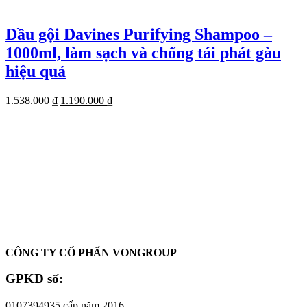
Dầu gội Davines Purifying Shampoo –
1000ml, làm sạch và chống tái phát gàu
hiệu quả
Giá
Giá
1.538.000
₫
1.190.000
₫
gốc
hiện
là:
tại
1.538.000 ₫.
là:
1.190.000 ₫.
Oadep.com – Nhà cung cấp các sản phẩm làm đẹp chính hãng.
CÔNG TY CỔ PHẨN VONGROUP
GPKD số:
0107394935 cấp năm 2016