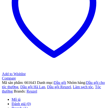
gội,
dầu
xả
và
dầu
tắm
số
lượng
Add to Wishlist
Compare
Mã sản phẩm:
661643
Danh mục:
Dầu gội
Nhóm hàng:
Dầu gội cho
tóc thường
,
Dầu gội Hà Lan
,
Dầu gội Reuzel
,
Làm sạch tóc
,
Tóc
thường
Brands:
Reuzel
Mô tả
Đánh giá (0)