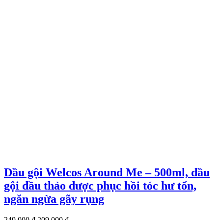
Dầu gội Welcos Around Me – 500ml, dầu
gội đầu thảo dược phục hồi tóc hư tổn,
ngăn ngừa gãy rụng
Giá
Giá
249.000
₫
209.000
₫