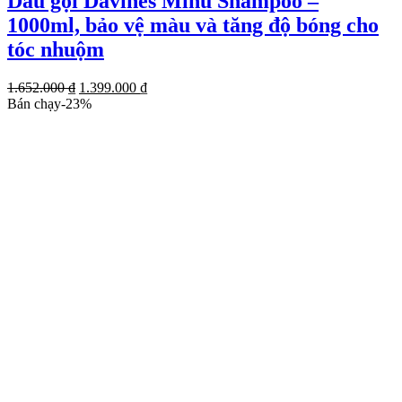
Dầu gội Davines Minu Shampoo –
1000ml, bảo vệ màu và tăng độ bóng cho
tóc nhuộm
Giá
Giá
1.652.000
₫
1.399.000
₫
gốc
hiện
Bán chạy
-
23
%
là:
tại
1.652.000 ₫.
là:
1.399.000 ₫.