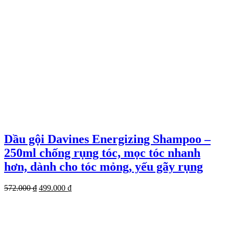
Dầu gội Davines Energizing Shampoo –
250ml chống rụng tóc, mọc tóc nhanh
hơn, dành cho tóc mỏng, yếu gãy rụng
Giá
Giá
572.000
₫
499.000
₫
gốc
hiện
là:
tại
572.000 ₫.
là:
499.000 ₫.