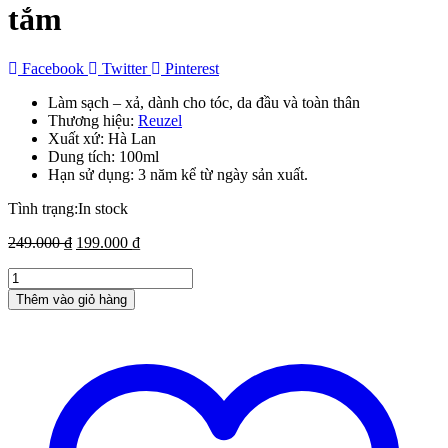
tắm
Facebook
Twitter
Pinterest
Làm sạch – xả, dành cho tóc, da đầu và toàn thân
Thương hiệu:
Reuzel
Xuất xứ: Hà Lan
Dung tích: 100ml
Hạn sử dụng: 3 năm kể từ ngày sản xuất.
Tình trạng:
In stock
Giá
Giá
249.000
₫
199.000
₫
gốc
hiện
Dầu
là:
tại
gội
249.000 ₫.
là:
Thêm vào giỏ hàng
Reuzel
199.000 ₫.
3
in
1
Shampoo
–
100ml
dầu