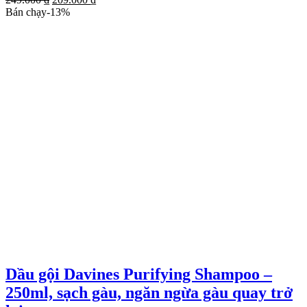
gốc
hiện
Bán chạy
-
13
%
là:
tại
249.000 ₫.
là:
209.000 ₫.
Dầu gội Davines Purifying Shampoo –
250ml, sạch gàu, ngăn ngừa gàu quay trở