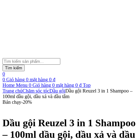
Tìm
kiếm
Tìm kiếm
sản
0
phẩm
0
Giỏ hàng
0
mặt hàng
0
₫
Home
Menu
0
Giỏ hàng
0
mặt hàng
0
₫
Top
Trang chủ
Chăm sóc tóc
Dầu gội
Dầu gội Reuzel 3 in 1 Shampoo –
100ml dầu gội, dầu xả và dầu tắm
Bán chạy
-
20
%
Dầu gội Reuzel 3 in 1 Shampoo
– 100ml dầu gội, dầu xả và dầu