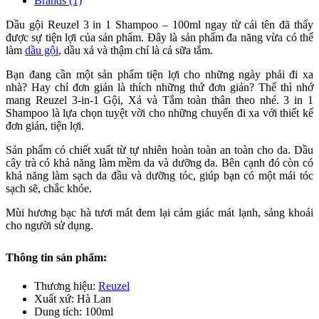
Brands (1)
Dầu gội Reuzel 3 in 1 Shampoo – 100ml ngay từ cái tên đã thấy
được sự tiện lợi của sản phẩm. Đây là sản phẩm đa năng vừa có thể
làm
dầu gội
, dầu xả và thậm chí là cả sữa tắm.
Bạn đang cần một sản phẩm tiện lợi cho những ngày phải đi xa
nhà? Hay chỉ đơn giản là thích những thứ đơn giản? Thế thì nhớ
mang Reuzel 3-in-1 Gội, Xả và Tắm toàn thân theo nhé. 3 in 1
Shampoo là lựa chọn tuyệt vời cho những chuyến đi xa với thiết kế
đơn giản, tiện lợi.
Sản phẩm có chiết xuất từ tự nhiên hoàn toàn an toàn cho da. Dầu
cây trà có khả năng làm mềm da và dưỡng da. Bên cạnh đó còn có
khả năng làm sạch da đầu và dưỡng tóc, giúp bạn có một mái tóc
sạch sẽ, chắc khỏe.
Mùi hương bạc hà tươi mát đem lại cảm giác mát lạnh, sảng khoái
cho người sử dụng.
Thông tin sản phẩm:
Thương hiệu:
Reuzel
Xuất xứ: Hà Lan
Dung tích: 100ml