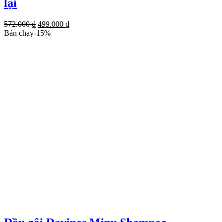
lại
Giá
Giá
572.000
₫
499.000
₫
gốc
hiện
Bán chạy
-
15
%
là:
tại
572.000 ₫.
là:
499.000 ₫.