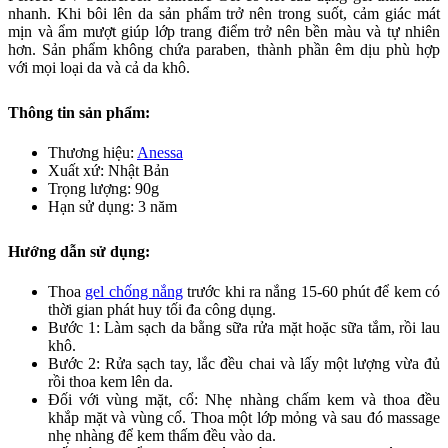
nhanh. Khi bôi lên da sản phẩm trở nên trong suốt, cảm giác mát
mịn và ẩm mượt giúp lớp trang điểm trở nên bền màu và tự nhiên
hơn. Sản phẩm không chứa paraben, thành phần êm dịu phù hợp
với mọi loại da và cả da khô.
Thông tin sản phẩm:
Thương hiệu:
Anessa
Xuất xứ: Nhật Bản
Trọng lượng: 90g
Hạn sử dụng: 3 năm
Hướng dẫn sử dụng:
Thoa
gel chống nắng
trước khi ra nắng 15-60 phút để kem có
thời gian phát huy tối đa công dụng.
Bước 1: Làm sạch da bằng sữa rửa mặt hoặc sữa tắm, rồi lau
khô.
Bước 2: Rửa sạch tay, lắc đều chai và lấy một lượng vừa đủ
rồi thoa kem lên da.
Đối với vùng mặt, cổ: Nhẹ nhàng chấm kem và thoa đều
khắp mặt và vùng cổ. Thoa một lớp mỏng và sau đó massage
nhẹ nhàng để kem thấm đều vào da.