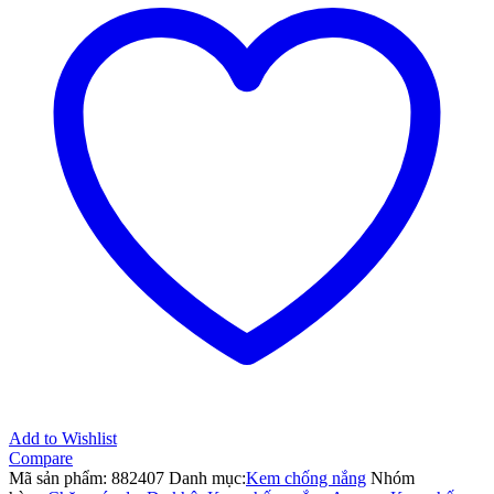
UV
Sunscreen
Skincare
Gel
–
90g
nuôi
dưỡng
và
bảo
vệ
làn
da
tuyệt
đối
SPF50+/PA++++
số
lượng
Add to Wishlist
Compare
Mã sản phẩm:
882407
Danh mục:
Kem chống nắng
Nhóm