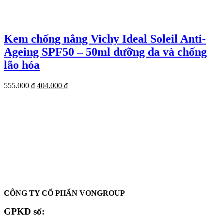
Kem chống nắng Vichy Ideal Soleil Anti-
Ageing SPF50 – 50ml dưỡng da và chống
lão hóa
Giá
Giá
555.000
₫
404.000
₫
gốc
hiện
là:
tại
555.000 ₫.
là:
404.000 ₫.
Oadep.com – Nhà cung cấp các sản phẩm làm đẹp chính hãng.
CÔNG TY CỔ PHẨN VONGROUP
GPKD số: