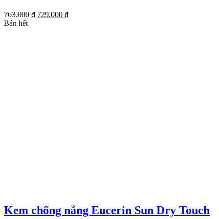
Giá
Giá
763.000
₫
729.000
₫
gốc
hiện
Bán hết
là:
tại
763.000 ₫.
là:
729.000 ₫.
Kem chống nắng Eucerin Sun Dry Touch