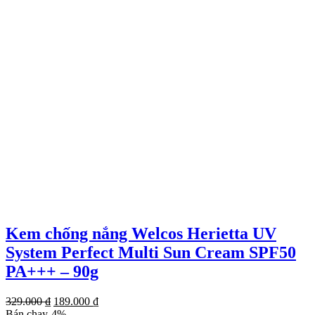
475.000 ₫.
Kem chống nắng Welcos Herietta UV
System Perfect Multi Sun Cream SPF50
PA+++ – 90g
Giá
Giá
329.000
₫
189.000
₫
gốc
hiện
Bán chạy
-
4
%