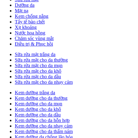
Dưỡng da
Mặt nạ
Kem chống nắng
Tẩy tế bào chết
Xịt khoáng
Nước hoa hồng
Chăm sóc vùng mắt
Điều trị & Phục hồi
Sữa rửa mặt trắng da
Sữa rửa mặt cho da thường
Sữa rửa mặt cho da mụn
Sữa rửa mặt cho da khô
Sữa rửa mặt cho da dầu
Sữa rửa mặt cho da nhạy cảm
Kem dưỡng trắng da
Kem dưỡng cho da thường
Kem dưỡng cho da mụn
Kem dưỡng cho da khô
Kem dưỡng cho da dầu
Kem dưỡng cho da hỗn hợp
Kem dưỡng cho da nhạy cảm
Kem dưỡng cho da thấm nám
Kem dưỡng da chống lão hóa