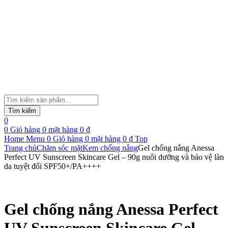
Tìm
kiếm
Tìm kiếm
sản
0
phẩm
0
Giỏ hàng
0
mặt hàng
0
₫
Home
Menu
0
Giỏ hàng
0
mặt hàng
0
₫
Top
Trang chủ
Chăm sóc mặt
Kem chống nắng
Gel chống nắng Anessa
Perfect UV Sunscreen Skincare Gel – 90g nuôi dưỡng và bảo vệ làn
da tuyệt đối SPF50+/PA++++
Gel chống nắng Anessa Perfect