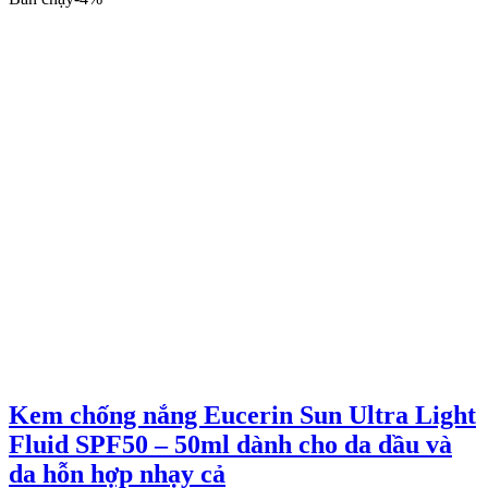
là:
tại
329.000 ₫.
là:
189.000 ₫.
Kem chống nắng Eucerin Sun Ultra Light
Fluid SPF50 – 50ml dành cho da dầu và
da hỗn hợp nhạy cả