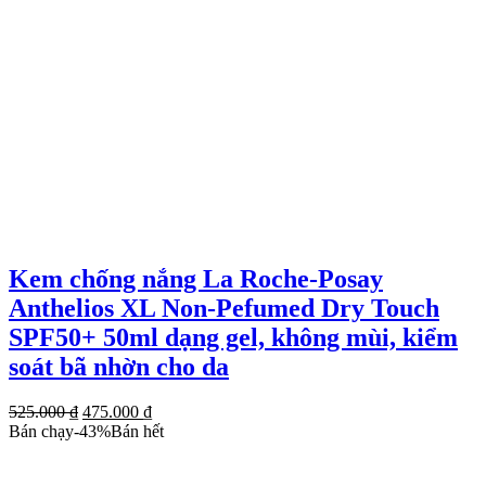
Kem chống nắng La Roche-Posay
Anthelios XL Non-Pefumed Dry Touch
SPF50+ 50ml dạng gel, không mùi, kiểm
soát bã nhờn cho da
Giá
Giá
525.000
₫
475.000
₫
gốc
hiện
Bán chạy
-
43
%
Bán hết
là:
tại
525.000 ₫.
là: