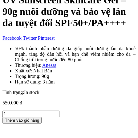
UV Sunscreen Skincare Gel –
90g nuôi dưỡng và bảo vệ làn
da tuyệt đối SPF50+/PA++++
Facebook
Twitter
Pinterest
50% thành phần dưỡng da giúp nuôi dưỡng làn da khoẻ
mạnh, tăng độ đàn hồi và hạn chế viêm nhiễm cho da –
Chống trôi trong nước đến 80 phút.
Thương hiệu:
Anessa
Xuất xứ: Nhật Bản
Trọng lượng: 90g
Hạn sử dụng: 3 năm
Tình trạng:
In stock
550.000
₫
Gel
chống
Thêm vào giỏ hàng
nắng
Anessa
Perfect