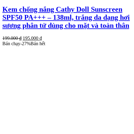
Kem chống nắng Cathy Doll Sunscreen
SPF50 PA+++ – 138ml, trắng da dạng hơi
sương phân tử dùng cho mặt và toàn thân
Giá
Giá
199.000
₫
195.000
₫
gốc
hiện
Bán chạy
-
27
%
Bán hết
là:
tại
199.000 ₫.
là:
195.000 ₫.