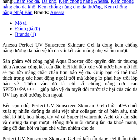
hàng:
Chăm sóc da
,
Da khô
,
Kem chống nắng Anessa
,
Kem chống
nắng cho da khô
,
Kem chống nắng cho da thường
,
Kem chống
nắng Nhật Bản
Brands:
Anessa
Mô tả
Đánh giá (0)
Brands (1)
Anessa Perfect UV Sunscreen Skincare Gel là dòng kem chống
nắng dưỡng da bảo vệ tối đa với kết cấu mỏng nhẹ và ẩm mượt.
Sản phẩm với công nghệ Aqua Booster độc quyền đến từ thương
hiệu Anessa cùng kết cấu đặc biệt khi tiếp xúc với nước hay mồ hôi
sẽ tạo lớp màng chắc chắn hơn bảo vệ da. Giúp bạn có thể thoả
thích trong các hoạt động ngoài trời mà không lo phai hay trôi lớp
bảo vệ. Thêm vào đó là chỉ số chống nắng cực cao
SPF50+/PA++++ giúp bảo vệ da tuyệt đối trước tác hại của các tia
UV hay môi trường bên ngoài.
Bên cạnh đó, Perfect UV Sunscreen Skincare Gel chứa 50% chiết
xuất tự nhiên dưỡng da siêu việt như collagen từ cá biển sâu, tinh
chất lô hội, hoa hồng tây và cả Super Hyaluronic Acid cấp ẩm sâu
và dưỡng da mịn mượt. Đồng thời nuôi dưỡng làn da khoẻ mạnh,
tăng độ đàn hồi và hạn chế viêm nhiễm cho da.
Perfect UV Sunscreen Skincare Gel có kết cấu dạng gel thẩm thấu