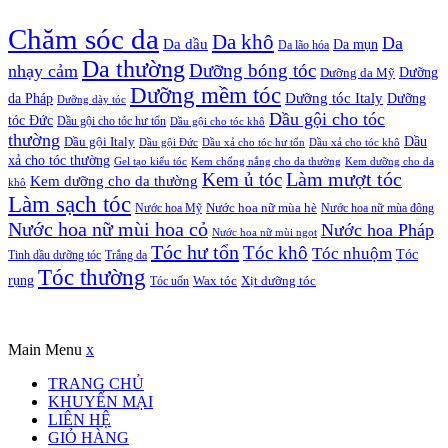
Chăm sóc da
Da khô
Da
Da dầu
Da mụn
Da lão hóa
Da thường
nhạy cảm
Dưỡng bóng tóc
Dưỡng da Mỹ
Dưỡng
Dưỡng mềm tóc
Dưỡng tóc Italy
da Pháp
Dưỡng
Dưỡng dày tóc
Dầu gội cho tóc
tóc Đức
Dầu gội cho tóc hư tổn
Dầu gội cho tóc khô
thường
Dầu gội Italy
Dầu
Dầu gội Đức
Dầu xả cho tóc hư tổn
Dầu xả cho tóc khô
xả cho tóc thường
Gel tạo kiểu tóc
Kem chống nắng cho da thường
Kem dưỡng cho da
Kem ủ tóc
Làm mượt tóc
Kem dưỡng cho da thường
khô
Làm sạch tóc
Nước hoa Mỹ
Nước hoa nữ mùa hè
Nước hoa nữ mùa đông
Nước hoa nữ mùi hoa cỏ
Nước hoa Pháp
Nước hoa nữ mùi ngọt
Tóc hư tổn
Tóc khô
Tóc nhuộm
Tóc
Tinh dầu dưỡng tóc
Trắng da
Tóc thường
rụng
Xịt dưỡng tóc
Tóc uốn
Wax tóc
Copyrights © Oađẹp. All Rights Reserved. Designed by
Oadep.com
Main Menu
x
TRANG CHỦ
KHUYẾN MẠI
LIÊN HỆ
GIỎ HÀNG