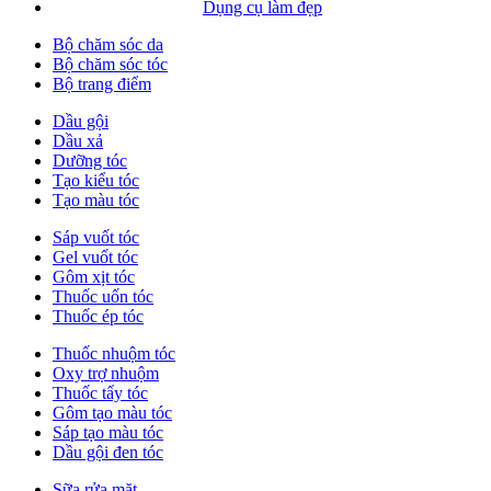
Dụng cụ làm đẹp
Bộ chăm sóc da
Bộ chăm sóc tóc
Bộ trang điểm
Dầu gội
Dầu xả
Dưỡng tóc
Tạo kiểu tóc
Tạo màu tóc
Sáp vuốt tóc
Gel vuốt tóc
Gôm xịt tóc
Thuốc uốn tóc
Thuốc ép tóc
Thuốc nhuộm tóc
Oxy trợ nhuộm
Thuốc tẩy tóc
Gôm tạo màu tóc
Sáp tạo màu tóc
Dầu gội đen tóc
Sữa rửa mặt