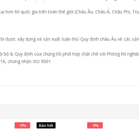
ại hơn 60 quốc gia trên toàn thế giới (Châu Âu, Châu Á, Châu Phi, 
tôi được xây dựng và sản xuất tuân thủ Quy định châu Âu về các s
 bộ & Quy định của chúng tôi phối hợp chặt chẽ với Phòng thí nghiệ
716, chứng nhận ISO 9001
-
9
%
Bán hết
-
9
%