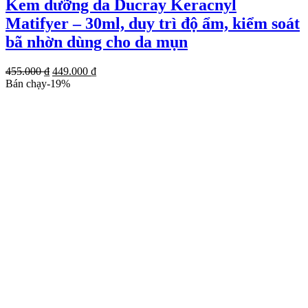
Kem dưỡng da Ducray Keracnyl
Matifyer – 30ml, duy trì độ ẩm, kiểm soát
bã nhờn dùng cho da mụn
Giá
Giá
455.000
₫
449.000
₫
gốc
hiện
Bán chạy
-
19
%
là:
tại
455.000 ₫.
là:
449.000 ₫.