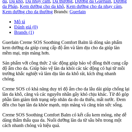
da
,
Da khô
,
Da nhạy cảm
,
Da thường
,
Dưỡng da Guerlain
,
Dưỡng
da Pháp
,
Kem dưỡng cho da khô
,
Kem dưỡng cho da nhạy cảm
,
Kem dưỡng cho da thường
Brands:
Guerlain
Mô tả
Đánh giá (0)
Brands (1)
Guerlain Creme SOS Soothing Comfort Balm là dòng sản phẩm
kem dưỡng da giúp cung cấp độ ẩm và làm dịu cho da giúp làn
mềm mại, mịn màng hơn.
Sản phẩm với c
ông thức 2 tác động giúp bảo vệ đồng thời cung cấp
độ ẩm cho da. Giúp bảo vệ làn da khỏi các tác động có hại từ môi
trường khắc nghiệt và làm dịu làn da khô rát, kích ứng nhanh
chóng.
Creme SOS có khả năng duy trì độ ẩm cho da lâu dài giúp chống lại
làn da khô, căng và các nguyên nhân gây khó chịu khác. Từ đó góp
phần làm giảm tình trạng nếp nhăn da do da thiếu, mất nước. Đem
đến cho bạn làn da khỏe mạnh, mịn màng và căng tràn sức sống.
Creme SOS Soothing Comfort Balm có kết cấu kem mỏng, nhẹ dễ
dàng thẩm thấu qua da. Nuôi dưỡng làn da từ sâu bên trong một
cách nhanh chóng và hiệu quả.