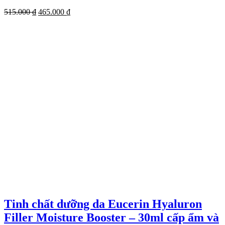
Giá
Giá
515.000
₫
465.000
₫
gốc
hiện
là:
tại
515.000 ₫.
là:
465.000 ₫.
Tinh chất dưỡng da Eucerin Hyaluron
Filler Moisture Booster – 30ml cấp ẩm và