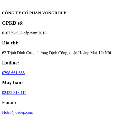
Oadep.com – Nhà cung cấp các sản phẩm làm đẹp chính hãng.
CÔNG TY CỔ PHẨN VONGROUP
GPKD số:
0107394935 cấp năm 2016
Địa chỉ:
62 Trịnh Đình Cửu, phường Định Công, quận Hoàng Mai, Hà Nội
Hotline:
0398.661.666
Máy bàn:
02422.818.111
Email:
Hotro@oadep.com