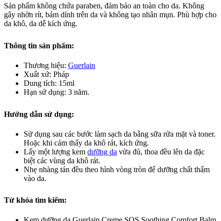
Sản phẩm không chứa paraben, đảm bảo an toàn cho da. Không
gây nhờn rít, bám dính trên da và không tạo nhân mụn. Phù hợp cho
da khô, da dễ kích ứng.
Thông tin sản phẩm:
Thương hiệu:
Guerlain
Xuất xứ: Pháp
Dung tích: 15ml
Hạn sử dụng: 3 năm.
Hướng dẫn sử dụng:
Sử dụng sau các bước làm sạch da bằng sữa rửa mặt và toner.
Hoặc khi cảm thấy da khô rát, kích ứng.
Lấy một lượng kem
dưỡng da
vừa đủ, thoa đều lên da đặc
biệt các vùng da khô rát.
Nhẹ nhàng tán đều theo hình vòng tròn để dưỡng chất thấm
vào da.
Từ khóa tìm kiếm:
Kem dưỡng da Guerlain Creme SOS Soothing Comfort Balm