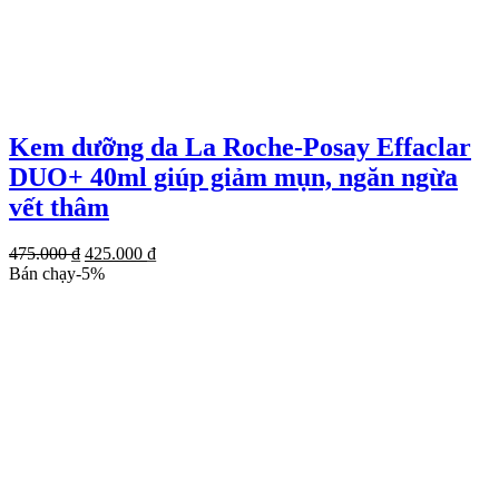
Kem dưỡng da La Roche-Posay Effaclar
DUO+ 40ml giúp giảm mụn, ngăn ngừa
vết thâm
Giá
Giá
475.000
₫
425.000
₫
gốc
hiện
Bán chạy
-
5
%
là:
tại
475.000 ₫.
là:
425.000 ₫.