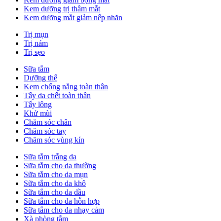
Kem dưỡng trị thâm mắt
Kem dưỡng mắt giảm nếp nhăn
Trị mụn
Trị nám
Trị sẹo
Sữa tắm
Dưỡng thể
Kem chống nắng toàn thân
Tẩy da chết toàn thân
Tẩy lông
Khử mùi
Chăm sóc chân
Chăm sóc tay
Chăm sóc vùng kín
Sữa tắm trắng da
Sữa tắm cho da thường
Sữa tắm cho da mụn
Sữa tắm cho da khô
Sữa tắm cho da dầu
Sữa tắm cho da hỗn hợp
Sữa tắm cho da nhạy cảm
Xà phòng tắm