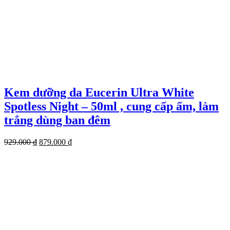
Kem dưỡng da Eucerin Ultra White
Spotless Night – 50ml , cung cấp ẩm, làm
trắng dùng ban đêm
Giá
Giá
929.000
₫
879.000
₫
gốc
hiện
là:
tại
929.000 ₫.
là:
879.000 ₫.