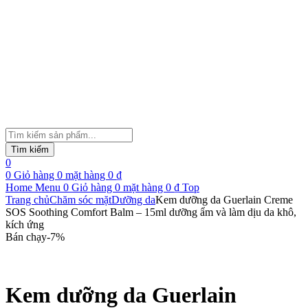
Tìm
kiếm
Tìm kiếm
sản
0
phẩm
0
Giỏ hàng
0
mặt hàng
0
₫
Home
Menu
0
Giỏ hàng
0
mặt hàng
0
₫
Top
Trang chủ
Chăm sóc mặt
Dưỡng da
Kem dưỡng da Guerlain Creme
SOS Soothing Comfort Balm – 15ml dưỡng ẩm và làm dịu da khô,
kích ứng
Bán chạy
-
7
%
Kem dưỡng da Guerlain