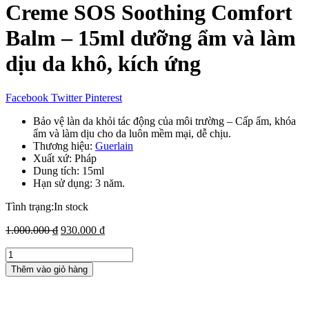
Creme SOS Soothing Comfort
Balm – 15ml dưỡng ẩm và làm
dịu da khô, kích ứng
Facebook
Twitter
Pinterest
Bảo vệ làn da khỏi tác động của môi trường – Cấp ẩm, khóa
ẩm và làm dịu cho da luôn mềm mại, dễ chịu.
Thương hiệu:
Guerlain
Xuất xứ: Pháp
Dung tích: 15ml
Hạn sử dụng: 3 năm.
Tình trạng:
In stock
Giá
Giá
1.000.000
₫
930.000
₫
gốc
hiện
Kem
là:
tại
dưỡng
1.000.000 ₫.
là:
Thêm vào giỏ hàng
da
930.000 ₫.
Guerlain
Creme