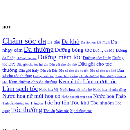
HOT
Chăm sóc da
Da khô
Da
Da dầu
Da mụn
Da lão hóa
Da thường
nhạy cảm
Dưỡng bóng tóc
Dưỡng da Mỹ
Dưỡng
Dưỡng mềm tóc
Dưỡng tóc Italy
da Pháp
Dưỡng
Dưỡng dày tóc
Dầu gội cho tóc
tóc Đức
Dầu gội cho tóc hư tổn
Dầu gội cho tóc khô
thường
Dầu gội Italy
Dầu
Dầu gội Đức
Dầu xả cho tóc hư tổn
Dầu xả cho tóc khô
xả cho tóc thường
Gel tạo kiểu tóc
Kem chống nắng cho da thường
Kem dưỡng cho da
Kem ủ tóc
Làm mượt tóc
Kem dưỡng cho da thường
khô
Làm sạch tóc
Nước hoa Mỹ
Nước hoa nữ mùa hè
Nước hoa nữ mùa đông
Nước hoa nữ mùi hoa cỏ
Nước hoa Pháp
Nước hoa nữ mùi ngọt
Tóc hư tổn
Tóc khô
Tóc nhuộm
Tóc
Tinh dầu dưỡng tóc
Trắng da
Tóc thường
rụng
Xịt dưỡng tóc
Tóc uốn
Wax tóc
Copyrights © Oađẹp. All Rights Reserved. Designed by
Oadep.com