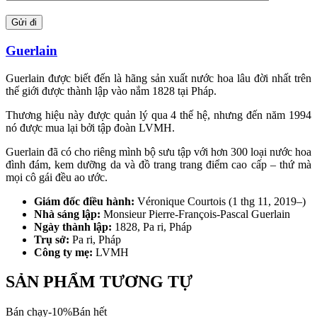
Guerlain
Guerlain được biết đến là hãng sản xuất nước hoa lâu đời nhất trên
thế giới được thành lập vào nắm 1828 tại Pháp.
Thương hiệu này được quản lý qua 4 thế hệ, nhưng đến năm 1994
nó được mua lại bởi tập đoàn LVMH.
Guerlain đã có cho riêng mình bộ sưu tập với hơn 300 loại nước hoa
đình đám, kem dưỡng da và đồ trang trang điểm cao cấp – thứ mà
mọi cô gái đều ao ước.
Giám đốc điều hành:
Véronique Courtois (1 thg 11, 2019–)
Nhà sáng lập:
Monsieur Pierre-François-Pascal Guerlain
Ngày thành lập:
1828, Pa ri, Pháp
Trụ sở:
Pa ri, Pháp
Công ty mẹ:
LVMH
SẢN PHẨM TƯƠNG TỰ
Bán chạy
-
10
%
Bán hết