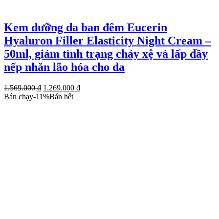
Kem dưỡng da ban đêm Eucerin
Hyaluron Filler Elasticity Night Cream –
50ml, giảm tình trạng chảy xệ và lấp đầy
nếp nhăn lão hóa cho da
Giá
Giá
1.569.000
₫
1.269.000
₫
gốc
hiện
Bán chạy
-
11
%
Bán hết
là:
tại
1.569.000 ₫.
là:
1.269.000 ₫.