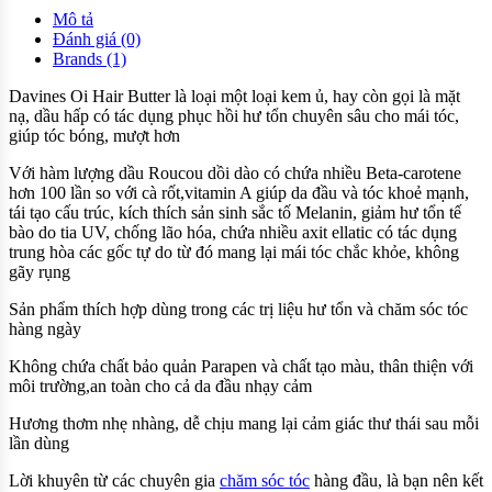
Mô tả
Đánh giá (0)
Brands (1)
Davines Oi Hair Butter là loại một loại kem ủ, hay còn gọi là mặt
nạ, dầu hấp có tác dụng phục hồi hư tổn chuyên sâu cho mái tóc,
giúp tóc bóng, mượt hơn
Với hàm lượng dầu Roucou dồi dào có chứa nhiều Beta-carotene
hơn 100 lần so với cà rốt,vitamin A giúp da đầu và tóc khoẻ mạnh,
tái tạo cấu trúc, kích thích sản sinh sắc tố Melanin, giảm hư tổn tế
bào do tia UV, chống lão hóa, chứa nhiều axit ellatic có tác dụng
trung hòa các gốc tự do từ đó mang lại mái tóc chắc khỏe, không
gãy rụng
Sản phẩm thích hợp dùng trong các trị liệu hư tổn và chăm sóc tóc
hàng ngày
Không chứa chất bảo quản Parapen và chất tạo màu, thân thiện với
môi trường,an toàn cho cả da đầu nhạy cảm
Hương thơm nhẹ nhàng, dễ chịu mang lại cảm giác thư thái sau mỗi
lần dùng
Lời khuyên từ các chuyên gia
chăm sóc tóc
hàng đầu, là bạn nên kết