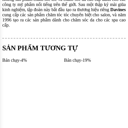
công ty mỹ phẩm nổi tiếng trên thế giới. Sau một thập kỷ mài giũa
kinh nghiệm, tập đoàn này bắt đầu tạo ra thương hiệu riêng
Davines
cung cấp các sản phẩm chăm tóc tóc chuyên biệt cho salon, và năm
1996 tạo ra các sản phẩm dành cho chăm sóc da cho các spa cao
cấp.
SẢN PHẨM TƯƠNG TỰ
Bán chạy
-
4
%
Bán chạy
-
19
%
B