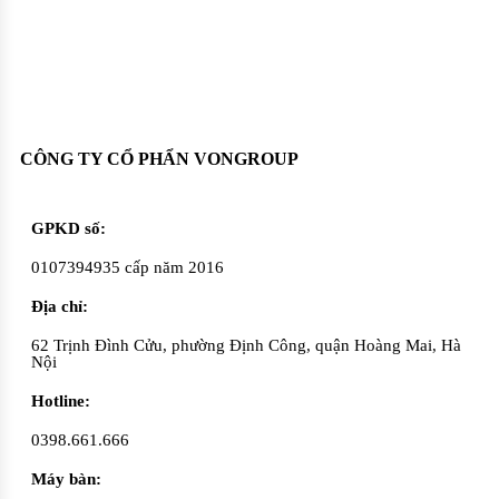
Oadep.com – Nhà cung cấp các sản phẩm làm đẹp chính hãng.
CÔNG TY CỔ PHẨN VONGROUP
GPKD số:
0107394935 cấp năm 2016
Địa chỉ:
62 Trịnh Đình Cửu, phường Định Công, quận Hoàng Mai, Hà
Nội
Hotline:
0398.661.666
Máy bàn: