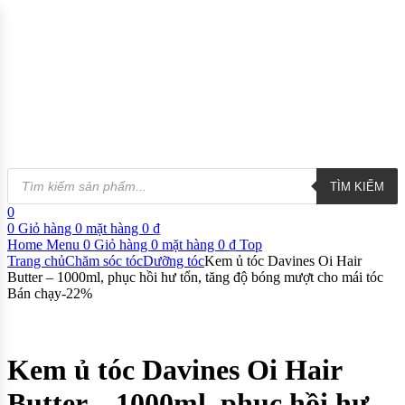
TÌM KIẾM
0
0
Giỏ hàng
0
mặt hàng
0
₫
Home
Menu
0
Giỏ hàng
0
mặt hàng
0
₫
Top
Trang chủ
Chăm sóc tóc
Dưỡng tóc
Kem ủ tóc Davines Oi Hair
Butter – 1000ml, phục hồi hư tổn, tăng độ bóng mượt cho mái tóc
Bán chạy
-
22
%
Kem ủ tóc Davines Oi Hair
Butter – 1000ml, phục hồi hư