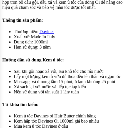
hợp trọn bộ dầu gội, dầu xả và kem ủ tóc của dòng Oi để nâng cao
hiệu quả chăm sóc và bảo vệ màu tóc được tốt nhất.
Thông tin sản phẩm:
Thương hiệu:
Davines
Xuất xứ: Made In Italy
Dung tích: 1000ml
Hạn sử dụng: 3 năm
Hướng dẫn sử dụng Kem ủ tóc:
Sau khi gội hoặc xả với, lau khô tóc cho ráo nước
Lấy một lượng kem ủ vừa đủ thoa đều lên thân và ngọn tóc
Massage, và ủ nóng tầm 15 phút, ủ lạnh khoảng 25 phút
Xả sạch lại với nước và tiếp tục tạp kiểu
Nên sử dụng với tần suất 1 lần/ tuần
Từ khóa tìm kiếm:
Kem ủ tóc Davines oi Hair Butter chính hãng
Kem hấp tóc Davines Oi 1000ml giá bao nhiêu
Mua kem ủ tóc Davines ở đâu