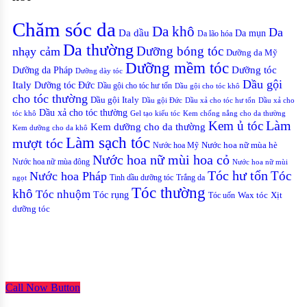
Chăm sóc da
Da khô
Da
Da dầu
Da mụn
Da lão hóa
Da thường
nhạy cảm
Dưỡng bóng tóc
Dưỡng da Mỹ
Dưỡng mềm tóc
Dưỡng tóc
Dưỡng da Pháp
Dưỡng dày tóc
Dầu gội
Italy
Dưỡng tóc Đức
Dầu gội cho tóc hư tổn
Dầu gội cho tóc khô
cho tóc thường
Dầu gội Italy
Dầu gội Đức
Dầu xả cho tóc hư tổn
Dầu xả cho
Dầu xả cho tóc thường
Gel tạo kiểu tóc
Kem chống nắng cho da thường
tóc khô
Kem ủ tóc
Làm
Kem dưỡng cho da thường
Kem dưỡng cho da khô
Làm sạch tóc
mượt tóc
Nước hoa Mỹ
Nước hoa nữ mùa hè
Nước hoa nữ mùi hoa cỏ
Nước hoa nữ mùa đông
Nước hoa nữ mùi
Tóc hư tổn
Tóc
Nước hoa Pháp
Tinh dầu dưỡng tóc
Trắng da
ngọt
Tóc thường
khô
Tóc nhuộm
Tóc rụng
Xịt
Tóc uốn
Wax tóc
dưỡng tóc
Copyrights © Oađẹp. All Rights Reserved. Designed by
Oadep.com
Call Now Button