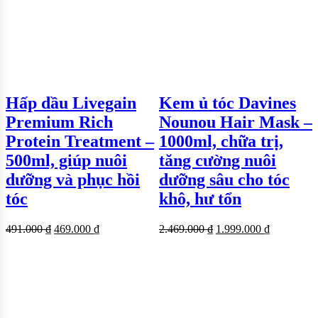
Hấp dầu Livegain
Kem ủ tóc Davines
Premium Rich
Nounou Hair Mask –
Protein Treatment –
1000ml, chữa trị,
500ml, giúp nuôi
tăng cường nuôi
dưỡng và phục hồi
dưỡng sâu cho tóc
tóc
khô, hư tổn
1
491.000
₫
469.000
₫
2.469.000
₫
1.999.000
₫