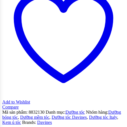
Add to Wishlist
Compare
Mã sản phẩm:
8832130
Danh mục:
Dưỡng tóc
Nhóm hàng:
Dưỡng
bóng tóc
,
Dưỡng mềm tóc
,
Dưỡng tóc Davines
,
Dưỡng tóc Italy
,
Kem ủ tóc
Brands:
Davines