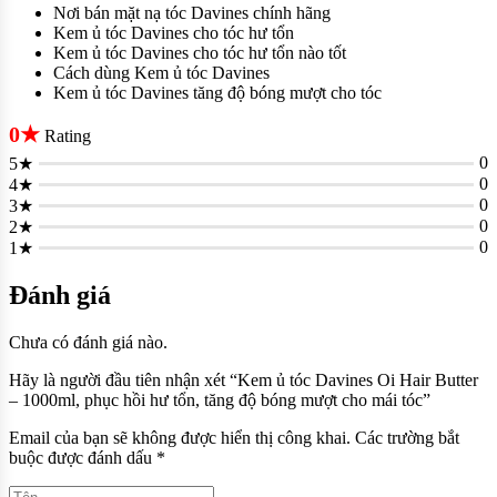
Nơi bán mặt nạ tóc Davines chính hãng
Kem ủ tóc Davines cho tóc hư tổn
Kem ủ tóc Davines cho tóc hư tổn nào tốt
Cách dùng Kem ủ tóc Davines
Kem ủ tóc Davines tăng độ bóng mượt cho tóc
0★
Rating
0
5★
0
4★
0
3★
0
2★
0
1★
Đánh giá
Chưa có đánh giá nào.
Hãy là người đầu tiên nhận xét “Kem ủ tóc Davines Oi Hair Butter
– 1000ml, phục hồi hư tổn, tăng độ bóng mượt cho mái tóc”
Email của bạn sẽ không được hiển thị công khai.
Các trường bắt
buộc được đánh dấu
*