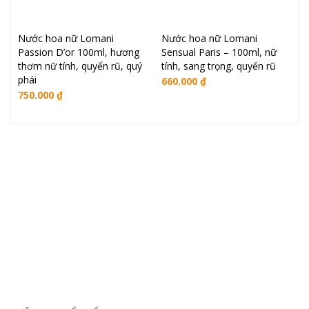
Nước hoa nữ Lomani
Nước hoa nữ Lomani
Passion D’or 100ml, hương
Sensual Paris – 100ml, nữ
thơm nữ tính, quyến rũ, quý
tính, sang trọng, quyến rũ
phái
660.000
₫
750.000
₫
Oadep.com – Nhà cung cấp các sản phẩm làm đẹp chính
hãng.