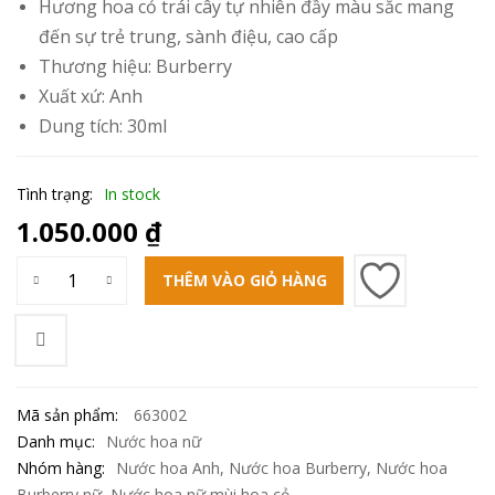
Hương hoa cỏ trái cây tự nhiên đầy màu sắc mang
đến sự trẻ trung, sành điệu, cao cấp
Thương hiệu:
Burberry
Xuất xứ: Anh
Dung tích: 30ml
Tình trạng:
In stock
1.050.000
₫
THÊM VÀO GIỎ HÀNG
Mã sản phẩm:
663002
Danh mục:
Nước hoa nữ
Nhóm hàng:
Nước hoa Anh
,
Nước hoa Burberry
,
Nước hoa
Burberry nữ
,
Nước hoa nữ mùi hoa cỏ