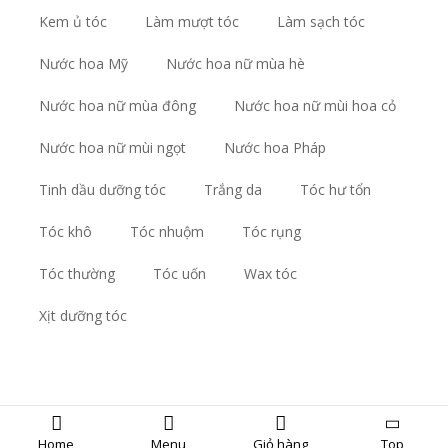
Kem ủ tóc
Làm mượt tóc
Làm sạch tóc
Nước hoa Mỹ
Nước hoa nữ mùa hè
Nước hoa nữ mùa đông
Nước hoa nữ mùi hoa cỏ
Nước hoa nữ mùi ngọt
Nước hoa Pháp
Tinh dầu dưỡng tóc
Trắng da
Tóc hư tổn
Tóc khô
Tóc nhuộm
Tóc rụng
Tóc thường
Tóc uốn
Wax tóc
Xịt dưỡng tóc
Copyrights © Oađẹp. All Rights Reserved. Designed by
Oadep.com
Home
Menu
Giỏ hàng
Top