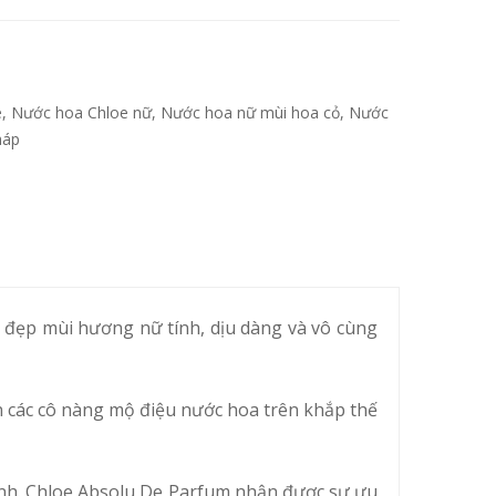
e
,
Nước hoa Chloe nữ
,
Nước hoa nữ mùi hoa cỏ
,
Nước
háp
ẹp mùi hương nữ tính, dịu dàng và vô cùng
n các cô nàng mộ điệu nước hoa trên khắp thế
ính. Chloe Absolu De Parfum nhận được sự ưu