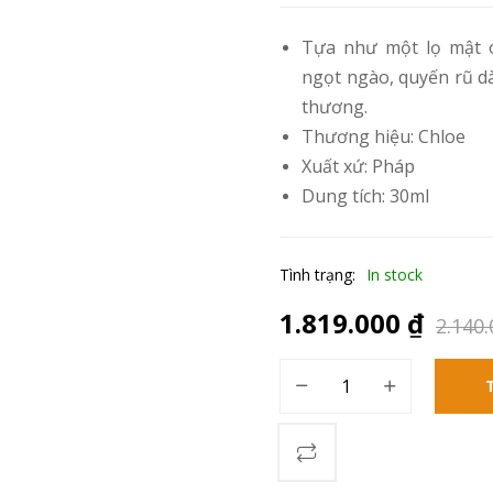
Tựa như một lọ mật 
ngọt ngào, quyến rũ dà
thương.
Thương hiệu:
Chloe
Xuất xứ: Pháp
Dung tích: 30ml
Tình trạng:
In stock
1.819.000
₫
2.140