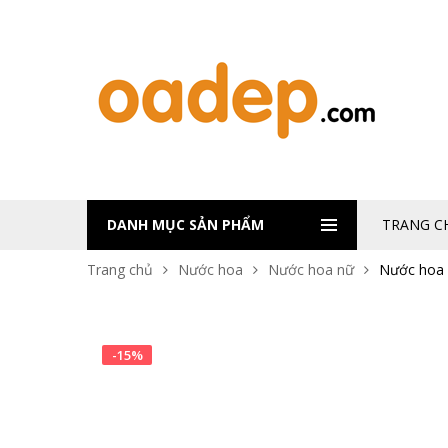
DANH MỤC SẢN PHẨM
TRANG C
Trang chủ
Nước hoa
Nước hoa nữ
Nước hoa 
-
15
%