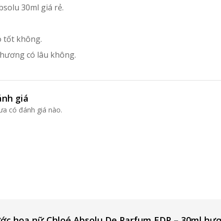
solu 30ml giá rẻ.
 tốt không.
hương có lâu không.
nh giá
ưa có đánh giá nào.
ước hoa nữ Chloé Absolu De Parfum EDP – 30ml hươ