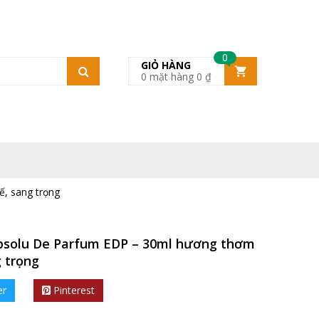
0
GIỎ HÀNG
0
mặt hàng
0
₫
ế, sang trọng
bsolu De Parfum EDP – 30ml hương thơm
g trọng
er
Pinterest