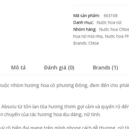
Mã sản phẩm:
663108
Danh mục:
Nước hoa nữ
Nhóm hàng:
Nước hoa Chlo
hoa nữ mùi nhẹ
,
Nước hoa P
Brands:
Chloe
Mô tả
Đánh giá (0)
Brands (1)
huộc nhóm hương hoa cỏ phương Đông, đem đến cho phái đ
oe Absolu từ tốn lan tỏa hương thơm gợi cảm và quyến rũ đế
ển chuyển của các hương hoa dịu dàng, nữ tính.
uý cô hiện đại mang trên mình phong cách dễ thương, nữ t