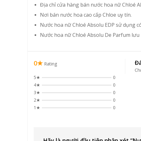
Địa chỉ cửa hàng bán nước hoa nữ Chloé Ab
Nơi bán nước hoa cao cấp Chloe uy tín.
Nước hoa nữ Chloé Absolu EDP sử dụng có
Nước hoa nữ Chloé Absolu De Parfum lưu 
0★
Đá
Rating
Ch
5★
0
4★
0
3★
0
2★
0
1★
0
Hãy là người đầu tiên nhận xét “N