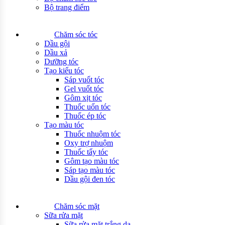
Bộ trang điểm
Chăm sóc tóc
Dầu gội
Dầu xả
Dưỡng tóc
Tạo kiểu tóc
Sáp vuốt tóc
Gel vuốt tóc
Gôm xịt tóc
Thuốc uốn tóc
Thuốc ép tóc
Tạo màu tóc
Thuốc nhuộm tóc
Oxy trợ nhuộm
Thuốc tẩy tóc
Gôm tạo màu tóc
Sáp tạo màu tóc
Dầu gội đen tóc
Chăm sóc mặt
Sữa rửa mặt
Sữa rửa mặt trắng da