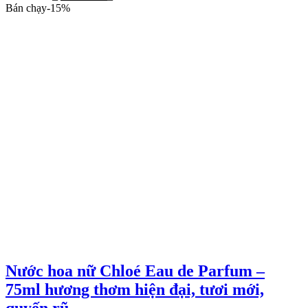
gốc
hiện
Bán chạy
-
15
%
là:
tại
1.920.000 ₫.
là:
1.630.000 ₫.
Nước hoa nữ Chloé Eau de Parfum –
75ml hương thơm hiện đại, tươi mới,
quyến rũ