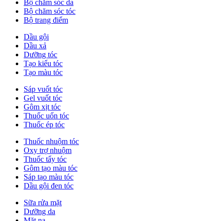
Bộ chăm sóc da
Bộ chăm sóc tóc
Bộ trang điểm
Dầu gội
Dầu xả
Dưỡng tóc
Tạo kiểu tóc
Tạo màu tóc
Sáp vuốt tóc
Gel vuốt tóc
Gôm xịt tóc
Thuốc uốn tóc
Thuốc ép tóc
Thuốc nhuộm tóc
Oxy trợ nhuộm
Thuốc tẩy tóc
Gôm tạo màu tóc
Sáp tạo màu tóc
Dầu gội đen tóc
Sữa rửa mặt
Dưỡng da
Mặt nạ