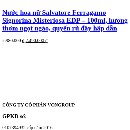
Nước hoa nữ Salvatore Ferragamo
Signorina Misteriosa EDP – 100ml, hương
thơm ngọt ngào, quyến rũ đầy hấp dẫn
Giá
Giá
2.980.000
₫
2.490.000
₫
gốc
hiện
là:
tại
2.980.000 ₫.
là:
2.490.000 ₫.
Oadep.com – Nhà cung cấp các sản phẩm làm đẹp chính hãng.
CÔNG TY CỔ PHẨN VONGROUP
GPKD số:
0107394935 cấp năm 2016