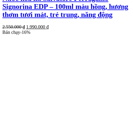
Signorina EDP – 100ml màu hồng, hương
thơm tươi mát, trẻ trung, năng động
Giá
Giá
2.550.000
₫
1.990.000
₫
gốc
hiện
Bán chạy
-
16
%
là:
tại
2.550.000 ₫.
là:
1.990.000 ₫.