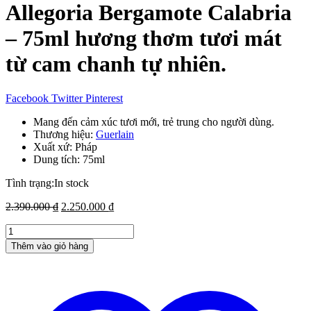
Allegoria Bergamote Calabria
– 75ml hương thơm tươi mát
từ cam chanh tự nhiên.
Facebook
Twitter
Pinterest
Mang đến cảm xúc tươi mới, trẻ trung cho người dùng.
Thương hiệu:
Guerlain
Xuất xứ: Pháp
Dung tích: 75ml
Tình trạng:
In stock
Giá
Giá
2.390.000
₫
2.250.000
₫
gốc
hiện
Nước
là:
tại
hoa
2.390.000 ₫.
là:
Thêm vào giỏ hàng
nữ
2.250.000 ₫.
Guerlain
Aqua
Allegoria
Bergamote