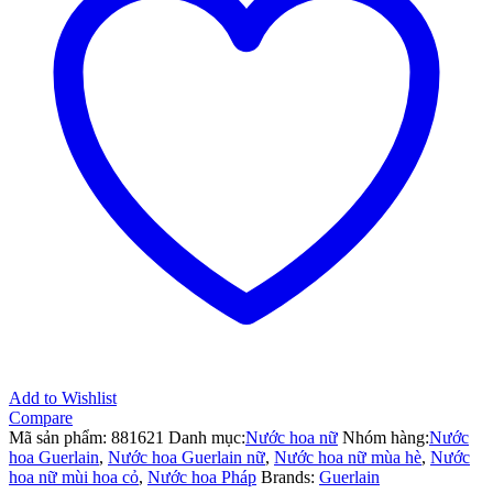
Calabria
–
75ml
hương
thơm
tươi
mát
từ
cam
chanh
tự
nhiên.
số
lượng
Add to Wishlist
Compare
Mã sản phẩm:
881621
Danh mục:
Nước hoa nữ
Nhóm hàng:
Nước
hoa Guerlain
,
Nước hoa Guerlain nữ
,
Nước hoa nữ mùa hè
,
Nước
hoa nữ mùi hoa cỏ
,
Nước hoa Pháp
Brands:
Guerlain