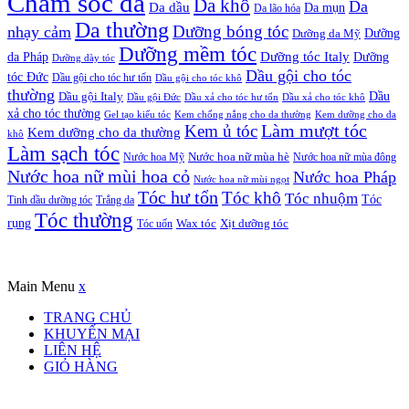
Chăm sóc da
Da khô
Da
Da dầu
Da mụn
Da lão hóa
Da thường
nhạy cảm
Dưỡng bóng tóc
Dưỡng da Mỹ
Dưỡng
Dưỡng mềm tóc
Dưỡng tóc Italy
da Pháp
Dưỡng
Dưỡng dày tóc
Dầu gội cho tóc
tóc Đức
Dầu gội cho tóc hư tổn
Dầu gội cho tóc khô
thường
Dầu gội Italy
Dầu
Dầu gội Đức
Dầu xả cho tóc hư tổn
Dầu xả cho tóc khô
xả cho tóc thường
Gel tạo kiểu tóc
Kem chống nắng cho da thường
Kem dưỡng cho da
Kem ủ tóc
Làm mượt tóc
Kem dưỡng cho da thường
khô
Làm sạch tóc
Nước hoa Mỹ
Nước hoa nữ mùa hè
Nước hoa nữ mùa đông
Nước hoa nữ mùi hoa cỏ
Nước hoa Pháp
Nước hoa nữ mùi ngọt
Tóc hư tổn
Tóc khô
Tóc nhuộm
Tóc
Tinh dầu dưỡng tóc
Trắng da
Tóc thường
rụng
Xịt dưỡng tóc
Tóc uốn
Wax tóc
Copyrights © Oađẹp. All Rights Reserved. Designed by
Oadep.com
Main Menu
x
TRANG CHỦ
KHUYẾN MẠI
LIÊN HỆ
GIỎ HÀNG