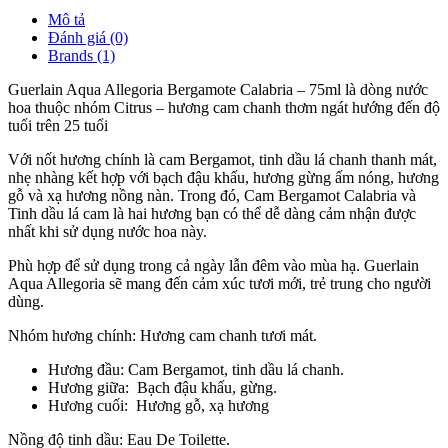
Mô tả
Đánh giá (0)
Brands (1)
Guerlain Aqua Allegoria Bergamote Calabria – 75ml là dòng nước
hoa thuộc nhóm Citrus – hương cam chanh thơm ngát hướng đến độ
tuổi trên 25 tuổi
Với nốt hương chính là cam Bergamot, tinh dầu lá chanh thanh mát,
nhẹ nhàng kết hợp với bạch đậu khấu, hương gừng ấm nóng, hương
gỗ và xạ hương nồng nàn. Trong đó, Cam Bergamot Calabria và
Tinh dầu lá cam là hai hương bạn có thể dễ dàng cảm nhận được
nhất khi sử dụng nước hoa này.
Phù hợp để sử dụng trong cả ngày lẫn đêm vào mùa hạ. Guerlain
Aqua Allegoria sẽ mang đến cảm xúc tươi mới, trẻ trung cho người
dùng.
Nhóm hương chính: Hương cam chanh tươi mát.
Hương đầu: Cam Bergamot, tinh dầu lá chanh.
Hương giữa: Bạch đậu khấu, gừng.
Hương cuối: Hương gỗ, xạ hương
Nồng độ tinh dầu: Eau De Toilette.