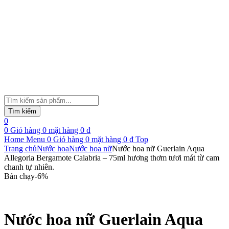
Tìm
kiếm
Tìm kiếm
sản
0
phẩm
0
Giỏ hàng
0
mặt hàng
0
₫
Home
Menu
0
Giỏ hàng
0
mặt hàng
0
₫
Top
Trang chủ
Nước hoa
Nước hoa nữ
Nước hoa nữ Guerlain Aqua
Allegoria Bergamote Calabria – 75ml hương thơm tươi mát từ cam
chanh tự nhiên.
Bán chạy
-
6
%
Nước hoa nữ Guerlain Aqua