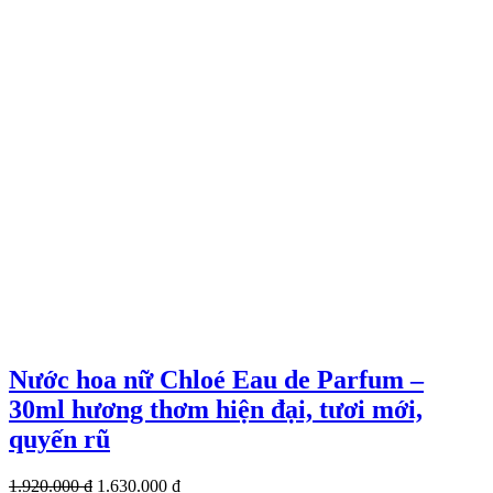
Nước hoa nữ Chloé Eau de Parfum –
30ml hương thơm hiện đại, tươi mới,
quyến rũ
Giá
Giá
1.920.000
₫
1.630.000
₫