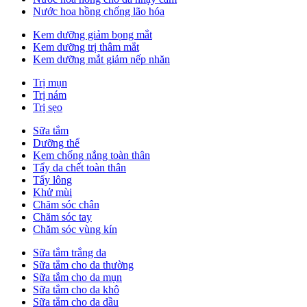
Nước hoa hồng chống lão hóa
Kem dưỡng giảm bọng mắt
Kem dưỡng trị thâm mắt
Kem dưỡng mắt giảm nếp nhăn
Trị mụn
Trị nám
Trị sẹo
Sữa tắm
Dưỡng thể
Kem chống nắng toàn thân
Tẩy da chết toàn thân
Tẩy lông
Khử mùi
Chăm sóc chân
Chăm sóc tay
Chăm sóc vùng kín
Sữa tắm trắng da
Sữa tắm cho da thường
Sữa tắm cho da mụn
Sữa tắm cho da khô
Sữa tắm cho da dầu