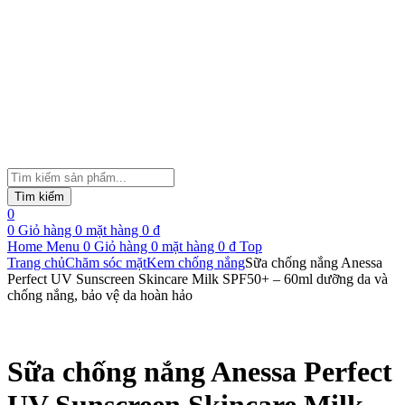
Tìm
kiếm
Tìm kiếm
sản
0
phẩm
0
Giỏ hàng
0
mặt hàng
0
₫
Home
Menu
0
Giỏ hàng
0
mặt hàng
0
₫
Top
Trang chủ
Chăm sóc mặt
Kem chống nắng
Sữa chống nắng Anessa
Perfect UV Sunscreen Skincare Milk SPF50+ – 60ml dưỡng da và
chống nắng, bảo vệ da hoàn hảo
Sữa chống nắng Anessa Perfect