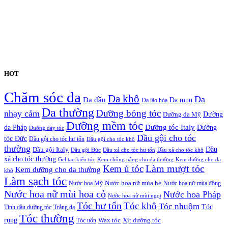
HOT
Chăm sóc da
Da khô
Da
Da dầu
Da mụn
Da lão hóa
Da thường
nhạy cảm
Dưỡng bóng tóc
Dưỡng da Mỹ
Dưỡng
Dưỡng mềm tóc
Dưỡng tóc Italy
da Pháp
Dưỡng
Dưỡng dày tóc
Dầu gội cho tóc
tóc Đức
Dầu gội cho tóc hư tổn
Dầu gội cho tóc khô
thường
Dầu gội Italy
Dầu
Dầu gội Đức
Dầu xả cho tóc hư tổn
Dầu xả cho tóc khô
xả cho tóc thường
Gel tạo kiểu tóc
Kem chống nắng cho da thường
Kem dưỡng cho da
Kem ủ tóc
Làm mượt tóc
Kem dưỡng cho da thường
khô
Làm sạch tóc
Nước hoa Mỹ
Nước hoa nữ mùa hè
Nước hoa nữ mùa đông
Nước hoa nữ mùi hoa cỏ
Nước hoa Pháp
Nước hoa nữ mùi ngọt
Tóc hư tổn
Tóc khô
Tóc nhuộm
Tóc
Tinh dầu dưỡng tóc
Trắng da
Tóc thường
rụng
Xịt dưỡng tóc
Tóc uốn
Wax tóc