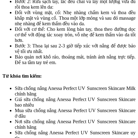
Bước 2: Rửa sạch tay, lắc đều chai và lấy một lượng vừa đủ
rồi thoa kem lên da:
Đối với vùng mặt, cổ: Nhẹ nhàng chấm kem và thoa đều
khắp mặt và vùng cổ. Thoa một lớp mỏng và sau đó massage
nhẹ nhàng để kem thấm đều vào da.
Đối với cơ thể: Cho kem lòng bàn tay, thoa theo đường dọc
cơ thể với động tác xoay tròn, vỗ nhẹ để kem thấm vào da tốt
hơn.
Bước 3: Thoa lại sau 2-3 giờ tiếp xúc với nắng để được bảo
vệ tối ưu nhất.
Bảo quản nơi khô ráo, thoáng mát, tránh ánh nắng trực tiếp.
Để xa tầm tay trẻ em.
Từ khóa tìm kiếm:
Sữa chống nắng Anessa Perfect UV Sunscreen Skincare Milk
chính hãng
Giá sữa chống nắng Anessa Perfect UV Sunscreen Skincare
bao nhiêu
Mua sữa chống nắng Anessa Perfect UV Sunscreen Skincare
ở đâu
Nơi sữa chống nắng Anessa Perfect UV Sunscreen Skincare
chính hãng
Sữa chống nắng Anessa Perfect UV Sunscreen Skincare uy