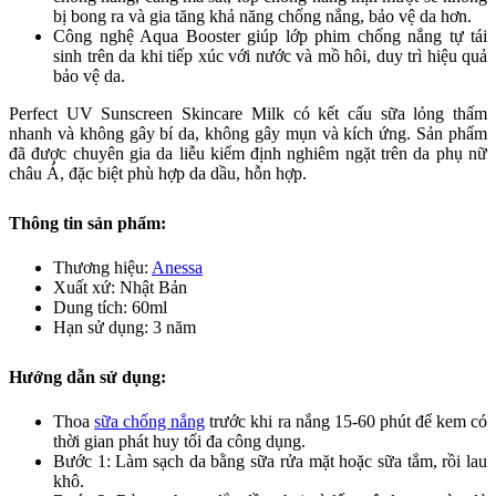
bị bong ra và gia tăng khả năng chống nắng, bảo vệ da hơn.
Công nghệ Aqua Booster giúp lớp phim chống nắng tự tái
sinh trên da khi tiếp xúc với nước và mồ hôi, duy trì hiệu quả
bảo vệ da.
Perfect UV Sunscreen Skincare Milk có kết cấu sữa lỏng thấm
nhanh và không gây bí da, không gây mụn và kích ứng. Sản phẩm
đã được chuyên gia da liễu kiểm định nghiêm ngặt trên da phụ nữ
châu Á, đặc biệt phù hợp da dầu, hỗn hợp.
Thông tin sản phẩm:
Thương hiệu:
Anessa
Xuất xứ: Nhật Bản
Dung tích: 60ml
Hạn sử dụng: 3 năm
Hướng dẫn sử dụng:
Thoa
sữa chống nắng
trước khi ra nắng 15-60 phút để kem có
thời gian phát huy tối đa công dụng.
Bước 1: Làm sạch da bằng sữa rửa mặt hoặc sữa tắm, rồi lau
khô.