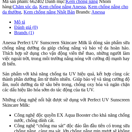
Mã sản phẩm:
662402
Danh mục:
Kem chống nắng
Nhóm
hàng:
Chăm sóc da
,
Kem chống nắng Anessa
,
Kem chống nắng cho
da thường
,
Kem chống nắng Nhật Bản
Brands:
Anessa
Mô tả
Đánh giá (0)
Brands (1)
Anessa Perfect UV Sunscreen Skincare Milk là dòng sản phẩm sữa
chống nắng dưỡng da giúp chống nắng và bảo vệ da hoàn hảo.
Thích hợp sử dụng cho vận động viên thể thao, những người làm
việc ngoài trời, trong môi trường nắng nóng với cường độ mạnh hay
đi biển.
Sản phẩm với khả năng chống tia UV hiệu quả, kết hợp cùng các
thành phần dưỡng ẩm từ thiên nhiên. Giúp bảo vệ và tăng cường độ
ẩm, nuôi dưỡng da từ sâu bên trong, chống oxy hóa và ngăn chặn
các dấu hiệu lão hóa sớm do tác động của tia UV.
Những công nghệ nổi bật được sử dụng với Perfect UV Sunscreen
Skincare Milk:
Công nghệ độc quyền EX Aqua Booster cho khả năng chống
nước, chống dính cát.
Công nghệ “chống ma sát” độc đáo lần đầu tiên có trong sữa
chống nắng, càng ma sát, lớp chống nắng mịn mượt sẽ không