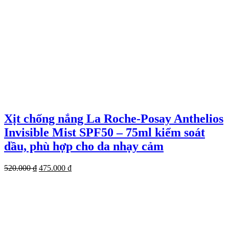
Xịt chống nắng La Roche-Posay Anthelios
Invisible Mist SPF50 – 75ml kiểm soát
dầu, phù hợp cho da nhạy cảm
Giá
Giá
520.000
₫
475.000
₫
gốc
hiện
là:
tại
520.000 ₫.
là:
475.000 ₫.