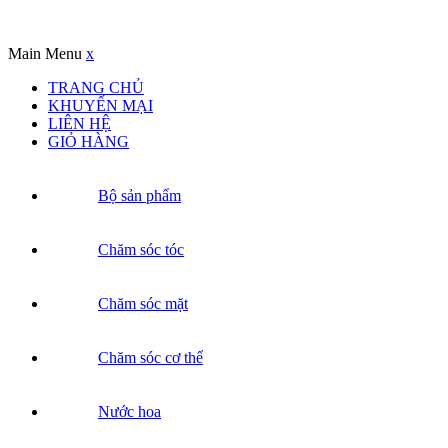
Copyrights © Oađẹp. All Rights Reserved. Designed by
Oadep.com
Main Menu
x
TRANG CHỦ
KHUYẾN MẠI
LIÊN HỆ
GIỎ HÀNG
Bộ sản phẩm
Chăm sóc tóc
Chăm sóc mặt
Chăm sóc cơ thể
Nước hoa