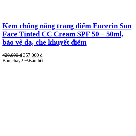
Kem chống nắng trang điểm Eucerin Sun
Face Tinted CC Cream SPF 50 – 50ml,
bảo vệ da, che khuyết điểm
Giá
Giá
420.000
₫
357.000
₫
gốc
hiện
Bán chạy
-
9
%
Bán hết
là:
tại
420.000 ₫.
là:
357.000 ₫.