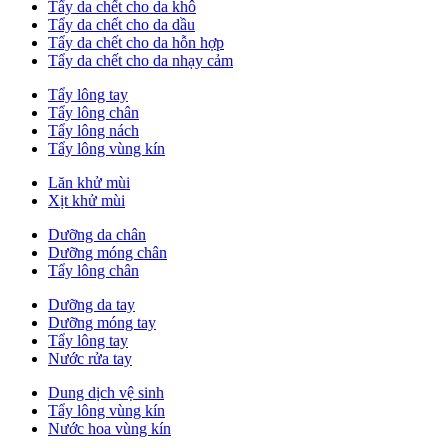
Tẩy da chết cho da khô
Tẩy da chết cho da dầu
Tẩy da chết cho da hỗn hợp
Tẩy da chết cho da nhạy cảm
Tẩy lông tay
Tẩy lông chân
Tẩy lông nách
Tẩy lông vùng kín
Lăn khử mùi
Xịt khử mùi
Dưỡng da chân
Dưỡng móng chân
Tẩy lông chân
Dưỡng da tay
Dưỡng móng tay
Tẩy lông tay
Nước rửa tay
Dung dịch vệ sinh
Tẩy lông vùng kín
Nước hoa vùng kín