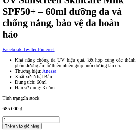
UV Sunscreen Skincare Milk
SPF50+ – 60ml dưỡng da và
chống nắng, bảo vệ da hoàn
hảo
Facebook
Twitter
Pinterest
Khả năng chống tia UV hiệu quả, kết hợp cùng các thành
phần dưỡng ẩm từ thiên nhiên giúp nuôi dưỡng làn da.
Thương hiệu:
Anessa
Xuất xứ: Nhật Bản
Dung tích: 60ml
Hạn sử dụng: 3 năm
Tình trạng:
In stock
685.000
₫
Sữa
chống
Thêm vào giỏ hàng
nắng
Anessa