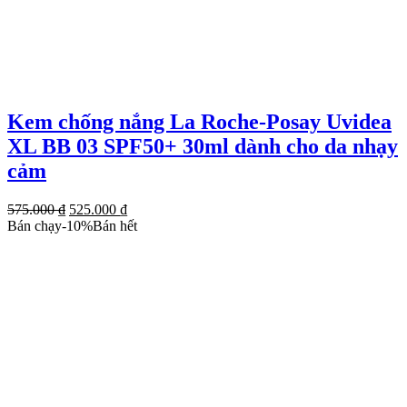
Kem chống nắng La Roche-Posay Uvidea
XL BB 03 SPF50+ 30ml dành cho da nhạy
cảm
Giá
Giá
575.000
₫
525.000
₫
gốc
hiện
Bán chạy
-
10
%
Bán hết
là:
tại
575.000 ₫.
là:
525.000 ₫.