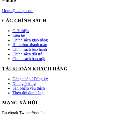
Email:
Hotro@oadep.com
CÁC CHÍNH SÁCH
Giới thiệu
Liên hệ
Chính sách giao hàng
Hình thức thanh toán
Chính sách bảo hành
Chính sách đổi trả
Chính sách bảo mật
TÀI KHOẢN KHÁCH HÀNG
Đăng nhập / Đăng ký
Xem giỏ hàng
Sản phẩm yêu thích
Theo dõi đơn hàng
MẠNG XÃ HỘI
Facebook
Twitter
Youtube