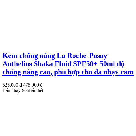
Kem chống nắng La Roche-Posay
Anthelios Shaka Fluid SPF50+ 50ml độ
chống nắng cao, phù hợp cho da nhạy cảm
Giá
Giá
525.000
₫
475.000
₫
gốc
hiện
Bán chạy
-
9
%
Bán hết
là:
tại
525.000 ₫.
là:
475.000 ₫.