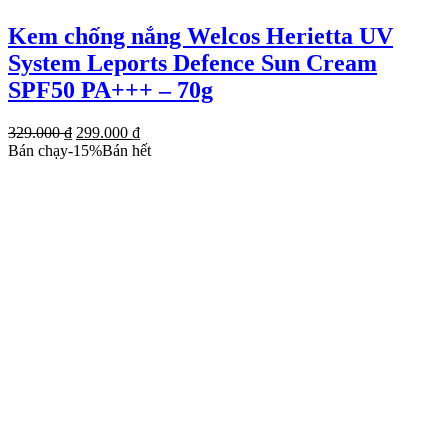
Kem chống nắng Welcos Herietta UV
System Leports Defence Sun Cream
SPF50 PA+++ – 70g
Giá
Giá
329.000
₫
299.000
₫
gốc
hiện
Bán chạy
-
15
%
Bán hết
là:
tại
329.000 ₫.
là:
299.000 ₫.