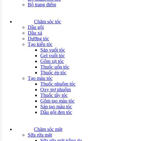
Bộ trang điểm
Chăm sóc tóc
Dầu gội
Dầu xả
Dưỡng tóc
Tạo kiểu tóc
Sáp vuốt tóc
Gel vuốt tóc
Gôm xịt tóc
Thuốc uốn tóc
Thuốc ép tóc
Tạo màu tóc
Thuốc nhuộm tóc
Oxy trợ nhuộm
Thuốc tẩy tóc
Gôm tạo màu tóc
Sáp tạo màu tóc
Dầu gội đen tóc
Chăm sóc mặt
Sữa rửa mặt
Sữa rửa mặt trắng da