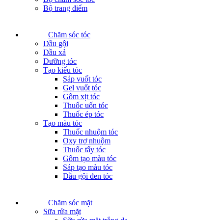
Bộ trang điểm
Chăm sóc tóc
Dầu gội
Dầu xả
Dưỡng tóc
Tạo kiểu tóc
Sáp vuốt tóc
Gel vuốt tóc
Gôm xịt tóc
Thuốc uốn tóc
Thuốc ép tóc
Tạo màu tóc
Thuốc nhuộm tóc
Oxy trợ nhuộm
Thuốc tẩy tóc
Gôm tạo màu tóc
Sáp tạo màu tóc
Dầu gội đen tóc
Chăm sóc mặt
Sữa rửa mặt