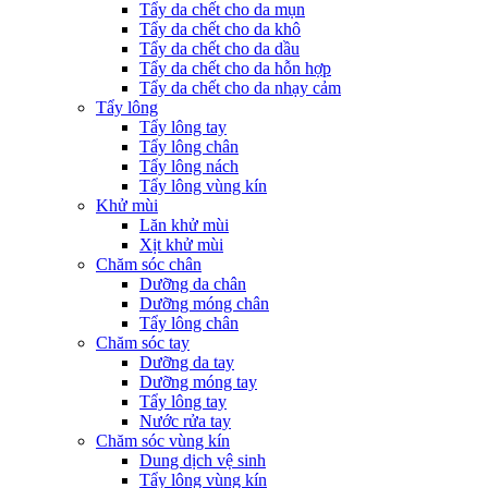
Tẩy da chết cho da mụn
Tẩy da chết cho da khô
Tẩy da chết cho da dầu
Tẩy da chết cho da hỗn hợp
Tẩy da chết cho da nhạy cảm
Tẩy lông
Tẩy lông tay
Tẩy lông chân
Tẩy lông nách
Tẩy lông vùng kín
Khử mùi
Lăn khử mùi
Xịt khử mùi
Chăm sóc chân
Dưỡng da chân
Dưỡng móng chân
Tẩy lông chân
Chăm sóc tay
Dưỡng da tay
Dưỡng móng tay
Tẩy lông tay
Nước rửa tay
Chăm sóc vùng kín
Dung dịch vệ sinh
Tẩy lông vùng kín