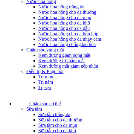
Nước hoa hồng
Nước hoa hồng trắng da
Nước hoa hồng cho da thường
Nước hoa hồng cho da mụn
Nước hoa hồng cho da khô
Nước hoa hồng cho da dầu
Nước hoa hồng cho da hỗn hợp
Nước hoa hồng cho da nhạy cảm
Nước hoa hồng chống lão hóa
Chăm sóc vùng mắt
Kem dưỡng giảm bọng mắt
Kem dưỡng trị thâm mắt
Kem dưỡng mắt giảm nếp nhăn
Điều trị & Phục hồi
Trị mụn
Trị nám
Trị sẹo
Chăm sóc cơ thể
Sữa tắm
Sữa tắm trắng da
Sữa tắm cho da thường
Sữa tắm cho da mụn
Sữa tắm cho da khô