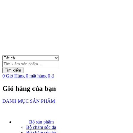
Tìm
kiếm
Tìm kiếm
sản
0
Giỏ Hàng
0
mặt hàng
0
₫
phẩm
Giỏ hàng của bạn
DANH MỤC SẢN PHẨM
Bộ sản phẩm
Bộ chăm sóc da
Bộ chăm sóc tóc