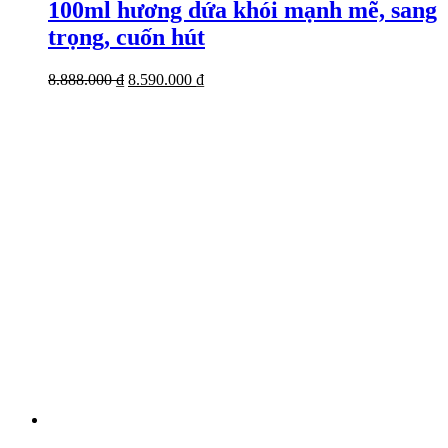
100ml hương dứa khói mạnh mẽ, sang
trọng, cuốn hút
Giá
Giá
8.888.000
₫
8.590.000
₫
gốc
hiện
là:
tại
8.888.000 ₫.
là:
8.590.000 ₫.