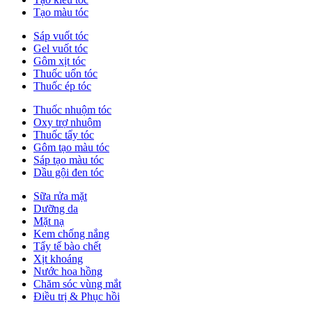
Tạo màu tóc
Sáp vuốt tóc
Gel vuốt tóc
Gôm xịt tóc
Thuốc uốn tóc
Thuốc ép tóc
Thuốc nhuộm tóc
Oxy trợ nhuộm
Thuốc tẩy tóc
Gôm tạo màu tóc
Sáp tạo màu tóc
Dầu gội đen tóc
Sữa rửa mặt
Dưỡng da
Mặt nạ
Kem chống nắng
Tẩy tế bào chết
Xịt khoáng
Nước hoa hồng
Chăm sóc vùng mắt
Điều trị & Phục hồi