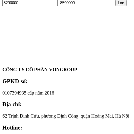
Giá
Giá
Lọc
tối
tối
thiểu
đa
Oadep.com – Nhà cung cấp các sản phẩm làm đẹp chính hãng.
CÔNG TY CỔ PHẨN VONGROUP
GPKD số:
0107394935 cấp năm 2016
Địa chỉ:
62 Trịnh Đình Cửu, phường Định Công, quận Hoàng Mai, Hà Nội
Hotline: