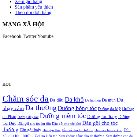
Xem giỏ hàng
Sản phẩm yêu thích
Theo dõi đơn hàng
MẠNG XÃ HỘI
Facebook
Twitter
Youtube
HOT
Chăm sóc da
Da khô
Da
Da dầu
Da mụn
Da lão hóa
Da thường
nhạy cảm
Dưỡng bóng tóc
Dưỡng da Mỹ
Dưỡng
Dưỡng mềm tóc
Dưỡng tóc Italy
da Pháp
Dưỡng
Dưỡng dày tóc
Dầu gội cho tóc
tóc Đức
Dầu gội cho tóc hư tổn
Dầu gội cho tóc khô
thường
Dầu gội Italy
Dầu
Dầu gội Đức
Dầu xả cho tóc hư tổn
Dầu xả cho tóc khô
xả cho tóc thường
Gel tạo kiểu tóc
Kem chống nắng cho da thường
Kem dưỡng cho da