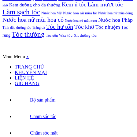
Kem ủ tóc
Làm mượt tóc
Kem dưỡng cho da thường
khô
Làm sạch tóc
Nước hoa Mỹ
Nước hoa nữ mùa hè
Nước hoa nữ mùa đông
Nước hoa nữ mùi hoa cỏ
Nước hoa Pháp
Nước hoa nữ mùi ngọt
Tóc hư tổn
Tóc khô
Tóc nhuộm
Tóc
Tinh dầu dưỡng tóc
Trắng da
Tóc thường
rụng
Xịt dưỡng tóc
Tóc uốn
Wax tóc
Copyrights © Oađẹp. All Rights Reserved. Designed by
Oadep.com
Main Menu
x
TRANG CHỦ
KHUYẾN MẠI
LIÊN HỆ
GIỎ HÀNG
Bộ sản phẩm
Chăm sóc tóc
Chăm sóc mặt