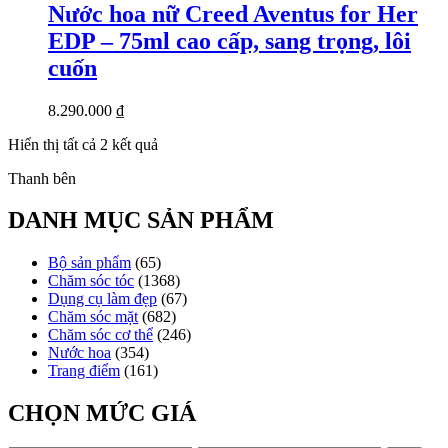
Nước hoa nữ Creed Aventus for Her
EDP – 75ml cao cấp, sang trọng, lôi
cuốn
8.290.000
₫
Đã
Hiển thị tất cả 2 kết quả
sắp
Thanh bên
xếp
theo
mới
DANH MỤC SẢN PHẨM
nhất
Bộ sản phẩm
(65)
Chăm sóc tóc
(1368)
Dụng cụ làm đẹp
(67)
Chăm sóc mặt
(682)
Chăm sóc cơ thể
(246)
Nước hoa
(354)
Trang điểm
(161)
CHỌN MỨC GIÁ