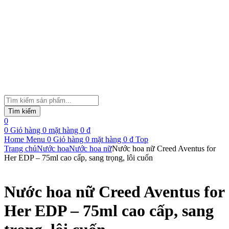
Tìm
kiếm
Tìm kiếm
sản
0
phẩm
0
Giỏ hàng
0
mặt hàng
0
₫
Home
Menu
0
Giỏ hàng
0
mặt hàng
0
₫
Top
Trang chủ
Nước hoa
Nước hoa nữ
Nước hoa nữ Creed Aventus for
Her EDP – 75ml cao cấp, sang trọng, lôi cuốn
Nước hoa nữ Creed Aventus for
Her EDP – 75ml cao cấp, sang