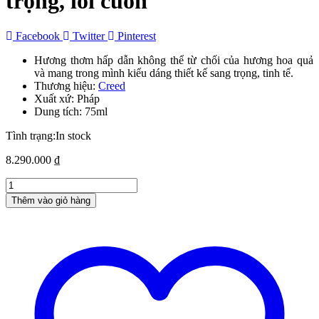
trọng, lôi cuốn
Facebook
Twitter
Pinterest
Hương thơm hấp dẫn không thể từ chối của hương hoa quả
và mang trong mình kiểu dáng thiết kế sang trọng, tinh tế.
Thương hiệu:
Creed
Xuất xứ: Pháp
Dung tích: 75ml
Tình trạng:
In stock
8.290.000
₫
Nước
hoa
Thêm vào giỏ hàng
nữ
Creed
Aventus
for
Her
EDP
-
75ml
cao