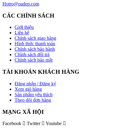
Hotro@oadep.com
CÁC CHÍNH SÁCH
Giới thiệu
Liên hệ
Chính sách giao hàng
Hình thức thanh toán
Chính sách bảo hành
Chính sách đổi trả
Chính sách bảo mật
TÀI KHOẢN KHÁCH HÀNG
Đăng nhập / Đăng ký
Xem giỏ hàng
Sản phẩm yêu thích
Theo dõi đơn hàng
MẠNG XÃ HỘI
Facebook
Twitter
Youtube