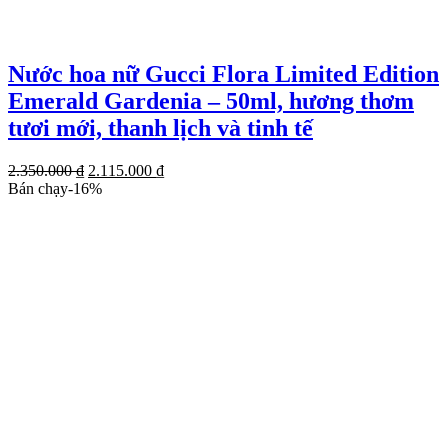
Nước hoa nữ Gucci Flora Limited Edition
Emerald Gardenia – 50ml, hương thơm
tươi mới, thanh lịch và tinh tế
Giá
Giá
2.350.000
₫
2.115.000
₫
gốc
hiện
Bán chạy
-
16
%
là:
tại
2.350.000 ₫.
là:
2.115.000 ₫.