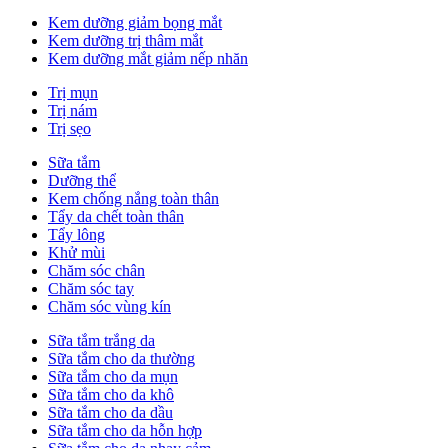
Kem dưỡng giảm bọng mắt
Kem dưỡng trị thâm mắt
Kem dưỡng mắt giảm nếp nhăn
Trị mụn
Trị nám
Trị sẹo
Sữa tắm
Dưỡng thể
Kem chống nắng toàn thân
Tẩy da chết toàn thân
Tẩy lông
Khử mùi
Chăm sóc chân
Chăm sóc tay
Chăm sóc vùng kín
Sữa tắm trắng da
Sữa tắm cho da thường
Sữa tắm cho da mụn
Sữa tắm cho da khô
Sữa tắm cho da dầu
Sữa tắm cho da hỗn hợp