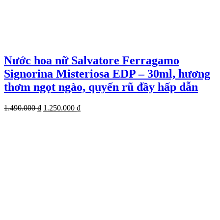
Nước hoa nữ Salvatore Ferragamo
Signorina Misteriosa EDP – 30ml, hương
thơm ngọt ngào, quyến rũ đầy hấp dẫn
Giá
Giá
1.490.000
₫
1.250.000
₫
gốc
hiện
là:
tại
1.490.000 ₫.
là:
1.250.000 ₫.