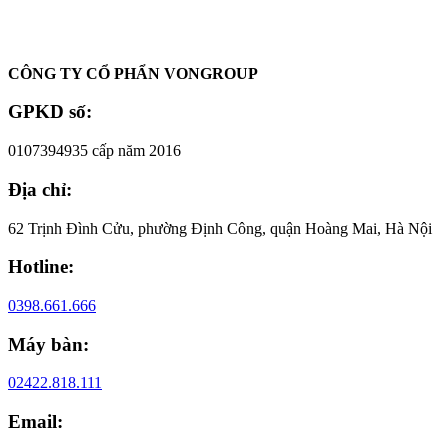
Oadep.com – Nhà cung cấp các sản phẩm làm đẹp chính hãng.
CÔNG TY CỔ PHẨN VONGROUP
GPKD số:
0107394935 cấp năm 2016
Địa chỉ:
62 Trịnh Đình Cửu, phường Định Công, quận Hoàng Mai, Hà Nội
Hotline:
0398.661.666
Máy bàn:
02422.818.111
Email: