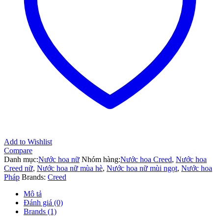
cấp,
sang
trọng,
lôi
cuốn
số
lượng
Add to Wishlist
Compare
Danh mục:
Nước hoa nữ
Nhóm hàng:
Nước hoa Creed
,
Nước hoa
Creed nữ
,
Nước hoa nữ mùa hè
,
Nước hoa nữ mùi ngọt
,
Nước hoa
Pháp
Brands:
Creed
Mô tả
Đánh giá (0)
Brands (1)