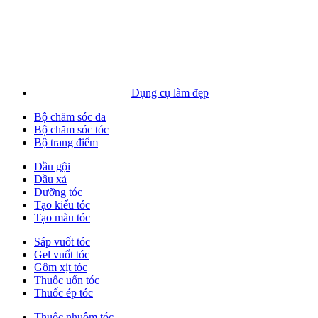
Dụng cụ làm đẹp
Bộ chăm sóc da
Bộ chăm sóc tóc
Bộ trang điểm
Dầu gội
Dầu xả
Dưỡng tóc
Tạo kiểu tóc
Tạo màu tóc
Sáp vuốt tóc
Gel vuốt tóc
Gôm xịt tóc
Thuốc uốn tóc
Thuốc ép tóc
Thuốc nhuộm tóc