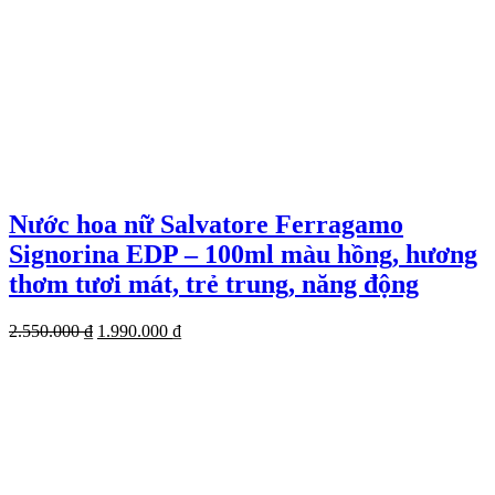
Nước hoa nữ Salvatore Ferragamo
Signorina EDP – 100ml màu hồng, hương
thơm tươi mát, trẻ trung, năng động
Giá
Giá
2.550.000
₫
1.990.000
₫
gốc
hiện
là:
tại
2.550.000 ₫.
là:
1.990.000 ₫.