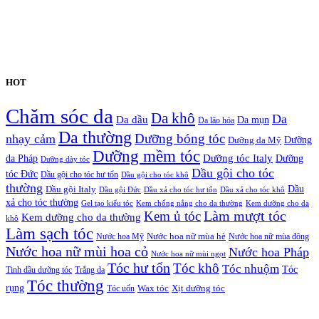
HOT
Chăm sóc da
Da khô
Da
Da dầu
Da mụn
Da lão hóa
Da thường
nhạy cảm
Dưỡng bóng tóc
Dưỡng da Mỹ
Dưỡng
Dưỡng mềm tóc
Dưỡng tóc Italy
da Pháp
Dưỡng
Dưỡng dày tóc
Dầu gội cho tóc
tóc Đức
Dầu gội cho tóc hư tổn
Dầu gội cho tóc khô
thường
Dầu gội Italy
Dầu
Dầu gội Đức
Dầu xả cho tóc hư tổn
Dầu xả cho tóc khô
xả cho tóc thường
Gel tạo kiểu tóc
Kem chống nắng cho da thường
Kem dưỡng cho da
Kem ủ tóc
Làm mượt tóc
Kem dưỡng cho da thường
khô
Làm sạch tóc
Nước hoa Mỹ
Nước hoa nữ mùa hè
Nước hoa nữ mùa đông
Nước hoa nữ mùi hoa cỏ
Nước hoa Pháp
Nước hoa nữ mùi ngọt
Tóc hư tổn
Tóc khô
Tóc nhuộm
Tóc
Tinh dầu dưỡng tóc
Trắng da
Tóc thường
rụng
Xịt dưỡng tóc
Tóc uốn
Wax tóc
Copyrights © Oađẹp. All Rights Reserved. Designed by
Oadep.com