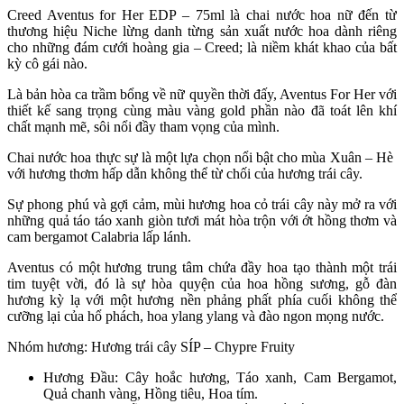
Creed Aventus for Her EDP – 75ml là chai nước hoa nữ đến từ
thương hiệu Niche lừng danh từng sản xuất nước hoa dành riêng
cho những đám cưới hoàng gia – Creed; là niềm khát khao của bất
kỳ cô gái nào.
Là bản hòa ca trầm bổng về nữ quyền thời đấy, Aventus For Her với
thiết kế sang trọng cùng màu vàng gold phần nào đã toát lên khí
chất mạnh mẽ, sôi nổi đầy tham vọng của mình.
Chai nước hoa thực sự là một lựa chọn nổi bật cho mùa Xuân – Hè
với hương thơm hấp dẫn không thể từ chối của hương trái cây.
Sự phong phú và gợi cảm, mùi hương hoa cỏ trái cây này mở ra với
những quả táo táo xanh giòn tươi mát hòa trộn với ớt hồng thơm và
cam bergamot Calabria lấp lánh.
Aventus có một hương trung tâm chứa đầy hoa tạo thành một trái
tim tuyệt vời, đó là sự hòa quyện của hoa hồng sương, gỗ đàn
hương kỳ lạ với một hương nền phảng phất phía cuối không thể
cưỡng lại của hổ phách, hoa ylang ylang và đào ngon mọng nước.
Nhóm hương: Hương trái cây SÍP – Chypre Fruity
Hương Đầu: Cây hoắc hương, Táo xanh, Cam Bergamot,
Quả chanh vàng, Hồng tiêu, Hoa tím.