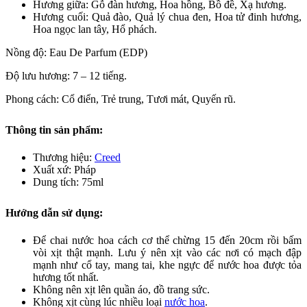
Hương giữa: Gỗ đàn hương, Hoa hồng, Bồ đề, Xạ hương.
Hương cuối: Quả đào, Quả lý chua đen, Hoa tử đinh hương,
Hoa ngọc lan tây, Hổ phách.
Nồng độ: Eau De Parfum (EDP)
Độ lưu hương: 7 – 12 tiếng.
Phong cách: Cổ điển, Trẻ trung, Tươi mát, Quyến rũ.
Thông tin sản phẩm:
Thương hiệu:
Creed
Xuất xứ: Pháp
Dung tích: 75ml
Hướng dẫn sử dụng:
Để chai nước hoa cách cơ thể chừng 15 đến 20cm rồi bấm
vòi xịt thật mạnh. Lưu ý nên xịt vào các nơi có mạch đập
mạnh như cổ tay, mang tai, khe ngực để nước hoa được tỏa
hương tốt nhất.
Không nên xịt lên quần áo, đồ trang sức.
Không xịt cùng lúc nhiều loại
nước hoa
.