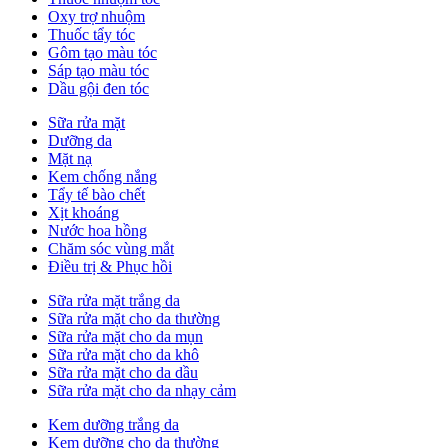
Oxy trợ nhuộm
Thuốc tẩy tóc
Gôm tạo màu tóc
Sáp tạo màu tóc
Dầu gội đen tóc
Sữa rửa mặt
Dưỡng da
Mặt nạ
Kem chống nắng
Tẩy tế bào chết
Xịt khoáng
Nước hoa hồng
Chăm sóc vùng mắt
Điều trị & Phục hồi
Sữa rửa mặt trắng da
Sữa rửa mặt cho da thường
Sữa rửa mặt cho da mụn
Sữa rửa mặt cho da khô
Sữa rửa mặt cho da dầu
Sữa rửa mặt cho da nhạy cảm
Kem dưỡng trắng da
Kem dưỡng cho da thường