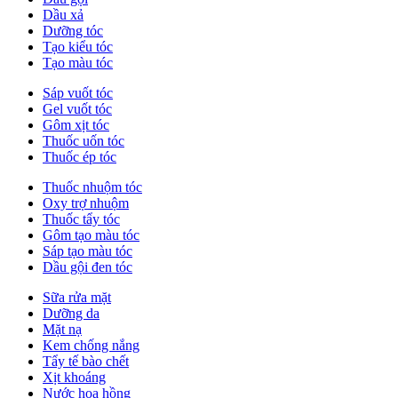
Dầu xả
Dưỡng tóc
Tạo kiểu tóc
Tạo màu tóc
Sáp vuốt tóc
Gel vuốt tóc
Gôm xịt tóc
Thuốc uốn tóc
Thuốc ép tóc
Thuốc nhuộm tóc
Oxy trợ nhuộm
Thuốc tẩy tóc
Gôm tạo màu tóc
Sáp tạo màu tóc
Dầu gội đen tóc
Sữa rửa mặt
Dưỡng da
Mặt nạ
Kem chống nắng
Tẩy tế bào chết
Xịt khoáng
Nước hoa hồng