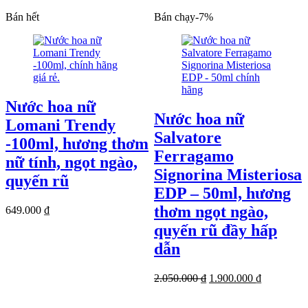
Bán hết
Bán chạy
-
7
%
Nước hoa nữ
Nước hoa nữ
Lomani Trendy
Salvatore
-100ml, hương thơm
Ferragamo
nữ tính, ngọt ngào,
Signorina Misteriosa
quyến rũ
EDP – 50ml, hương
thơm ngọt ngào,
649.000
₫
quyến rũ đầy hấp
dẫn
Giá
Giá
2.050.000
₫
1.900.000
₫
gốc
hiện
là:
tại