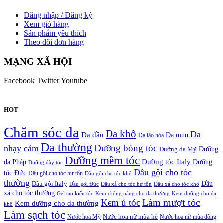
Đăng nhập / Đăng ký
Xem giỏ hàng
Sản phẩm yêu thích
Theo dõi đơn hàng
MẠNG XÃ HỘI
Facebook
Twitter
Youtube
HOT
Chăm sóc da
Da khô
Da
Da dầu
Da mụn
Da lão hóa
Da thường
nhạy cảm
Dưỡng bóng tóc
Dưỡng da Mỹ
Dưỡng
Dưỡng mềm tóc
Dưỡng tóc Italy
da Pháp
Dưỡng
Dưỡng dày tóc
Dầu gội cho tóc
tóc Đức
Dầu gội cho tóc hư tổn
Dầu gội cho tóc khô
thường
Dầu gội Italy
Dầu
Dầu gội Đức
Dầu xả cho tóc hư tổn
Dầu xả cho tóc khô
xả cho tóc thường
Gel tạo kiểu tóc
Kem chống nắng cho da thường
Kem dưỡng cho da
Kem ủ tóc
Làm mượt tóc
Kem dưỡng cho da thường
khô
Làm sạch tóc
Nước hoa Mỹ
Nước hoa nữ mùa hè
Nước hoa nữ mùa đông