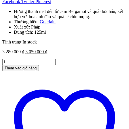
Facebook
Twitter
Pinterest
Hương thanh mát đến từ cam Bergamot và quả dưa hấu, kết
hợp với hoa anh đào và quả lê chín mọng.
Thương hiệu:
Guerlain
Xuất xứ: Pháp
Dung tích: 125ml
Tình trạng:
In stock
Giá
Giá
3.280.000
₫
3.050.000
₫
gốc
hiện
Nước
là:
tại
hoa
3.280.000 ₫.
là:
Thêm vào giỏ hàng
nữ
3.050.000 ₫.
Guerlain
Aqua
Allegoria
Flora
Cherrysia
–
125ml
hương
trái
cây
tươi