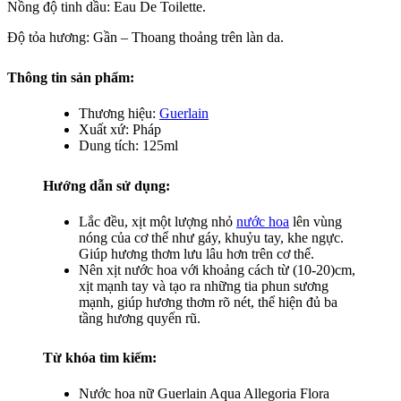
Nồng độ tinh dầu: Eau De Toilette.
Độ tỏa hương: Gần – Thoang thoảng trên làn da.
Thông tin sản phẩm:
Thương hiệu:
Guerlain
Xuất xứ: Pháp
Dung tích: 125ml
Hướng dẫn sử dụng:
Lắc đều, xịt một lượng nhỏ
nước hoa
lên vùng
nóng của cơ thể như gáy, khuỷu tay, khe ngực.
Giúp hương thơm lưu lâu hơn trên cơ thể.
Nên xịt nước hoa với khoảng cách từ (10-20)cm,
xịt mạnh tay và tạo ra những tia phun sương
mạnh, giúp hương thơm rõ nét, thể hiện đủ ba
tầng hương quyến rũ.
Từ khóa tìm kiếm:
Nước hoa nữ Guerlain Aqua Allegoria Flora