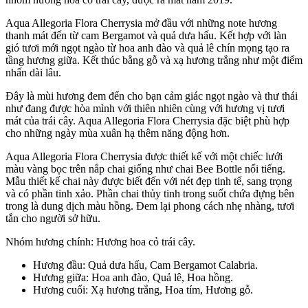
Aqua Allegoria Flora Cherrysia mở đầu với những note hương
thanh mát đến từ cam Bergamot và quả dưa hấu. Kết hợp với làn
gió tươi mới ngọt ngào từ hoa anh đào và quả lê chín mọng tạo ra
tầng hương giữa. Kết thúc bằng gỗ và xạ hương trắng như một điểm
nhấn dài lâu.
Đây là mùi hương đem đến cho bạn cảm giác ngọt ngào và thư thái
như đang được hòa mình với thiên nhiên cùng với hương vị tươi
mát của trái cây. Aqua Allegoria Flora Cherrysia đặc biệt phù hợp
cho những ngày mùa xuân hạ thêm năng động hơn.
Aqua Allegoria Flora Cherrysia được thiết kế với một chiếc lưới
màu vàng bọc trên nắp chai giống như chai Bee Bottle nổi tiếng.
Mẫu thiết kế chai này được biết đến với nét đẹp tinh tế, sang trọng
và có phần tinh xảo. Phần chai thủy tinh trong suốt chứa đựng bên
trong là dung dịch màu hồng. Đem lại phong cách nhẹ nhàng, tươi
tắn cho người sở hữu.
Nhóm hương chính: Hương hoa cỏ trái cây.
Hương đầu: Quả dưa hấu, Cam Bergamot Calabria.
Hương giữa: Hoa anh đào, Quả lê, Hoa hồng.
Hương cuối: Xạ hương trắng, Hoa tím, Hương gỗ.