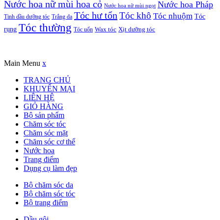
Nước hoa nữ mùi hoa cỏ
Nước hoa Pháp
Nước hoa nữ mùi ngọt
Tóc hư tổn
Tóc khô
Tóc nhuộm
Tóc
Tinh dầu dưỡng tóc
Trắng da
Tóc thường
rụng
Xịt dưỡng tóc
Tóc uốn
Wax tóc
Copyrights © Oađẹp. All Rights Reserved. Designed by
Oadep.com
Main Menu
x
TRANG CHỦ
KHUYẾN MẠI
LIÊN HỆ
GIỎ HÀNG
Bộ sản phẩm
Chăm sóc tóc
Chăm sóc mặt
Chăm sóc cơ thể
Nước hoa
Trang điểm
Dụng cụ làm đẹp
Bộ chăm sóc da
Bộ chăm sóc tóc
Bộ trang điểm
Dầu gội