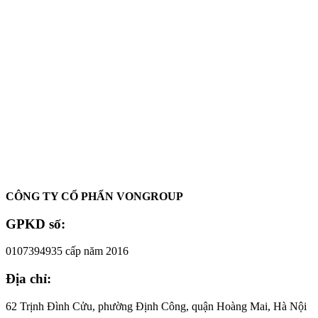
2.050.000 ₫.
là:
1.900.000 
2
Oadep.com – Nhà cung cấp các sản phẩm làm đẹp chính hãng.
CÔNG TY CỔ PHẨN VONGROUP
GPKD số:
0107394935 cấp năm 2016
Địa chỉ:
62 Trịnh Đình Cửu, phường Định Công, quận Hoàng Mai, Hà Nội