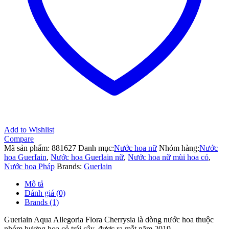
mát,
ngọt
ngào,
tinh
tế
số
lượng
Add to Wishlist
Compare
Mã sản phẩm:
881627
Danh mục:
Nước hoa nữ
Nhóm hàng:
Nước
hoa GuerIain
,
Nước hoa Guerlain nữ
,
Nước hoa nữ mùi hoa cỏ
,
Nước hoa Pháp
Brands:
Guerlain
Mô tả
Đánh giá (0)
Brands (1)
Guerlain Aqua Allegoria Flora Cherrysia là dòng nước hoa thuộc
nhóm hương hoa cỏ trái cây, được ra mắt năm 2019.