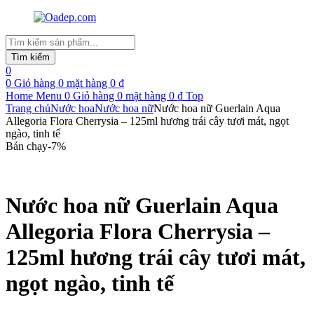
Tìm
kiếm
Tìm kiếm
sản
0
phẩm
0
Giỏ hàng
0
mặt hàng
0
₫
Home
Menu
0
Giỏ hàng
0
mặt hàng
0
₫
Top
Trang chủ
Nước hoa
Nước hoa nữ
Nước hoa nữ Guerlain Aqua
Allegoria Flora Cherrysia – 125ml hương trái cây tươi mát, ngọt
ngào, tinh tế
Bán chạy
-
7
%
Nước hoa nữ Guerlain Aqua
Allegoria Flora Cherrysia –
125ml hương trái cây tươi mát,
ngọt ngào, tinh tế